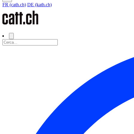
FR (cath.ch)
DE (kath.ch)