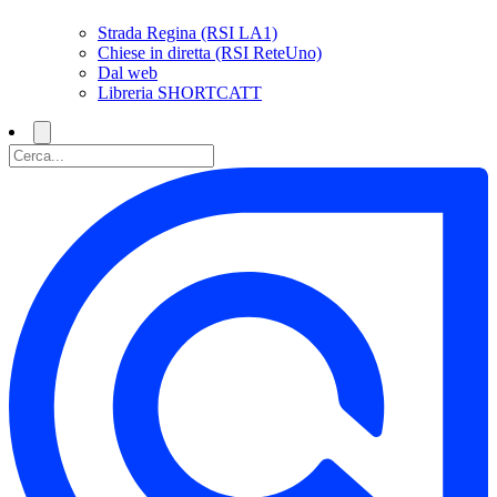
Strada Regina (RSI LA1)
Chiese in diretta (RSI ReteUno)
Dal web
Libreria SHORTCATT