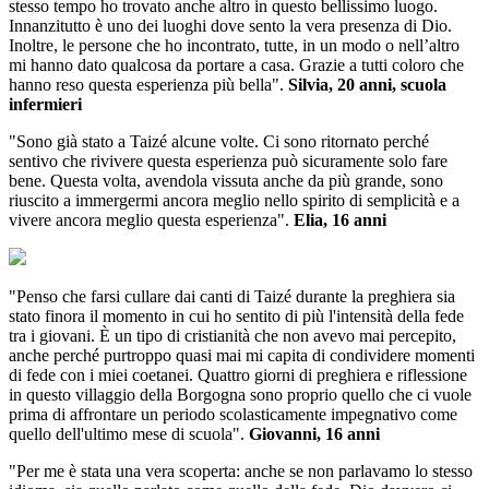
stesso tempo ho trovato anche altro in questo bellissimo luogo.
Innanzitutto è uno dei luoghi dove sento la vera presenza di Dio.
Inoltre, le persone che ho incontrato, tutte, in un modo o nell’altro
mi hanno dato qualcosa da portare a casa. Grazie a tutti coloro che
hanno reso questa esperienza più bella".
Silvia, 20 anni, scuola
infermieri
"Sono già stato a Taizé alcune volte. Ci sono ritornato perché
sentivo che rivivere questa esperienza può sicuramente solo fare
bene. Questa volta, avendola vissuta anche da più grande, sono
riuscito a immergermi ancora meglio nello spirito di semplicità e a
vivere ancora meglio questa esperienza".
Elia, 16 anni
"Penso che farsi cullare dai canti di Taizé durante la preghiera sia
stato finora il momento in cui ho sentito di più l'intensità della fede
tra i giovani. È un tipo di cristianità che non avevo mai percepito,
anche perché purtroppo quasi mai mi capita di condividere momenti
di fede con i miei coetanei. Quattro giorni di preghiera e riflessione
in questo villaggio della Borgogna sono proprio quello che ci vuole
prima di affrontare un periodo scolasticamente impegnativo come
quello dell'ultimo mese di scuola".
Giovanni, 16 anni
"Per me è stata una vera scoperta: anche se non parlavamo lo stesso