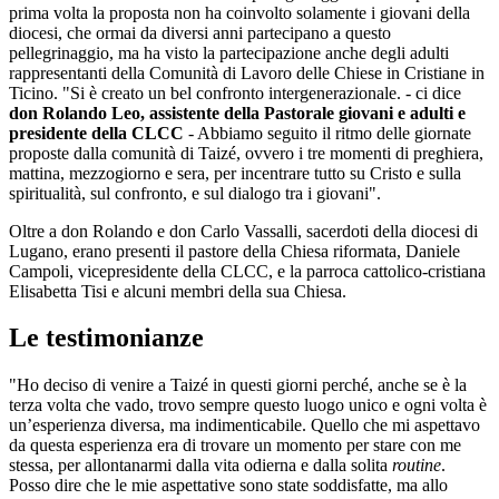
prima volta la proposta non ha coinvolto solamente i giovani della
diocesi, che ormai da diversi anni partecipano a questo
pellegrinaggio, ma ha visto la partecipazione anche degli adulti
rappresentanti della Comunità di Lavoro delle Chiese in Cristiane in
Ticino. "Si è creato un bel confronto intergenerazionale. - ci dice
don Rolando Leo, assistente della Pastorale giovani e adulti e
presidente della CLCC
- Abbiamo seguito il ritmo delle giornate
proposte dalla comunità di Taizé, ovvero i tre momenti di preghiera,
mattina, mezzogiorno e sera, per incentrare tutto su Cristo e sulla
spiritualità, sul confronto, e sul dialogo tra i giovani".
Oltre a don Rolando e don Carlo Vassalli, sacerdoti della diocesi di
Lugano, erano presenti il pastore della Chiesa riformata, Daniele
Campoli, vicepresidente della CLCC, e la parroca cattolico-cristiana
Elisabetta Tisi e alcuni membri della sua Chiesa.
Le testimonianze
"Ho deciso di venire a Taizé in questi giorni perché, anche se è la
terza volta che vado, trovo sempre questo luogo unico e ogni volta è
un’esperienza diversa, ma indimenticabile. Quello che mi aspettavo
da questa esperienza era di trovare un momento per stare con me
stessa, per allontanarmi dalla vita odierna e dalla solita
routine
.
Posso dire che le mie aspettative sono state soddisfatte, ma allo