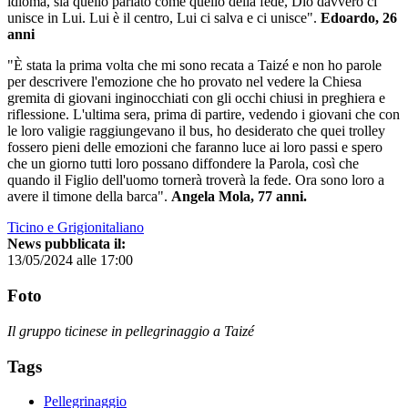
idioma, sia quello parlato come quello della fede, Dio davvero ci
unisce in Lui. Lui è il centro, Lui ci salva e ci unisce".
Edoardo, 26
anni
"È stata la prima volta che mi sono recata a Taizé e non ho parole
per descrivere l'emozione che ho provato nel vedere la Chiesa
gremita di giovani inginocchiati con gli occhi chiusi in preghiera e
riflessione. L'ultima sera, prima di partire, vedendo i giovani che con
le loro valigie raggiungevano il bus, ho desiderato che quei trolley
fossero pieni delle emozioni che faranno luce ai loro passi e spero
che un giorno tutti loro possano diffondere la Parola, così che
quando il Figlio dell'uomo tornerà troverà la fede. Ora sono loro a
avere il timone della barca".
Angela Mola, 77 anni.
Ticino e Grigionitaliano
News pubblicata il:
13/05/2024 alle 17:00
Foto
Il gruppo ticinese in pellegrinaggio a Taizé
Tags
Pellegrinaggio