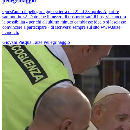
pellegrinaggio
Quest'anno il pellegrinaggio si terrà dal 25 al 28 aprile. A partire
saranno in 32. Dato che il mezzo di trasporto sarà il bus, vi è ancora
la possibilità - per chi all'ultimo minuto cambiasse idea o si lasciasse
convincere a partecipare - di iscriversi sempre sul sito www.taize-
ticino.ch.
Giovani
Pasqua
Taize
Pellegrinaggio