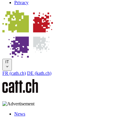
Privacy
IT
FR (cath.ch)
DE (kath.ch)
News