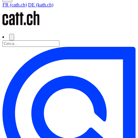
FR (cath.ch)
DE (kath.ch)