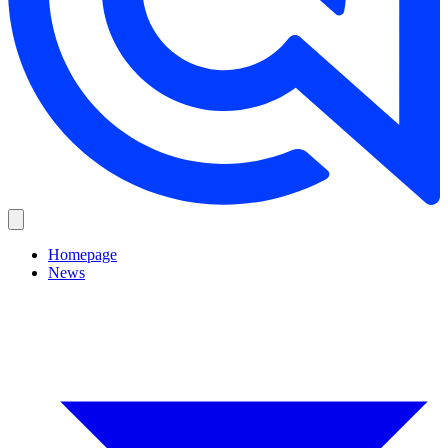
Homepage
News