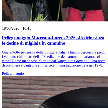
18/06/2026 - 10:41
Pellegrinaggio Macerata-Loreto 2026, 48 ticinesi tra
le decine di migliaia in cammino
Quarantotto pellegrini della Svizzera italiana hanno percorso a piedi
i ventotto chilometri della 48ª edizione del cammino mariano, sul
tema "Come mi conosci?" tratto dal Vangelo di Giovanni. Una notte
di preghiera e canti che si inserisce in una tradizione nata nel 1978.
Pellegrinaggio