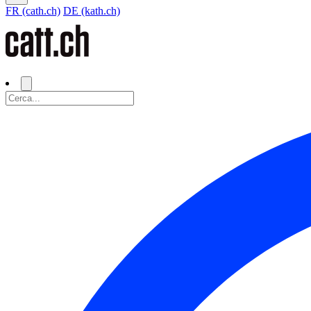
FR (cath.ch)
DE (kath.ch)