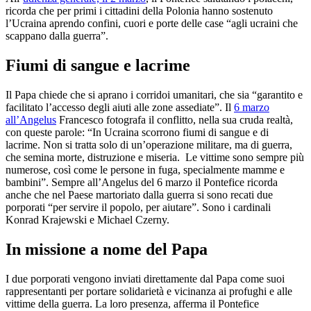
ricorda che per primi i cittadini della Polonia hanno sostenuto
l’Ucraina aprendo confini, cuori e porte delle case “agli ucraini che
scappano dalla guerra”.
Fiumi di sangue e lacrime
Il Papa chiede che si aprano i corridoi umanitari, che sia “garantito e
facilitato l’accesso degli aiuti alle zone assediate”. Il
6 marzo
all’Angelus
Francesco fotografa il conflitto, nella sua cruda realtà,
con queste parole: “In Ucraina scorrono fiumi di sangue e di
lacrime. Non si tratta solo di un’operazione militare, ma di guerra,
che semina morte, distruzione e miseria. Le vittime sono sempre più
numerose, così come le persone in fuga, specialmente mamme e
bambini”. Sempre all’Angelus del 6 marzo il Pontefice ricorda
anche che nel Paese martoriato dalla guerra si sono recati due
porporati “per servire il popolo, per aiutare”. Sono i cardinali
Konrad Krajewski e Michael Czerny.
In missione a nome del Papa
I due porporati vengono inviati direttamente dal Papa come suoi
rappresentanti per portare solidarietà e vicinanza ai profughi e alle
vittime della guerra. La loro presenza, afferma il Pontefice