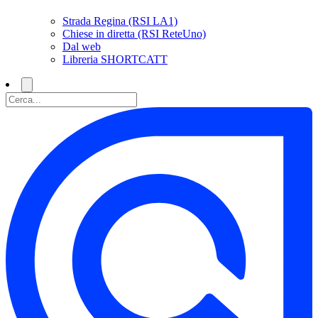
Strada Regina (RSI LA1)
Chiese in diretta (RSI ReteUno)
Dal web
Libreria SHORTCATT