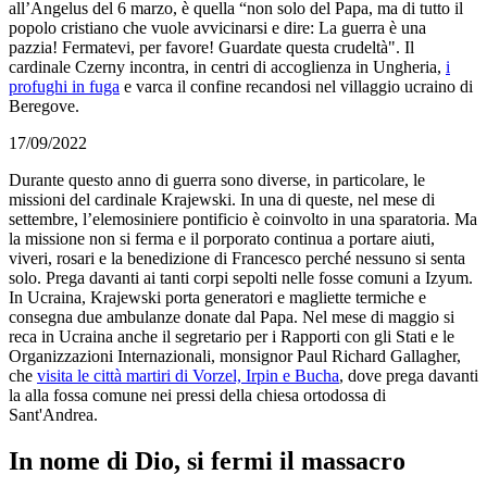
all’Angelus del 6 marzo, è quella “non solo del Papa, ma di tutto il
popolo cristiano che vuole avvicinarsi e dire: La guerra è una
pazzia! Fermatevi, per favore! Guardate questa crudeltà". Il
cardinale Czerny incontra, in centri di accoglienza in Ungheria,
i
profughi in fuga
e varca il confine recandosi nel villaggio ucraino di
Beregove.
17/09/2022
Durante questo anno di guerra sono diverse, in particolare, le
missioni del cardinale Krajewski. In una di queste, nel mese di
settembre, l’elemosiniere pontificio è coinvolto in una sparatoria. Ma
la missione non si ferma e il porporato continua a portare aiuti,
viveri, rosari e la benedizione di Francesco perché nessuno si senta
solo. Prega davanti ai tanti corpi sepolti nelle fosse comuni a Izyum.
In Ucraina, Krajewski porta generatori e magliette termiche e
consegna due ambulanze donate dal Papa. Nel mese di maggio si
reca in Ucraina anche il segretario per i Rapporti con gli Stati e le
Organizzazioni Internazionali, monsignor Paul Richard Gallagher,
che
visita le città martiri di Vorzel, Irpin e Bucha
, dove prega davanti
la alla fossa comune nei pressi della chiesa ortodossa di
Sant'Andrea.
In nome di Dio, si fermi il massacro