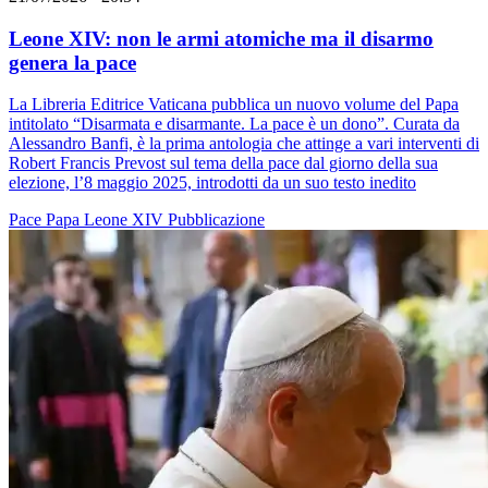
Leone XIV: non le armi atomiche ma il disarmo
genera la pace
La Libreria Editrice Vaticana pubblica un nuovo volume del Papa
intitolato “Disarmata e disarmante. La pace è un dono”. Curata da
Alessandro Banfi, è la prima antologia che attinge a vari interventi di
Robert Francis Prevost sul tema della pace dal giorno della sua
elezione, l’8 maggio 2025, introdotti da un suo testo inedito
Pace
Papa Leone XIV
Pubblicazione