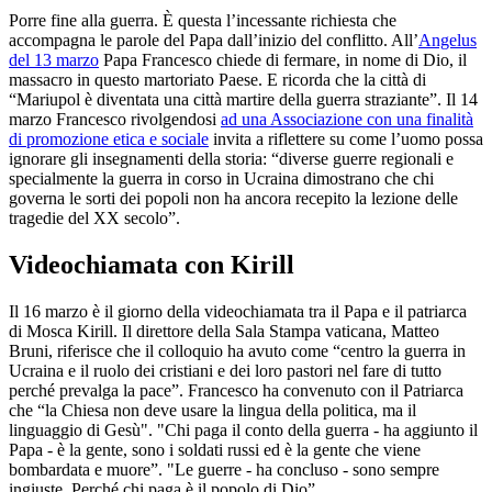
Porre fine alla guerra. È questa l’incessante richiesta che
accompagna le parole del Papa dall’inizio del conflitto. All’
Angelus
del 13 marzo
Papa Francesco chiede di fermare, in nome di Dio, il
massacro in questo martoriato Paese. E ricorda che la città di
“Mariupol è diventata una città martire della guerra straziante”. Il 14
marzo Francesco rivolgendosi
ad una Associazione con una finalità
di promozione etica e sociale
invita a riflettere su come l’uomo possa
ignorare gli insegnamenti della storia: “diverse guerre regionali e
specialmente la guerra in corso in Ucraina dimostrano che chi
governa le sorti dei popoli non ha ancora recepito la lezione delle
tragedie del XX secolo”.
Videochiamata con Kirill
Il 16 marzo è il giorno della videochiamata tra il Papa e il patriarca
di Mosca Kirill. Il direttore della Sala Stampa vaticana, Matteo
Bruni, riferisce che il colloquio ha avuto come “centro la guerra in
Ucraina e il ruolo dei cristiani e dei loro pastori nel fare di tutto
perché prevalga la pace”. Francesco ha convenuto con il Patriarca
che “la Chiesa non deve usare la lingua della politica, ma il
linguaggio di Gesù". "Chi paga il conto della guerra - ha aggiunto il
Papa - è la gente, sono i soldati russi ed è la gente che viene
bombardata e muore”. "Le guerre - ha concluso - sono sempre
ingiuste. Perché chi paga è il popolo di Dio”.