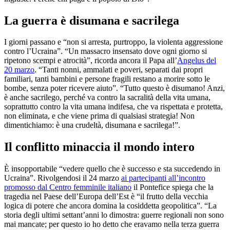
La guerra è disumana e sacrilega
I giorni passano e “non si arresta, purtroppo, la violenta aggressione
contro l’Ucraina”. “Un massacro insensato dove ogni giorno si
ripetono scempi e atrocità”, ricorda ancora il Papa all’
Angelus del
20 marzo
. “Tanti nonni, ammalati e poveri, separati dai propri
familiari, tanti bambini e persone fragili restano a morire sotto le
bombe, senza poter ricevere aiuto”. “Tutto questo è disumano! Anzi,
è anche sacrilego, perché va contro la sacralità della vita umana,
soprattutto contro la vita umana indifesa, che va rispettata e protetta,
non eliminata, e che viene prima di qualsiasi strategia! Non
dimentichiamo: è una crudeltà, disumana e sacrilega!”.
Il conflitto minaccia il mondo intero
È insopportabile “vedere quello che è successo e sta succedendo in
Ucraina”. Rivolgendosi il 24 marzo
ai partecipanti all’incontro
promosso dal Centro femminile italiano
il Pontefice spiega che la
tragedia nel Paese dell’Europa dell’Est è “il frutto della vecchia
logica di potere che ancora domina la cosiddetta geopolitica”. “La
storia degli ultimi settant’anni lo dimostra: guerre regionali non sono
mai mancate; per questo io ho detto che eravamo nella terza guerra