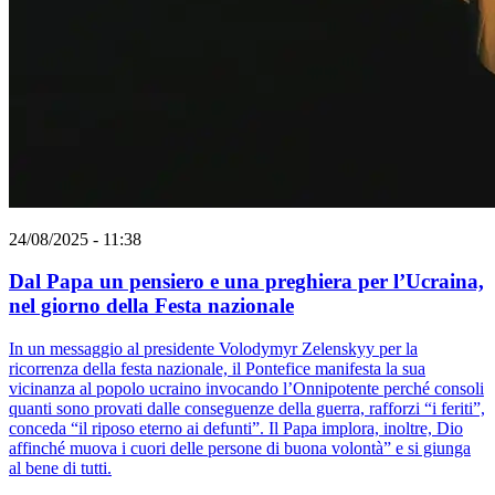
24/08/2025 - 11:38
Dal Papa un pensiero e una preghiera per l’Ucraina,
nel giorno della Festa nazionale
In un messaggio al presidente Volodymyr Zelenskyy per la
ricorrenza della festa nazionale, il Pontefice manifesta la sua
vicinanza al popolo ucraino invocando l’Onnipotente perché consoli
quanti sono provati dalle conseguenze della guerra, rafforzi “i feriti”,
conceda “il riposo eterno ai defunti”. Il Papa implora, inoltre, Dio
affinché muova i cuori delle persone di buona volontà” e si giunga
al bene di tutti.