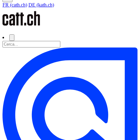
FR (cath.ch)
DE (kath.ch)