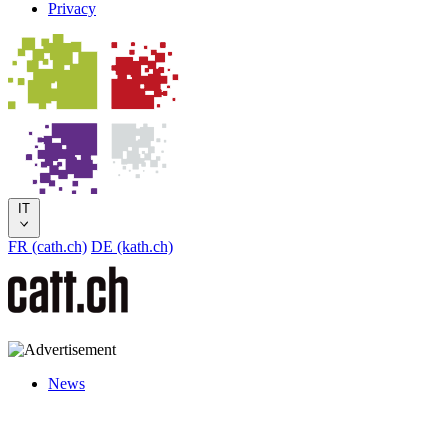
Privacy
IT
FR (cath.ch)
DE (kath.ch)
News