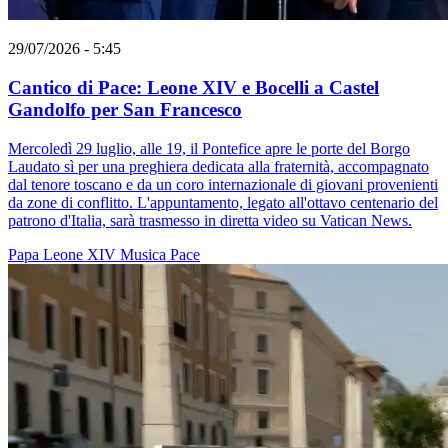
29/07/2026 - 5:45
Cantico di Pace: Leone XIV e Bocelli a Castel
Gandolfo per San Francesco
Mercoledì 29 luglio, alle 19, il Pontefice apre le porte del Borgo
Laudato sì per una preghiera dedicata alla fraternità, accompagnato
dal tenore toscano e da un coro internazionale di giovani provenienti
da zone di conflitto. L'appuntamento, legato all'ottavo centenario del
patrono d'Italia, sarà trasmesso in diretta video su Vatican News.
Papa Leone XIV
Musica
Pace