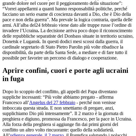
grande dolore nel cuore per il peggioramento della situazione”:
“Vorrei appellarmi a quanti hanno responsabilità politiche, perché
facciano un serio esame di coscienza davanti a Dio, che è Dio della
pace e non della guerra”. Ma prevale la logica contraria, quella delle
armi. All’alba del24 febbraio viene dato alle truppe russe l’ordine di
invadere l’Ucraina
.
La decisione arriva poco dopo il riconoscimento
delle repubbliche separatiste del Donbass situate in territorio ucraino,
Donetsk e Lugansk. In questi dodici mesi scossi dalla guerra, il
cardinale segretario di Stato Pietro Parolin più volte ribadisce la
disponibilità, da parte della Santa Sede, a mediare e di fare tutto il
possibile per favorire un percorso di dialogo e cooperazione.
Aprire confini, cuori e porte agli ucraini
in fuga
Dopo lo scoppio del conflitto, gli appelli del Papa diventano
suppliche incessanti: “Più volte abbiamo pregato - afferma
Francesco all’
Angelus del 27 febbraio
- perché non venisse
imboccata questa strada. E non smettiamo di pregare, anzi,
supplichiamo Dio più intensamente”. Il 2 marzo è la giornata di
preghiera e digiuno, promossa da Francesco, per la pace in Ucraina.
Alla forza della preghiera si aggiunge fin dai primi giorni del
conflitto un altro volto rincuorante: quello della solidarietà.
All’
udienza generale, il 2 marzo
, il Pontefice salutando i polacchi,