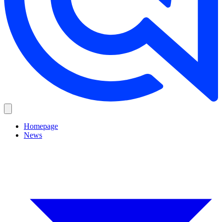
Homepage
News