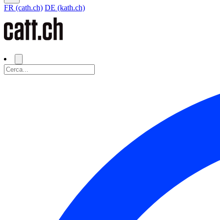
FR (cath.ch)
DE (kath.ch)