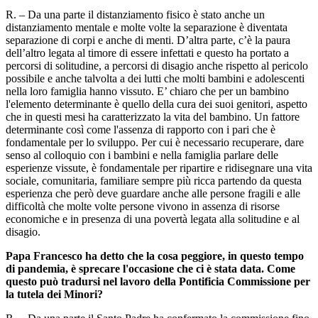
R. – Da una parte il distanziamento fisico è stato anche un
distanziamento mentale e molte volte la separazione è diventata
separazione di corpi e anche di menti. D’altra parte, c’è la paura
dell’altro legata al timore di essere infettati e questo ha portato a
percorsi di solitudine, a percorsi di disagio anche rispetto al pericolo
possibile e anche talvolta a dei lutti che molti bambini e adolescenti
nella loro famiglia hanno vissuto. E’ chiaro che per un bambino
l'elemento determinante è quello della cura dei suoi genitori, aspetto
che in questi mesi ha caratterizzato la vita del bambino. Un fattore
determinante così come l'assenza di rapporto con i pari che è
fondamentale per lo sviluppo. Per cui è necessario recuperare, dare
senso al colloquio con i bambini e nella famiglia parlare delle
esperienze vissute, è fondamentale per ripartire e ridisegnare una vita
sociale, comunitaria, familiare sempre più ricca partendo da questa
esperienza che però deve guardare anche alle persone fragili e alle
difficoltà che molte volte persone vivono in assenza di risorse
economiche e in presenza di una povertà legata alla solitudine e al
disagio.
Papa Francesco ha detto che la cosa peggiore, in questo tempo
di pandemia, è sprecare l'occasione che ci è stata data. Come
questo può tradursi nel lavoro della Pontificia Commissione per
la tutela dei Minori?