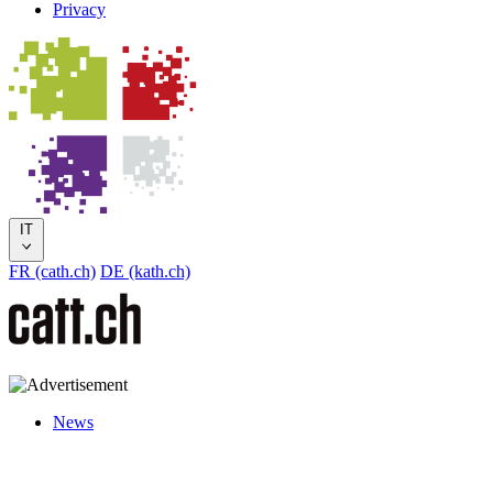
Privacy
IT
FR (cath.ch)
DE (kath.ch)
News