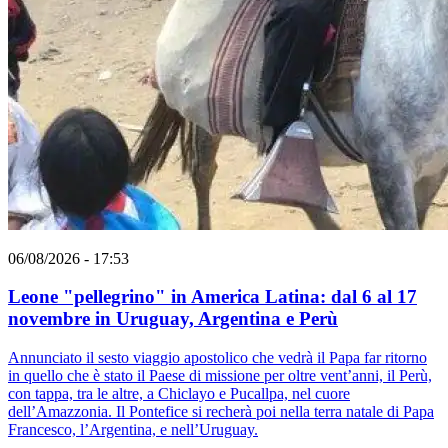
06/08/2026 - 17:53
Leone "pellegrino" in America Latina: dal 6 al 17
novembre in Uruguay, Argentina e Perù
Annunciato il sesto viaggio apostolico che vedrà il Papa far ritorno
in quello che è stato il Paese di missione per oltre vent’anni, il Perù,
con tappa, tra le altre, a Chiclayo e Pucallpa, nel cuore
dell’Amazzonia. Il Pontefice si recherà poi nella terra natale di Papa
Francesco, l’Argentina, e nell’Uruguay.