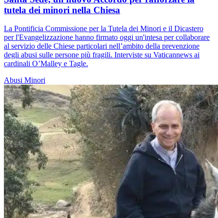
tutela dei minori nella Chiesa
La Pontificia Commissione per la Tutela dei Minori e il Dicastero
per l'Evangelizzazione hanno firmato oggi un'intesa per collaborare
al servizio delle Chiese particolari nell’ambito della prevenzione
degli abusi sulle persone più fragili. Interviste su Vaticannews ai
cardinali O’Malley e Tagle.
Abusi
Minori