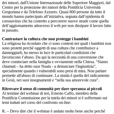
dei minori, dall'Unione Internazionale delle Superiore Maggiori, dal
Centro per la protezione dei minori della Pontificia Università
Gregoriana e da Telefono Azzurro. Quasi 800 persone da tutto il
mondo hanno partecipato all’iniziativa, segnata dall’epidemia di
coronavirus che ha costretto a percorrere nuove strade come quella
dell’aggiornamento attraverso il web per non dissipare il lavoro fatto
in passato.
Contrastare la cultura che non protegge i bambini
La religiosa ha ricordato che ci sono contesti nei quali i bambini non
sono protetti perché oggetti di una cultura che contribuisce a
danneggiarli, ha messo in luce le particolari condizioni che
favoriscono l’abuso. Da qui la necessità di una conversione che
deve cominciare nella famiglia e ovviamente nella Chiesa. “Siamo
chiamati – ha detto suor Nuala - a denunciare l'ingiustizia”,
specialmente quando i vulnerabili sono presi di mira. Non parlare
permette all'abuso di continuare. La strada è quella del radicamento
in Gesù, nei suoi insegnamenti e “nella sua amorevole cura”.
Ritrovare il senso di comunità per dare speranza ai piccoli
Al termine del webinar di ieri, Ernesto Caffo, membro della
Pontificia Commissione per la tutela dei minori si è soffermato sui
temi trattati nel corso del confronto on-line:
R. – Devo dire che il webinar è andato molto bene anche perché