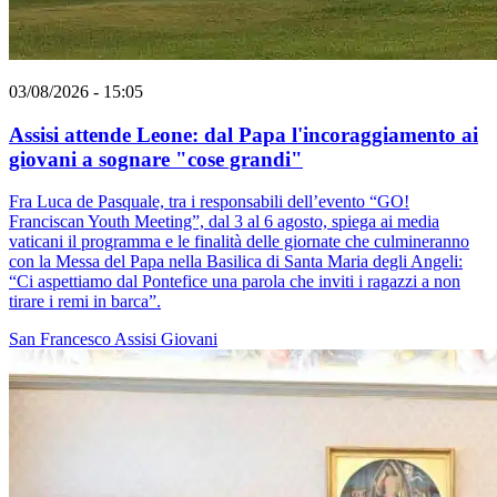
03/08/2026 - 15:05
Assisi attende Leone: dal Papa l'incoraggiamento ai
giovani a sognare "cose grandi"
Fra Luca de Pasquale, tra i responsabili dell’evento “GO!
Franciscan Youth Meeting”, dal 3 al 6 agosto, spiega ai media
vaticani il programma e le finalità delle giornate che culmineranno
con la Messa del Papa nella Basilica di Santa Maria degli Angeli:
“Ci aspettiamo dal Pontefice una parola che inviti i ragazzi a non
tirare i remi in barca”.
San Francesco
Assisi
Giovani