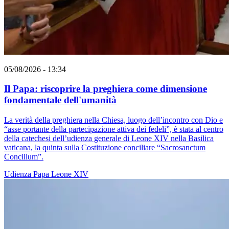
05/08/2026 - 13:34
Il Papa: riscoprire la preghiera come dimensione
fondamentale dell'umanità
La verità della preghiera nella Chiesa, luogo dell’incontro con Dio e
“asse portante della partecipazione attiva dei fedeli”, è stata al centro
della catechesi dell’udienza generale di Leone XIV nella Basilica
vaticana, la quinta sulla Costituzione conciliare “Sacrosanctum
Concilium”.
Udienza
Papa Leone XIV