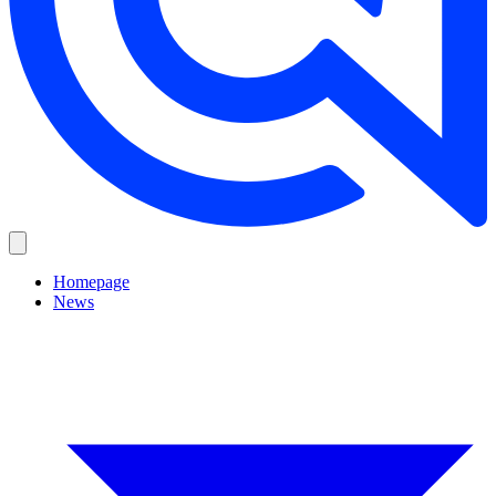
Homepage
News