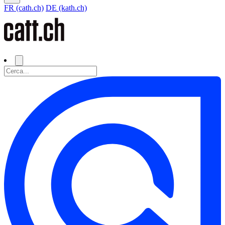
FR (cath.ch)
DE (kath.ch)