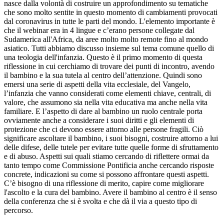
nasce dalla volontà di costruire un approfondimento su tematiche
che sono molto sentite in questo momento di cambiamenti provocati
dal coronavirus in tutte le parti del mondo. L'elemento importante è
che il webinar era in 4 lingue e c’erano persone collegate dal
Sudamerica all'Africa, da aree molto molto remote fino al mondo
asiatico. Tutti abbiamo discusso insieme sul tema comune quello di
una teologia dell'infanzia. Questo è il primo momento di questa
riflessione in cui cerchiamo di trovare dei punti di incontro, avendo
il bambino e la sua tutela al centro dell’attenzione. Quindi sono
emersi una serie di aspetti della vita ecclesiale, del Vangelo,
l’infanzia che vanno considerati come elementi chiave, centrali, di
valore, che assumono sia nella vita educativa ma anche nella vita
familiare. E l’aspetto di dare al bambino un ruolo centrale porta
ovviamente anche a considerare i suoi diritti e gli elementi di
protezione che ci devono essere attorno alle persone fragili. Ciò
significare ascoltare il bambino, i suoi bisogni, costruire attorno a lui
delle difese, delle tutele per evitare tutte quelle forme di sfruttamento
e di abuso. Aspetti sui quali stiamo cercando di riflettere ormai da
tanto tempo come Commissione Pontificia anche cercando risposte
concrete, indicazioni su come si possono affrontare questi aspetti.
C’è bisogno di una riflessione di merito, capire come migliorare
l'ascolto e la cura del bambino. Avere il bambino al centro è il senso
della conferenza che si è svolta e che dà il via a questo tipo di
percorso.