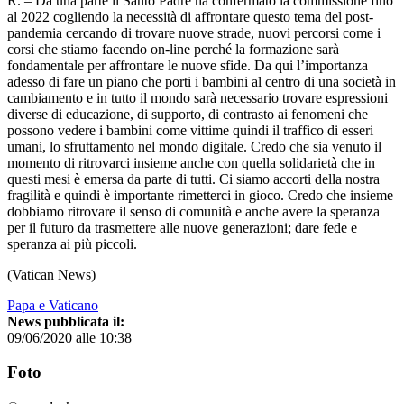
R. – Da una parte il Santo Padre ha confermato la commissione fino
al 2022 cogliendo la necessità di affrontare questo tema del post-
pandemia cercando di trovare nuove strade, nuovi percorsi come i
corsi che stiamo facendo on-line perché la formazione sarà
fondamentale per affrontare le nuove sfide. Da qui l’importanza
adesso di fare un piano che porti i bambini al centro di una società in
cambiamento e in tutto il mondo sarà necessario trovare espressioni
diverse di educazione, di supporto, di contrasto ai fenomeni che
possono vedere i bambini come vittime quindi il traffico di esseri
umani, lo sfruttamento nel mondo digitale. Credo che sia venuto il
momento di ritrovarci insieme anche con quella solidarietà che in
questi mesi è emersa da parte di tutti. Ci siamo accorti della nostra
fragilità e quindi è importante rimetterci in gioco. Credo che insieme
dobbiamo ritrovare il senso di comunità e anche avere la speranza
per il futuro da trasmettere alle nuove generazioni; dare fede e
speranza ai più piccoli.
(Vatican News)
Papa e Vaticano
News pubblicata il:
09/06/2020 alle 10:38
Foto