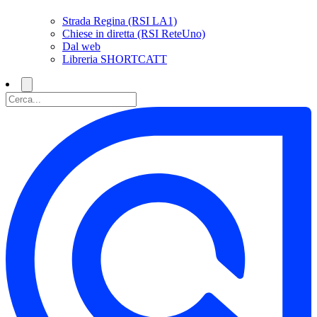
Strada Regina (RSI LA1)
Chiese in diretta (RSI ReteUno)
Dal web
Libreria SHORTCATT