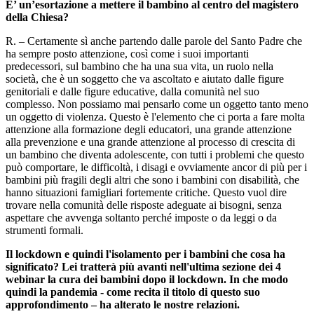
E’ un’esortazione a mettere il bambino al centro del magistero
della Chiesa?
R. – Certamente sì anche partendo dalle parole del Santo Padre che
ha sempre posto attenzione, così come i suoi importanti
predecessori, sul bambino che ha una sua vita, un ruolo nella
società, che è un soggetto che va ascoltato e aiutato dalle figure
genitoriali e dalle figure educative, dalla comunità nel suo
complesso. Non possiamo mai pensarlo come un oggetto tanto meno
un oggetto di violenza. Questo è l'elemento che ci porta a fare molta
attenzione alla formazione degli educatori, una grande attenzione
alla prevenzione e una grande attenzione al processo di crescita di
un bambino che diventa adolescente, con tutti i problemi che questo
può comportare, le difficoltà, i disagi e ovviamente ancor di più per i
bambini più fragili degli altri che sono i bambini con disabilità, che
hanno situazioni famigliari fortemente critiche. Questo vuol dire
trovare nella comunità delle risposte adeguate ai bisogni, senza
aspettare che avvenga soltanto perché imposte o da leggi o da
strumenti formali.
Il lockdown e quindi l'isolamento per i bambini che cosa ha
significato? Lei tratterà più avanti nell'ultima sezione dei 4
webinar la cura dei bambini dopo il lockdown. In che modo
quindi la pandemia - come recita il titolo di questo suo
approfondimento – ha alterato le nostre relazioni.