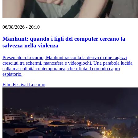
06/08/2026 - 20:10
Manhunt: quando i figli del computer cercano la
salvezza nella violenza
Presentato a Locarno, Manhunt racconta la deriva di due ragazzi
cresciuti tra schermi, manosfera e videogiochi. Una parabola lucida
sulla mascolinità contemporanea, che rifiuta il comodo capro
espiatorio.
Film
Festival
Locarno