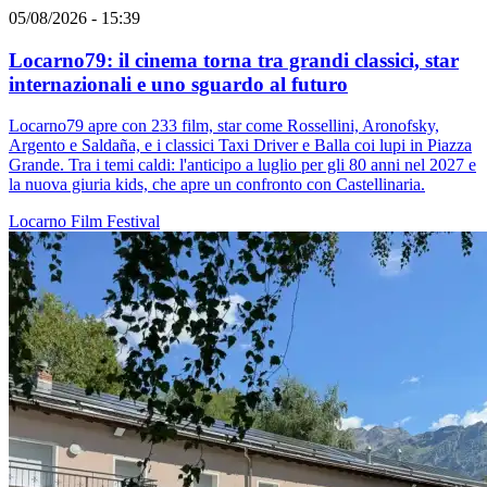
05/08/2026 - 15:39
Locarno79: il cinema torna tra grandi classici, star
internazionali e uno sguardo al futuro
Locarno79 apre con 233 film, star come Rossellini, Aronofsky,
Argento e Saldaña, e i classici Taxi Driver e Balla coi lupi in Piazza
Grande. Tra i temi caldi: l'anticipo a luglio per gli 80 anni nel 2027 e
la nuova giuria kids, che apre un confronto con Castellinaria.
Locarno
Film
Festival