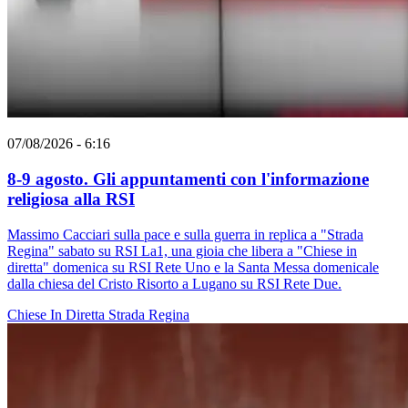
07/08/2026 - 6:16
8-9 agosto. Gli appuntamenti con l'informazione
religiosa alla RSI
Massimo Cacciari sulla pace e sulla guerra in replica a "Strada
Regina" sabato su RSI La1, una gioia che libera a "Chiese in
diretta" domenica su RSI Rete Uno e la Santa Messa domenicale
dalla chiesa del Cristo Risorto a Lugano su RSI Rete Due.
Chiese In Diretta
Strada Regina