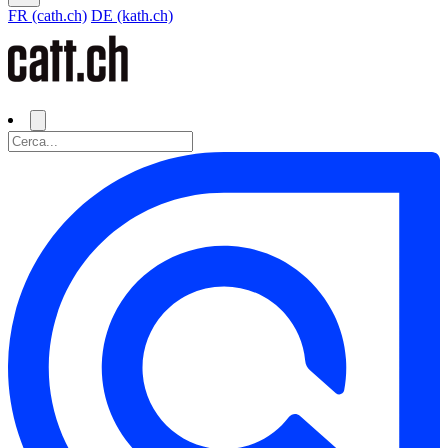
FR (cath.ch)
DE (kath.ch)