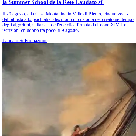
la Summer School della Rete Laudato si'
Il 29 agosto, alla Casa Montanina in Valle di Blenio, cinque voci -
dal biblista allo psichiatra -discutono di custodia del creato nel tempo
degli algoritmi, sulla scia dell'enciclica firmata da Leone XIV. Le
iscrizioni chiudono tra poco, il 9 agosto.
Laudato Si
Formazione