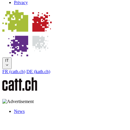
Privacy
IT
FR (cath.ch)
DE (kath.ch)
News