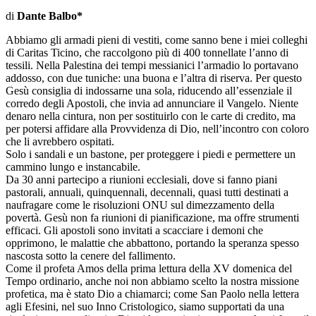
di
Dante Balbo*
Abbiamo gli armadi pieni di vestiti, come sanno bene i miei colleghi
di Caritas Ticino, che raccolgono più di 400 tonnellate l’anno di
tessili. Nella Palestina dei tempi messianici l’armadio lo portavano
addosso, con due tuniche: una buona e l’altra di riserva. Per questo
Gesù consiglia di indossarne una sola, riducendo all’essenziale il
corredo degli Apostoli, che invia ad annunciare il Vangelo. Niente
denaro nella cintura, non per sostituirlo con le carte di credito, ma
per potersi affidare alla Provvidenza di Dio, nell’incontro con coloro
che li avrebbero ospitati.
Solo i sandali e un bastone, per proteggere i piedi e permettere un
cammino lungo e instancabile.
Da 30 anni partecipo a riunioni ecclesiali, dove si fanno piani
pastorali, annuali, quinquennali, decennali, quasi tutti destinati a
naufragare come le risoluzioni ONU sul dimezzamento della
povertà. Gesù non fa riunioni di pianificazione, ma offre strumenti
efficaci. Gli apostoli sono invitati a scacciare i demoni che
opprimono, le malattie che abbattono, portando la speranza spesso
nascosta sotto la cenere del fallimento.
Come il profeta Amos della prima lettura della XV domenica del
Tempo ordinario, anche noi non abbiamo scelto la nostra missione
profetica, ma è stato Dio a chiamarci; come San Paolo nella lettera
agli Efesini, nel suo Inno Cristologico, siamo supportati da una