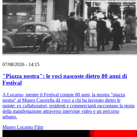
07/08/2026 - 14:15
"Piazza nostra": le voci nascoste dietro 80 anni di
Festival
A Locarno, mentre il Festival compie 80 anni, la mostra "piazza
nostra" al Museo Casorella dà voce a chi ha lavorato dietro le
quinte: ex collaboratori, residenti e commercianti raccontano la storia
della manifestazione attraverso interviste video e un percorso
urbano.
Museo
Locarno
Film