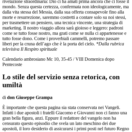
rivelazione straordinaria: Dio ci ha amati prima ancora che ci fosse il
mondo. Senza questa certezza, confermata non ideologicamente, ma
dalla vita stessa del Messia, dalla sua offerta consapevole fino alla
morte e resurrezione, saremmo costretti a contare solo su noi stessi,
per trasmettere un pensiero, una tecnica vincente, una strategia di
marketing. Il nostro viaggio allora sarà gioioso e leggero: padroni
come se tutto fosse nostro, ma grati come se nulla ci appartenesse e
tutto fosse dono. Come i proverbiali cammelli, potremo passare
liberi per la cruna dell’ago che è la porta del cielo.
*Dalla rubrica
televisiva Il Respiro spirituale
Calendario ambrosiano Mc 10, 35-45 / VIII Domenica dopo
Pentecoste
Lo stile del servizio senza retorica, con
umiltà
di
don Giuseppe Grampa
È importante che questa pagina sia stata conservata nei Vangeli.
Infatti i due apostoli i fratelli Giacomo e Giovanni non ci fanno una
gran bella figura, anzi. Eppure il redattore del vangelo non ha
censurato questo episodio che svela un lato meschino dei due
apostoli, il loro desiderio di assicurarsi i primi posti nel futuro Regno