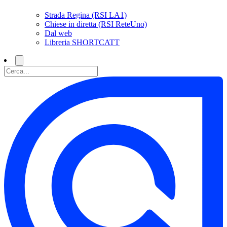
Strada Regina (RSI LA1)
Chiese in diretta (RSI ReteUno)
Dal web
Libreria SHORTCATT