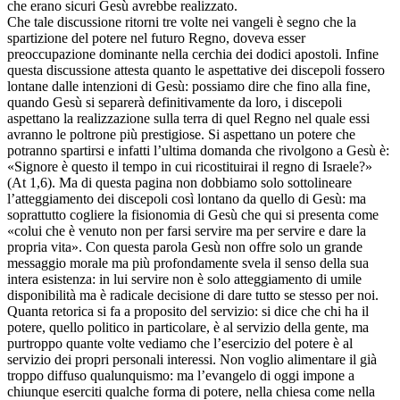
che erano sicuri Gesù avrebbe realizzato.
Che tale discussione ritorni tre volte nei vangeli è segno che la
spartizione del potere nel futuro Regno, doveva esser
preoccupazione dominante nella cerchia dei dodici apostoli. Infine
questa discussione attesta quanto le aspettative dei discepoli fossero
lontane dalle intenzioni di Gesù: possiamo dire che fino alla fine,
quando Gesù si separerà definitivamente da loro, i discepoli
aspettano la realizzazione sulla terra di quel Regno nel quale essi
avranno le poltrone più prestigiose. Si aspettano un potere che
potranno spartirsi e infatti l’ultima domanda che rivolgono a Gesù è:
«Signore è questo il tempo in cui ricostituirai il regno di Israele?»
(At 1,6). Ma di questa pagina non dobbiamo solo sottolineare
l’atteggiamento dei discepoli così lontano da quello di Gesù: ma
soprattutto cogliere la fisionomia di Gesù che qui si presenta come
«colui che è venuto non per farsi servire ma per servire e dare la
propria vita». Con questa parola Gesù non offre solo un grande
messaggio morale ma più profondamente svela il senso della sua
intera esistenza: in lui servire non è solo atteggiamento di umile
disponibilità ma è radicale decisione di dare tutto se stesso per noi.
Quanta retorica si fa a proposito del servizio: si dice che chi ha il
potere, quello politico in particolare, è al servizio della gente, ma
purtroppo quante volte vediamo che l’esercizio del potere è al
servizio dei propri personali interessi. Non voglio alimentare il già
troppo diffuso qualunquismo: ma l’evangelo di oggi impone a
chiunque eserciti qualche forma di potere, nella chiesa come nella