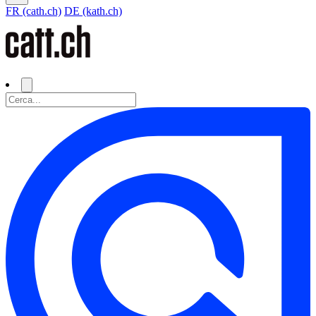
FR (cath.ch)
DE (kath.ch)