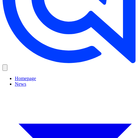
Homepage
News