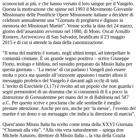
sconosciuti ai più, e che hanno versato il loro sangue per il Vangelo.
Questa la motivazione che spinse nel 1993 il Movimento Giovanile
Missionario delle Pontificie Opere Missionarie italiane a decidere di
celebrare annualmente una “Giornata di preghiera e digiuno in
memoria dei Missionari Martiri”. Venne scelta la data del 24 marzo,
giorno dell’assassinio avvenuto nel 1980, di Mons. Oscar Arnulfo
Romero, Arcivescovo di San Salvador, beatificato il 23 maggio
2015 e di cui si attende la data della canonizzazione.
“Il tema del martirio è tornato, negli ultimi tempi, ad interpellare le
comunità cristiane. È un grande segno positivo – scrive Giuseppe
Florio, teologo e biblista, nel sussidio preparato da Missio Italia per
questa giornata -. ‘La messe’ di cui parlano i Vangeli può essere
molta o poca ma quando all’orizzonte appaiono i martiri allora il
messaggio profetico del Vangelo è davanti agli occhi di tutti.
L’invito di Ezechiele (3,17) è rivolto ad un popolo che non guarda i
segni premonitori di un dramma che si consumerà di lì a poco: la
distruzione di Gerusalemme per mano del re di Babilonia nel 587
a.C. Per questo scrive e proclama che alle sentinelle è meglio
prestare attenzione. Anche per noi, anche per ‘la messe’, l’evento del
martire è un dono o un messaggio che indica la direzione di marcia”.
Quest’anno Missio Italia ha scelto come tema della XXVI Giornata
“Chiamati alla vita”. “Alla vita vera naturalmente – spiega don
Michele Autuoro, direttore di Missio Italia -, la vita della Grazia