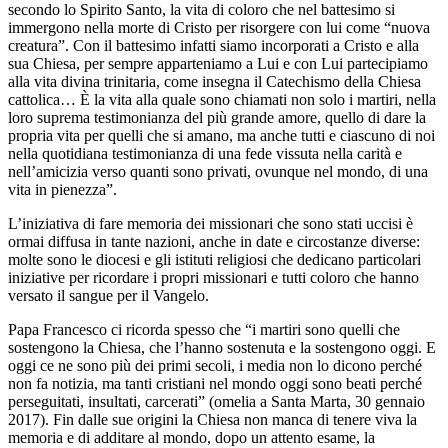
secondo lo Spirito Santo, la vita di coloro che nel battesimo si
immergono nella morte di Cristo per risorgere con lui come “nuova
creatura”. Con il battesimo infatti siamo incorporati a Cristo e alla
sua Chiesa, per sempre apparteniamo a Lui e con Lui partecipiamo
alla vita divina trinitaria, come insegna il Catechismo della Chiesa
cattolica… È la vita alla quale sono chiamati non solo i martiri, nella
loro suprema testimonianza del più grande amore, quello di dare la
propria vita per quelli che si amano, ma anche tutti e ciascuno di noi
nella quotidiana testimonianza di una fede vissuta nella carità e
nell’amicizia verso quanti sono privati, ovunque nel mondo, di una
vita in pienezza”.
L’iniziativa di fare memoria dei missionari che sono stati uccisi è
ormai diffusa in tante nazioni, anche in date e circostanze diverse:
molte sono le diocesi e gli istituti religiosi che dedicano particolari
iniziative per ricordare i propri missionari e tutti coloro che hanno
versato il sangue per il Vangelo.
Papa Francesco ci ricorda spesso che “i martiri sono quelli che
sostengono la Chiesa, che l’hanno sostenuta e la sostengono oggi. E
oggi ce ne sono più dei primi secoli, i media non lo dicono perché
non fa notizia, ma tanti cristiani nel mondo oggi sono beati perché
perseguitati, insultati, carcerati” (omelia a Santa Marta, 30 gennaio
2017). Fin dalle sue origini la Chiesa non manca di tenere viva la
memoria e di additare al mondo, dopo un attento esame, la