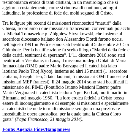
testimonianza eroica di tanti cristiani, in un martirologio che si
aggiorna costantemente, come si rinnova di continuo, ad ogni
latitudine, la professione di fede dei molti seguaci di Cristo.
Tra le figure più recenti di missionari riconosciuti “martiri” dalla
Chiesa, ricordiamo i due missionari francescani conventuali polacchi
p. Michal Tomaszek e p. Zbigniew Strzalkowski, che insieme al
sacerdote diocesano italiano don Alessandro Dordi furono uccisi
nell’agosto 1991 in Perù e sono stati beatificati il 5 dicembre 2015 a
Chimbote. Per la beatificazione fu scelto il logo “Martiri della fede e
della carità, testimoni di speranza”. L’11 dicembre 2016 sono stati
beatificati a Vientiane, in Laos, il missionario degli Oblati di Maria
Immacolata (OMI) padre Mario Borzaga ed il catechista laico
laotiano Paolo Thoj Xyooj, insieme ad altri 15 martiri (1 sacerdote
laotiano, Joseph Tien, 5 laici laotiani, 5 missionari OMI francesi e 4
missionari MEP francesi). Il 24 maggio 2014 sono stati beatificati il
missionario del PIME (Pontificio Istituto Missioni Estere) padre
Mario Vergara ed il catechista Isidoro Ngei Ko Lat, morti martiri in
Birmania nel maggio 1950. “La loro eroica fedeltà a Cristo possa
essere di incoraggiamento e di esempio ai missionari e specialmente
ai catechisti che nelle terre di missione svolgono una preziosa e
insostituibile opera apostolica, per la quale tutta la Chiesa è loro
grata”
(Papa Francesco, 21 maggio 2014)
.
Fonte: Agenzia Fides/Banglanews