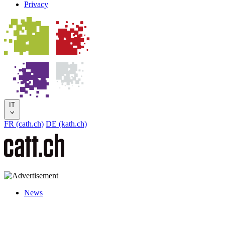
Privacy
IT
FR (cath.ch)
DE (kath.ch)
News