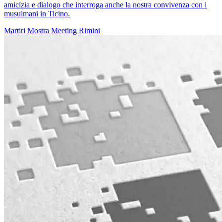
amicizia e dialogo che interroga anche la nostra convivenza con i
musulmani in Ticino.
Martiri
Mostra
Meeting Rimini