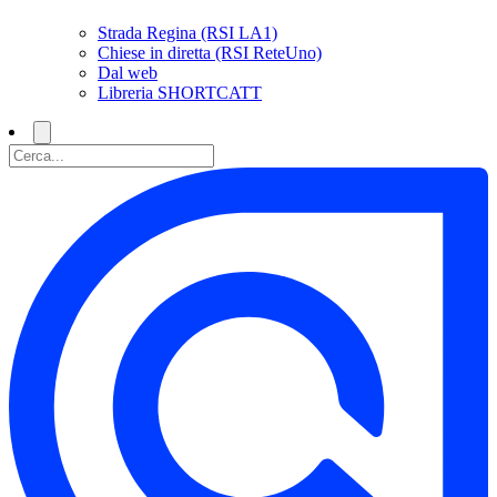
Strada Regina (RSI LA1)
Chiese in diretta (RSI ReteUno)
Dal web
Libreria SHORTCATT