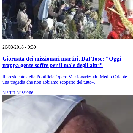
26/03/2018 - 9:30
Giornata dei missionari martiri, Dal Toso: “Oggi
troppa gente soffre per il male degli altri”
Il presidente delle Pontificie Opere Missionarie: «In Medio Oriente
una tragedia che non abbiamo scoperto del tutto».
Martiri
Missione