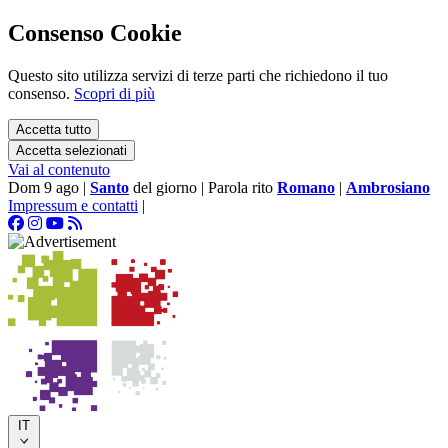
Consenso Cookie
Questo sito utilizza servizi di terze parti che richiedono il tuo
consenso.
Scopri di più
Accetta tutto
Accetta selezionati
Vai al contenuto
Dom 9 ago
|
Santo
del giorno
|
Parola rito
Romano
|
Ambrosiano
Impressum e contatti
|
IT