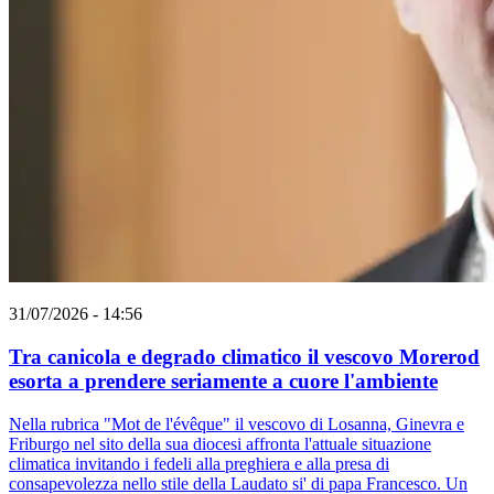
31/07/2026 - 14:56
Tra canicola e degrado climatico il vescovo Morerod
esorta a prendere seriamente a cuore l'ambiente
Nella rubrica "Mot de l'évêque" il vescovo di Losanna, Ginevra e
Friburgo nel sito della sua diocesi affronta l'attuale situazione
climatica invitando i fedeli alla preghiera e alla presa di
consapevolezza nello stile della Laudato si' di papa Francesco. Un