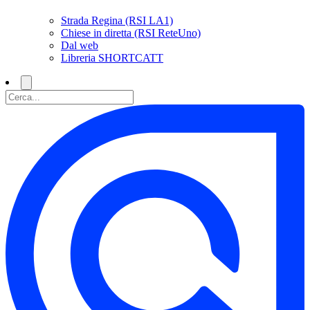
Strada Regina (RSI LA1)
Chiese in diretta (RSI ReteUno)
Dal web
Libreria SHORTCATT