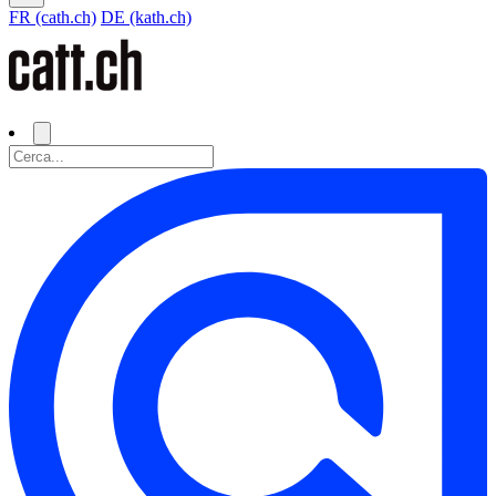
FR (cath.ch)
DE (kath.ch)