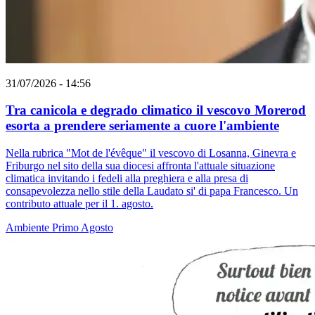
31/07/2026 - 14:56
Tra canicola e degrado climatico il vescovo Morerod
esorta a prendere seriamente a cuore l'ambiente
Nella rubrica "Mot de l'évêque" il vescovo di Losanna, Ginevra e
Friburgo nel sito della sua diocesi affronta l'attuale situazione
climatica invitando i fedeli alla preghiera e alla presa di
consapevolezza nello stile della Laudato si' di papa Francesco. Un
contributo attuale per il 1. agosto.
Ambiente
Primo Agosto