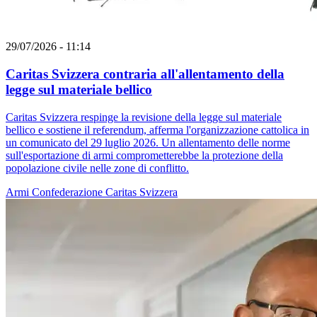
29/07/2026 - 11:14
Caritas Svizzera contraria all'allentamento della
legge sul materiale bellico
Caritas Svizzera respinge la revisione della legge sul materiale
bellico e sostiene il referendum, afferma l'organizzazione cattolica in
un comunicato del 29 luglio 2026. Un allentamento delle norme
sull'esportazione di armi comprometterebbe la protezione della
popolazione civile nelle zone di conflitto.
Armi
Confederazione
Caritas Svizzera