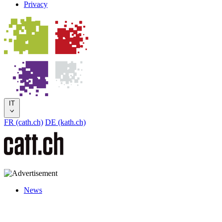
Privacy
IT
FR (cath.ch)
DE (kath.ch)
News