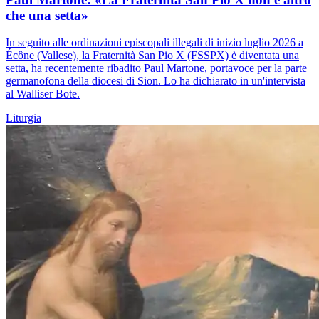
che una setta»
In seguito alle ordinazioni episcopali illegali di inizio luglio 2026 a
Écône (Vallese), la Fraternità San Pio X (FSSPX) è diventata una
setta, ha recentemente ribadito Paul Martone, portavoce per la parte
germanofona della diocesi di Sion. Lo ha dichiarato in un'intervista
al Walliser Bote.
Liturgia