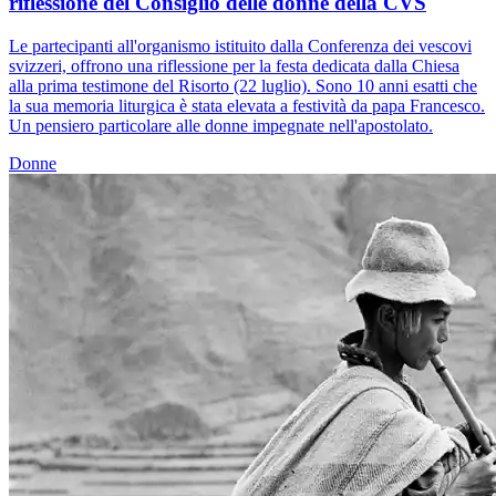
riflessione del Consiglio delle donne della CVS
Le partecipanti all'organismo istituito dalla Conferenza dei vescovi
svizzeri, offrono una riflessione per la festa dedicata dalla Chiesa
alla prima testimone del Risorto (22 luglio). Sono 10 anni esatti che
la sua memoria liturgica è stata elevata a festività da papa Francesco.
Un pensiero particolare alle donne impegnate nell'apostolato.
Donne