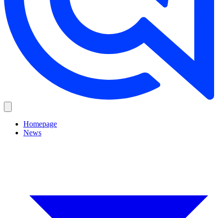
Homepage
News