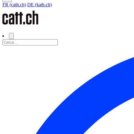
FR (cath.ch)
DE (kath.ch)