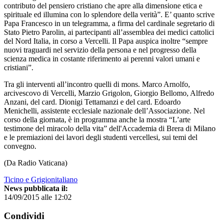
contributo del pensiero cristiano che apre alla dimensione etica e
spirituale ed illumina con lo splendore della verità”. E’ quanto scrive
Papa Francesco in un telegramma, a firma del cardinale segretario di
Stato Pietro Parolin, ai partecipanti all’assemblea dei medici cattolici
del Nord Italia, in corso a Vercelli. Il Papa auspica inoltre “sempre
nuovi traguardi nel servizio della persona e nel progresso della
scienza medica in costante riferimento ai perenni valori umani e
cristiani”.
Tra gli interventi all’incontro quelli di mons. Marco Arnolfo,
arcivescovo di Vercelli, Marzio Grigolon, Giorgio Bellomo, Alfredo
Anzani, del card. Dionigi Tettamanzi e del card. Edoardo
Menichelli, assistente ecclesiale nazionale dell’Associazione. Nel
corso della giornata, è in programma anche la mostra “L’arte
testimone del miracolo della vita” dell'Accademia di Brera di Milano
e le premiazioni dei lavori degli studenti vercellesi, sui temi del
convegno.
(Da Radio Vaticana)
Ticino e Grigionitaliano
News pubblicata il:
14/09/2015 alle 12:02
Condividi