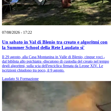
07/08/2026 - 17:22
Un sabato in Val di Blenio tra creato e algoritmi con
la Summer School della Rete Laudato si'
Il 29 agosto, alla Casa Montanina in Valle di Blenio, cinque voci -
dal biblista allo psichiatra -discutono di custodia del creato nel tempo
degli algoritmi, sulla scia dell'enciclica firmata da Leone XIV. Le
iscrizioni chiudono tra poco, il 9 agosto.
Laudato Si
Formazione