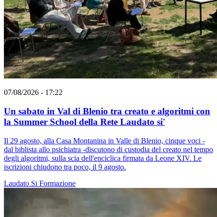
07/08/2026 - 17:22
Un sabato in Val di Blenio tra creato e algoritmi con
la Summer School della Rete Laudato si'
Il 29 agosto, alla Casa Montanina in Valle di Blenio, cinque voci -
dal biblista allo psichiatra -discutono di custodia del creato nel tempo
degli algoritmi, sulla scia dell'enciclica firmata da Leone XIV. Le
iscrizioni chiudono tra poco, il 9 agosto.
Laudato Si
Formazione