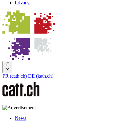
Privacy
IT
FR (cath.ch)
DE (kath.ch)
News