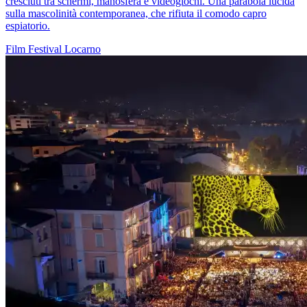
cresciuti tra schermi, manosfera e videogiochi. Una parabola lucida
sulla mascolinità contemporanea, che rifiuta il comodo capro
espiatorio.
Film
Festival
Locarno