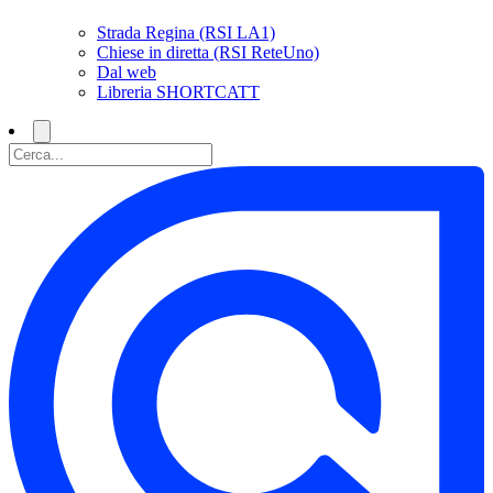
Strada Regina (RSI LA1)
Chiese in diretta (RSI ReteUno)
Dal web
Libreria SHORTCATT