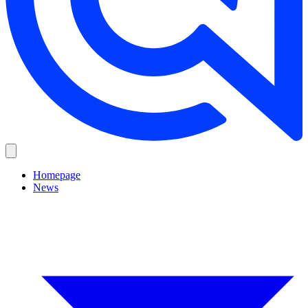
Homepage
News