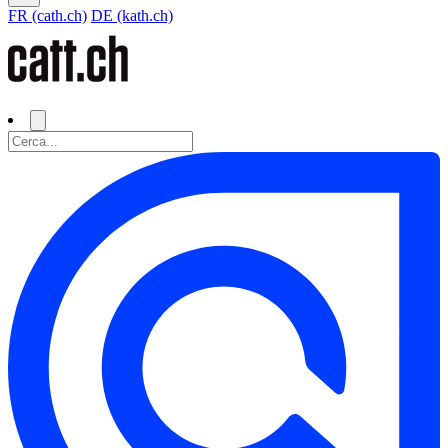
FR (cath.ch)
DE (kath.ch)