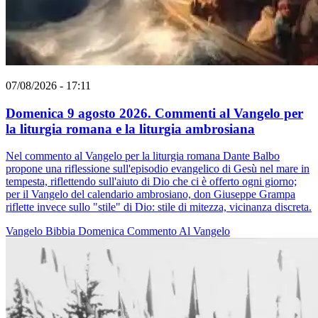
07/08/2026 - 17:11
Domenica 9 agosto 2026. Commenti al Vangelo per
la liturgia romana e la liturgia ambrosiana
Nel commento al Vangelo per la liturgia romana Dante Balbo
propone una riflessione sull'episodio evangelico di Gesù nel mare in
tempesta, riflettendo sull'aiuto di Dio che ci è offerto ogni giorno;
per il Vangelo del calendario ambrosiano, don Giuseppe Grampa
riflette invece sullo "stile" di Dio: stile di mitezza, vicinanza discreta.
Vangelo
Bibbia
Domenica
Commento Al Vangelo