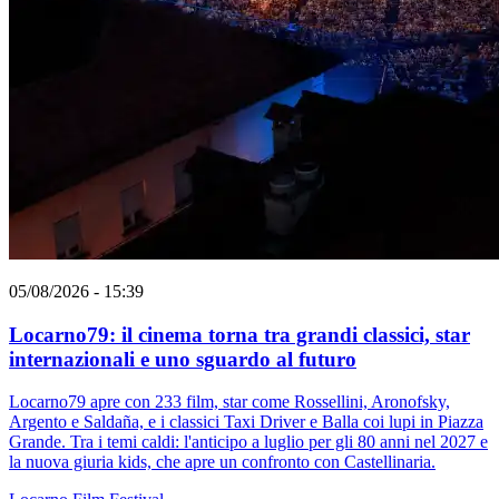
05/08/2026 - 15:39
Locarno79: il cinema torna tra grandi classici, star
internazionali e uno sguardo al futuro
Locarno79 apre con 233 film, star come Rossellini, Aronofsky,
Argento e Saldaña, e i classici Taxi Driver e Balla coi lupi in Piazza
Grande. Tra i temi caldi: l'anticipo a luglio per gli 80 anni nel 2027 e
la nuova giuria kids, che apre un confronto con Castellinaria.