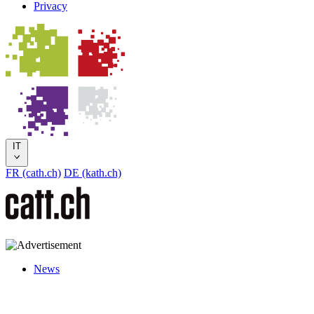
Privacy
IT
FR (cath.ch)
DE (kath.ch)
News