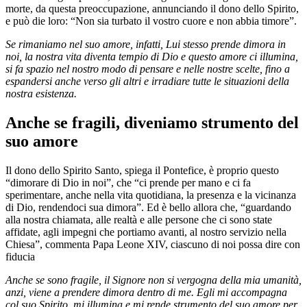
morte, da questa preoccupazione, annunciando il dono dello Spirito,
e può die loro: “Non sia turbato il vostro cuore e non abbia timore”.
Se rimaniamo nel suo amore, infatti, Lui stesso prende dimora in
noi, la nostra vita diventa tempio di Dio e questo amore ci illumina,
si fa spazio nel nostro modo di pensare e nelle nostre scelte, fino a
espandersi anche verso gli altri e irradiare tutte le situazioni della
nostra esistenza.
Anche se fragili, diveniamo strumento del
suo amore
Il dono dello Spirito Santo, spiega il Pontefice, è proprio questo
“dimorare di Dio in noi”, che “ci prende per mano e ci fa
sperimentare, anche nella vita quotidiana, la presenza e la vicinanza
di Dio, rendendoci sua dimora”. Ed è bello allora che, “guardando
alla nostra chiamata, alle realtà e alle persone che ci sono state
affidate, agli impegni che portiamo avanti, al nostro servizio nella
Chiesa”, commenta Papa Leone XIV, ciascuno di noi possa dire con
fiducia
Anche se sono fragile, il Signore non si vergogna della mia umanità,
anzi, viene a prendere dimora dentro di me. Egli mi accompagna
col suo Spirito, mi illumina e mi rende strumento del suo amore per