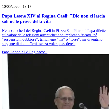
10/05/2026 - 13:17
Papa Leone XIV al Regina Caeli: "Dio non ci lascia
soli nelle prove della vita
Nella catechesi del Regina Cæli in Piazza San Pietro, il Papa riflette
sul valore delle relazioni autentiche: non implicano "ricatti" né
"sospensioni dubbiose", tantomeno "ma" o "forse", ma diventano
sorgente di doni offerti "senza voler possedere".
Papa Leone XIV
Reginacoeli