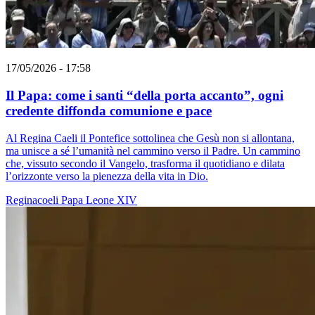
17/05/2026 - 17:58
Il Papa: come i santi “della porta accanto”, ogni
credente diffonda comunione e pace
Al Regina Caeli il Pontefice sottolinea che Gesù non si allontana,
ma unisce a sé l’umanità nel cammino verso il Padre. Un cammino
che, vissuto secondo il Vangelo, trasforma il quotidiano e dilata
l’orizzonte verso la pienezza della vita in Dio.
Reginacoeli
Papa Leone XIV