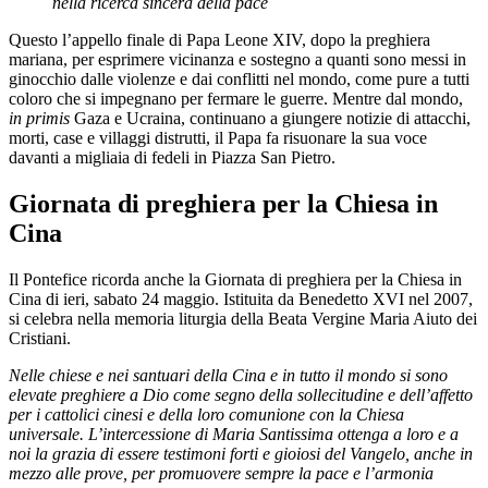
nella ricerca sincera della pace
Questo l’appello finale di Papa Leone XIV, dopo la preghiera
mariana, per esprimere vicinanza e sostegno a quanti sono messi in
ginocchio dalle violenze e dai conflitti nel mondo, come pure a tutti
coloro che si impegnano per fermare le guerre. Mentre dal mondo,
in primis
Gaza e Ucraina, continuano a giungere notizie di attacchi,
morti, case e villaggi distrutti, il Papa fa risuonare la sua voce
davanti a migliaia di fedeli in Piazza San Pietro.
Giornata di preghiera per la Chiesa in
Cina
Il Pontefice ricorda anche la Giornata di preghiera per la Chiesa in
Cina di ieri, sabato 24 maggio. Istituita da Benedetto XVI nel 2007,
si celebra nella memoria liturgia della Beata Vergine Maria Aiuto dei
Cristiani.
Nelle chiese e nei santuari della Cina e in tutto il mondo si sono
elevate preghiere a Dio come segno della sollecitudine e dell’affetto
per i cattolici cinesi e della loro comunione con la Chiesa
universale. L’intercessione di Maria Santissima ottenga a loro e a
noi la grazia di essere testimoni forti e gioiosi del Vangelo, anche in
mezzo alle prove, per promuovere sempre la pace e l’armonia