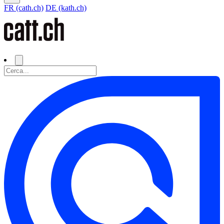
FR (cath.ch)
DE (kath.ch)