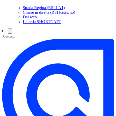
Strada Regina (RSI LA1)
Chiese in diretta (RSI ReteUno)
Dal web
Libreria SHORTCATT