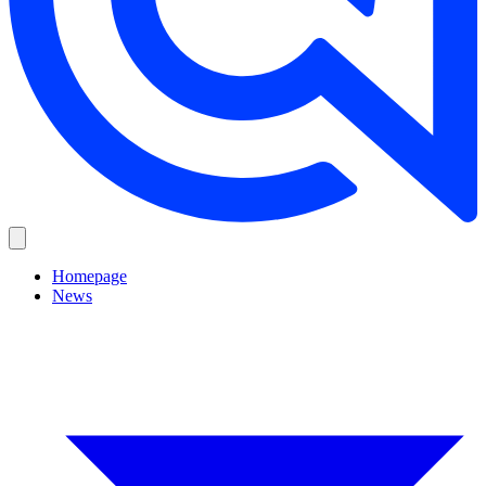
Homepage
News