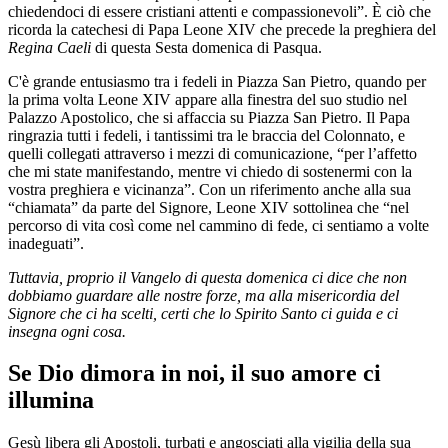
chiedendoci di essere cristiani attenti e compassionevoli”. È ciò che
ricorda la catechesi di Papa Leone XIV che precede la preghiera del
Regina Caeli
di questa Sesta domenica di Pasqua.
C'è grande entusiasmo tra i fedeli in Piazza San Pietro, quando per
la prima volta Leone XIV appare alla finestra del suo studio nel
Palazzo Apostolico, che si affaccia su Piazza San Pietro. Il Papa
ringrazia tutti i fedeli, i tantissimi tra le braccia del Colonnato, e
quelli collegati attraverso i mezzi di comunicazione, “per l’affetto
che mi state manifestando, mentre vi chiedo di sostenermi con la
vostra preghiera e vicinanza”. Con un riferimento anche alla sua
“chiamata” da parte del Signore, Leone XIV sottolinea che “nel
percorso di vita così come nel cammino di fede, ci sentiamo a volte
inadeguati”.
Tuttavia, proprio il Vangelo di questa domenica ci dice che non
dobbiamo guardare alle nostre forze, ma alla misericordia del
Signore che ci ha scelti, certi che lo Spirito Santo ci guida e ci
insegna ogni cosa.
Se Dio dimora in noi, il suo amore ci
illumina
Gesù libera gli Apostoli, turbati e angosciati alla vigilia della sua