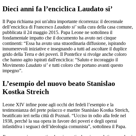
Dieci anni fa l’enciclica Laudato si’
Il Papa richiama poi un'altra importante ricorrenza: il decennale
dell’enciclica di Francesco
Laudato si’
sulla cura della casa comune,
pubblicata il 24 maggio 2015. Papa Leone ne sottolinea il
fondamentale impatto che il documento ha avuto nei cinque
continenti: “Essa ha avuto una straordinaria diffusione, ispirando
innumerevoli iniziative e insegnando a tutti ad ascoltare il duplice
grido della Terra e dei poveri. Il Pontefice si rivolge anche coloro
che hanno agito ispirati dall'enciclica: “Saluto e incoraggio il
Movimento
Laudato si’
e tutti coloro che portano avanti questo
impegno”.
L’esempio del nuovo beato Stanislao
Kostka Streich
Leone XIV infine pone agli occhi dei fedeli l’esempio e la
testimonianza del prete polacco e martire Stanislao Kostka Streich,
beatificato ieri nella città di Poznań. “Ucciso in odio alla fede nel
1938, perché la sua opera in favore dei poveri e degli operai
infastidiva i seguaci dell’ideologia comunista”, sottolinea il Papa.