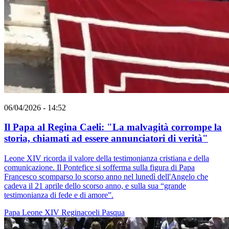
06/04/2026 - 14:52
Il Papa al Regina Caeli: "La malvagità corrompe la
storia, chiamati ad essere annunciatori di verità"
Leone XIV ricorda il valore della testimonianza cristiana e della
comunicazione. Il Pontefice si sofferma sulla figura di Papa
Francesco scomparso lo scorso anno nel lunedì dell'Angelo che
cadeva il 21 aprile dello scorso anno, e sulla sua “grande
testimonianza di fede e di amore”.
Papa Leone XIV
Reginacoeli
Pasqua