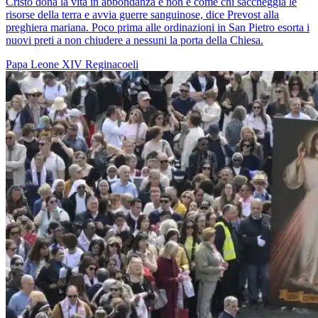
Cristo dona la vita in abbondanza e non è come chi saccheggia le
risorse della terra e avvia guerre sanguinose, dice Prevost alla
preghiera mariana. Poco prima alle ordinazioni in San Pietro esorta i
nuovi preti a non chiudere a nessuni la porta della Chiesa.
Papa Leone XIV
Reginacoeli