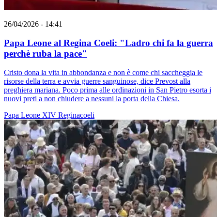
26/04/2026 - 14:41
Papa Leone al Regina Coeli: "Ladro chi fa la guerra
perchè ruba la pace"
Cristo dona la vita in abbondanza e non è come chi saccheggia le
risorse della terra e avvia guerre sanguinose, dice Prevost alla
preghiera mariana. Poco prima alle ordinazioni in San Pietro esorta i
nuovi preti a non chiudere a nessuni la porta della Chiesa.
Papa Leone XIV
Reginacoeli