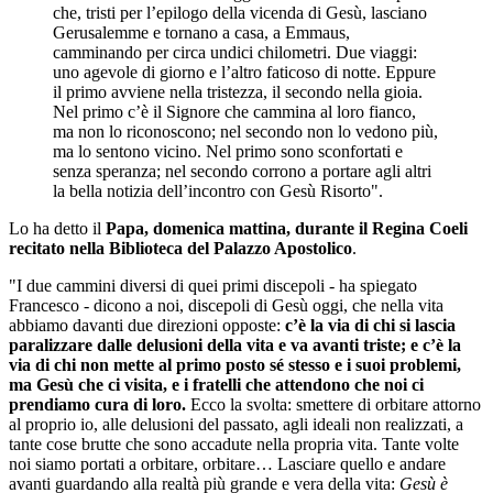
che, tristi per l’epilogo della vicenda di Gesù, lasciano
Gerusalemme e tornano a casa, a Emmaus,
camminando per circa undici chilometri. Due viaggi:
uno agevole di giorno e l’altro faticoso di notte. Eppure
il primo avviene nella tristezza, il secondo nella gioia.
Nel primo c’è il Signore che cammina al loro fianco,
ma non lo riconoscono; nel secondo non lo vedono più,
ma lo sentono vicino. Nel primo sono sconfortati e
senza speranza; nel secondo corrono a portare agli altri
la bella notizia dell’incontro con Gesù Risorto".
Lo ha detto il
Papa, domenica mattina, durante il Regina Coeli
recitato nella Biblioteca del Palazzo Apostolico
.
"I due cammini diversi di quei primi discepoli - ha spiegato
Francesco - dicono a noi, discepoli di Gesù oggi, che nella vita
abbiamo davanti due direzioni opposte:
c’è la via di chi si lascia
paralizzare dalle delusioni della vita e va avanti triste; e c’è la
via di chi non mette al primo posto sé stesso e i suoi problemi,
ma Gesù che ci visita, e i fratelli che attendono che noi ci
prendiamo cura di loro.
Ecco la svolta: smettere di orbitare attorno
al proprio io, alle delusioni del passato, agli ideali non realizzati, a
tante cose brutte che sono accadute nella propria vita. Tante volte
noi siamo portati a orbitare, orbitare… Lasciare quello e andare
avanti guardando alla realtà più grande e vera della vita:
Gesù è