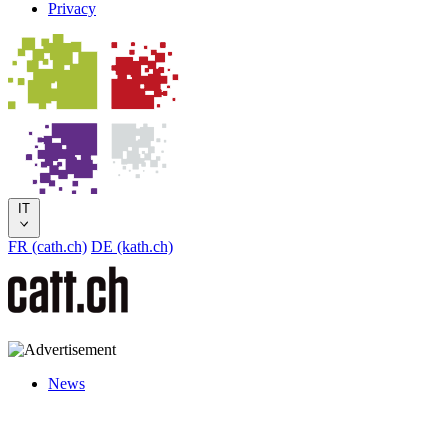
Privacy
IT
FR (cath.ch)
DE (kath.ch)
News