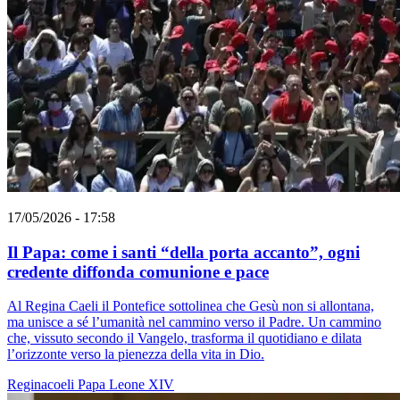
17/05/2026 - 17:58
Il Papa: come i santi “della porta accanto”, ogni
credente diffonda comunione e pace
Al Regina Caeli il Pontefice sottolinea che Gesù non si allontana,
ma unisce a sé l’umanità nel cammino verso il Padre. Un cammino
che, vissuto secondo il Vangelo, trasforma il quotidiano e dilata
l’orizzonte verso la pienezza della vita in Dio.
Reginacoeli
Papa Leone XIV