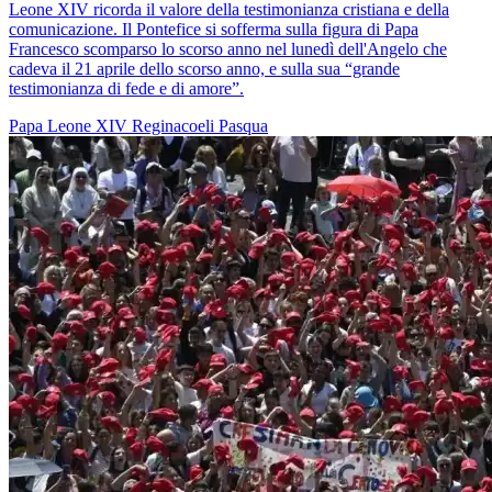
Leone XIV ricorda il valore della testimonianza cristiana e della
comunicazione. Il Pontefice si sofferma sulla figura di Papa
Francesco scomparso lo scorso anno nel lunedì dell'Angelo che
cadeva il 21 aprile dello scorso anno, e sulla sua “grande
testimonianza di fede e di amore”.
Papa Leone XIV
Reginacoeli
Pasqua