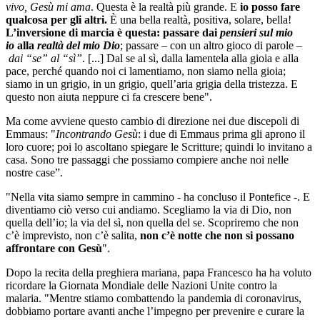
vivo, Gesù mi ama
. Questa è la realtà più grande. E
io posso fare
qualcosa per gli altri.
È una bella realtà, positiva, solare, bella!
L’inversione di marcia è questa: passare dai
pensieri sul mio
io
alla
realtà del mio Dio
; passare – con un altro gioco di parole –
dai “se” al “sì”
. [...] Dal se al sì, dalla lamentela alla gioia e alla
pace, perché quando noi ci lamentiamo, non siamo nella gioia;
siamo in un grigio, in un grigio, quell’aria grigia della tristezza. E
questo non aiuta neppure ci fa crescere bene".
Ma come avviene questo cambio di direzione nei due discepoli di
Emmaus: "
Incontrando Gesù
: i due di Emmaus prima gli aprono il
loro cuore; poi lo ascoltano spiegare le Scritture; quindi lo invitano a
casa. Sono tre passaggi che possiamo compiere anche noi nelle
nostre case”.
"Nella vita siamo sempre in cammino - ha concluso il Pontefice -. E
diventiamo ciò verso cui andiamo. Scegliamo la via di Dio, non
quella dell’io; la via del sì, non quella del se. Scopriremo che non
c’è imprevisto, non c’è salita,
non c’è notte che non si possano
affrontare con Gesù
".
Dopo la recita della preghiera mariana, papa Francesco ha ha voluto
ricordare la Giornata Mondiale delle Nazioni Unite contro la
malaria. "Mentre stiamo combattendo la pandemia di coronavirus,
dobbiamo portare avanti anche l’impegno per prevenire e curare la