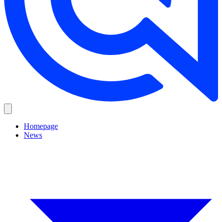
Homepage
News