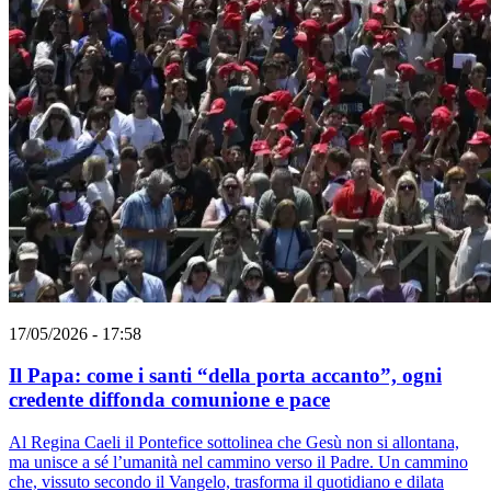
17/05/2026 - 17:58
Il Papa: come i santi “della porta accanto”, ogni
credente diffonda comunione e pace
Al Regina Caeli il Pontefice sottolinea che Gesù non si allontana,
ma unisce a sé l’umanità nel cammino verso il Padre. Un cammino
che, vissuto secondo il Vangelo, trasforma il quotidiano e dilata