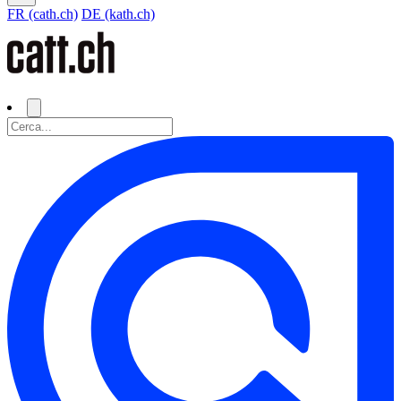
FR (cath.ch)
DE (kath.ch)