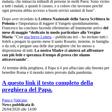
malaria, che minaccia miliardi di persone in molti Paesi. Sono vicino
a tutti i malati, a quanti li curano, e a coloro che lavorano perché
ogni persona abbia accesso a buoni servizi sanitari di base".
Dopo aver ricordato la
Lettura Nazionale della Sacra Scrittura in
Polonia
e l'importanza di leggere il Vangelo quotidianamente,
Francesco ha concluso facendo riferimento all’imminente arrivo
del
mese di maggio “dedicato in modo particolare alla Vergine
Maria
: "Con
una breve Lettera
– pubblicata ieri – ho invitato tutti i
fedeli a pregare in questo mese il santo Rosario, insieme, in famiglia
o da soli, e pregare una delle due preghiere che ho messo a
disposizione di tutti.
La nostra Madre ci aiuterà ad affrontare
con più fede e speranza il tempo di prova che stiamo
attraversando
".
Al termine della preghiera, il Papa si è poi affacciato alla finestra per
benedire Roma e il mondo intero provato dalla pandemia.
A questo link il testo completo della
preghiera del Papa.
Papa e Vaticano
News pubblicata il:
26/04/2020 alle 14:00