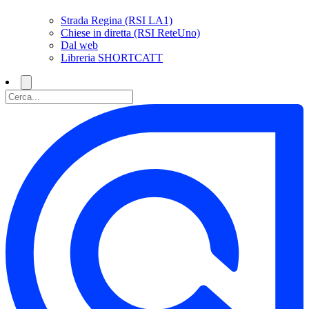
Strada Regina (RSI LA1)
Chiese in diretta (RSI ReteUno)
Dal web
Libreria SHORTCATT