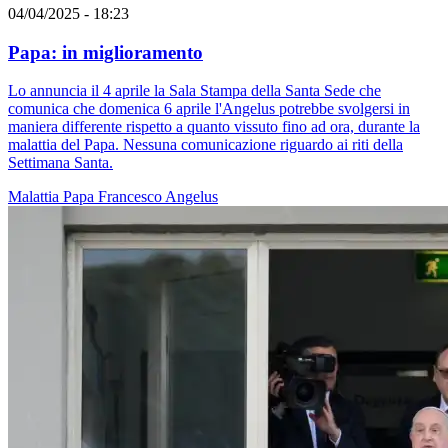
04/04/2025 - 18:23
Papa: in miglioramento
Lo annuncia il 4 aprile la Sala Stampa della Santa Sede che
comunica che domenica 6 aprile l'Angelus potrebbe svolgersi in
maniera differente rispetto a quanto vissuto fino ad ora, durante la
malattia del Papa. Nessuna comunicazione riguardo ai riti della
Settimana Santa.
Malattia
Papa Francesco
Angelus