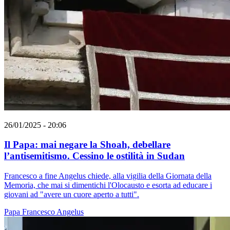
26/01/2025 - 20:06
Il Papa: mai negare la Shoah, debellare
l’antisemitismo. Cessino le ostilità in Sudan
Francesco a fine Angelus chiede, alla vigilia della Giornata della
Memoria, che mai si dimentichi l'Olocausto e esorta ad educare i
giovani ad "avere un cuore aperto a tutti".
Papa Francesco
Angelus