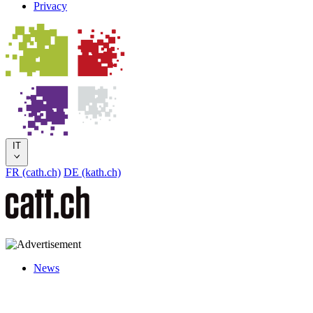
Privacy
IT
FR (cath.ch)
DE (kath.ch)
News