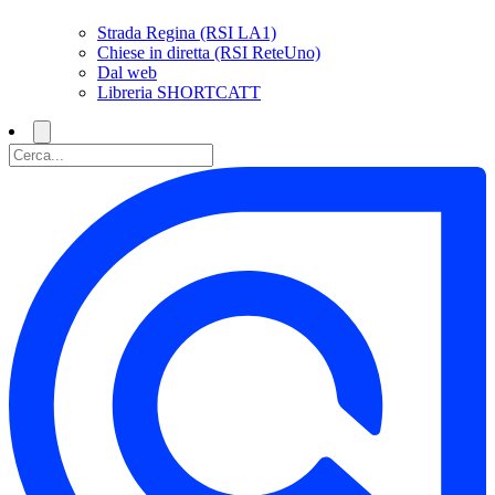
Strada Regina (RSI LA1)
Chiese in diretta (RSI ReteUno)
Dal web
Libreria SHORTCATT