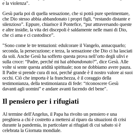
e la violenza".
Gesù parla poi di quella sensazione, che si potrà pure sperimentare,
che Dio stesso abbia abbandonato i propri figli, “restando distante e
silenzioso”. Eppure, chiarisce il Pontefice, “pur attraversando queste
e altre insidie, la vita dei discepoli è saldamente nelle mani di Dio,
che ci ama e ci custodisce”.
"Sono come le tre tentazioni: edulcorare il Vangelo, annacquarlo;
seconda, la persecuzione; e terza, la sensazione che Dio ci ha lasciati
da soli. Anche Gesù ha sofferto questa prova nell’orto degli ulivi e
sulla croce: “Padre, perché mi hai
abbandonato
?”, dice Gesù. Alle
volte si sente questa aridità spirituale; non ne dobbiamo avere paura.
Il Padre si prende cura di noi, perché grande è il nostro valore ai suoi
occhi. Ciò che importa è la franchezza, è il coraggio della
testimonianza, della testimonianza di fede: “riconoscere Gesù
davanti agli uomini” e andare avanti facendo del bene".
Il pensiero per i rifugiati
Al termine dell'Angelus, il Papa ha rivolto un pensiero e una
preghiera a chi è costretto a mettersi al riparo da situazioni di crisi
durante la pandemia, in particolare ai rifugiati di cui sabato si è
celebrata la Giornata mondiale.