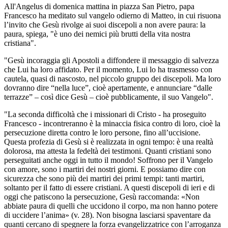
All'Angelus di domenica mattina in piazza San Pietro, papa
Francesco ha meditato sul vangelo odierno di Matteo, in cui risuona
l’invito che Gesù rivolge ai suoi discepoli a non avere paura: la
paura, spiega, "è uno dei nemici più brutti della vita nostra
cristiana".
"Gesù incoraggia gli Apostoli a diffondere il messaggio di salvezza
che Lui ha loro affidato. Per il momento, Lui lo ha trasmesso con
cautela, quasi di nascosto, nel piccolo gruppo dei discepoli. Ma loro
dovranno dire “nella luce”, cioè apertamente, e annunciare “dalle
terrazze” – così dice Gesù – cioè pubblicamente, il suo Vangelo".
"La seconda difficoltà che i missionari di Cristo - ha proseguito
Francesco - incontreranno è la minaccia fisica contro di loro, cioè la
persecuzione diretta contro le loro persone, fino all’uccisione.
Questa profezia di Gesù si è realizzata in ogni tempo: è una realtà
dolorosa, ma attesta la fedeltà dei testimoni. Quanti cristiani sono
perseguitati anche oggi in tutto il mondo! Soffrono per il Vangelo
con amore, sono i martiri dei nostri giorni. E possiamo dire con
sicurezza che sono più dei martiri dei primi tempi: tanti martiri,
soltanto per il fatto di essere cristiani. A questi discepoli di ieri e di
oggi che patiscono la persecuzione, Gesù raccomanda: «Non
abbiate paura di quelli che uccidono il corpo, ma non hanno potere
di uccidere l’anima» (v. 28). Non bisogna lasciarsi spaventare da
quanti cercano di spegnere la forza evangelizzatrice con l’arroganza