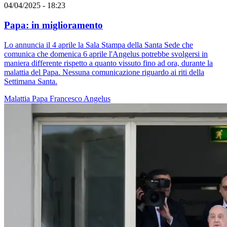
04/04/2025 - 18:23
Papa: in miglioramento
Lo annuncia il 4 aprile la Sala Stampa della Santa Sede che
comunica che domenica 6 aprile l'Angelus potrebbe svolgersi in
maniera differente rispetto a quanto vissuto fino ad ora, durante la
malattia del Papa. Nessuna comunicazione riguardo ai riti della
Settimana Santa.
Malattia
Papa Francesco
Angelus