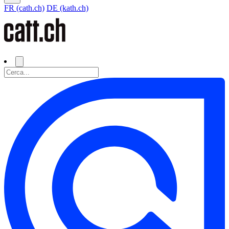
FR (cath.ch)
DE (kath.ch)