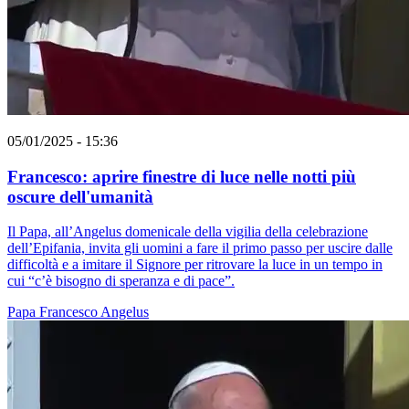
05/01/2025 - 15:36
Francesco: aprire finestre di luce nelle notti più
oscure dell'umanità
Il Papa, all’Angelus domenicale della vigilia della celebrazione
dell’Epifania, invita gli uomini a fare il primo passo per uscire dalle
difficoltà e a imitare il Signore per ritrovare la luce in un tempo in
cui “c’è bisogno di speranza e di pace”.
Papa Francesco
Angelus