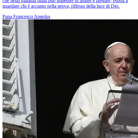
che nella malattia nulla può impedire di amare e pregare, esorta a
guardare chi è accanto nella prova, riflesso della luce di Dio.
Papa Francesco
Angelus