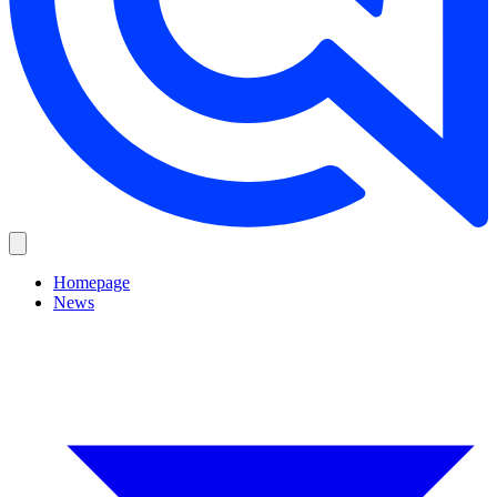
Homepage
News