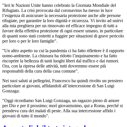
"Ieri le Nazioni Unite hanno celebrato la Giornata Mondiale del
Rifugiato. La crisi provocata dal coronavirus ha messo in luce
l’esigenza di assicurare la necessaria protezione anche alle persone
rifugiate, per garantire la loro dignità e sicurezza. Vi invito ad unirvi
alla mia preghiera per un rinnovato ed efficace impegno di tutti a
favore della effettiva protezione di ogni essere umano, in particolare
di quanti sono stati costretti a fuggire per situazioni di grave pericolo
per loro o per le loro famiglie".
"Un altro aspetto su cui la pandemia ci ha fatto riflettere è il rapporto
uomo-ambiente. La chiusura ha ridotto l’inquinamento e ha fatto
riscoprire la bellezza di tanti luoghi liberi dal traffico e dai rumori.
Ora, con la ripresa delle attività, tutti dovremmo essere più
responsabili della cura della casa comune".
Nei suoi saluti ai pellegrini, Francesco ha quindi rivolto un pensiero
particolare ai giovani, affidandoli all’intercessione di San Luigi
Gonzaga:
"Oggi ricordiamo San Luigi Gonzaga, un ragazzo pieno di amore
per Dio e per il prossimo; morì giovanissimo, qui a Roma, perché si
prendeva cura dei malati di peste. Alla sua intercessione affido i
giovani di tutto il mondo".