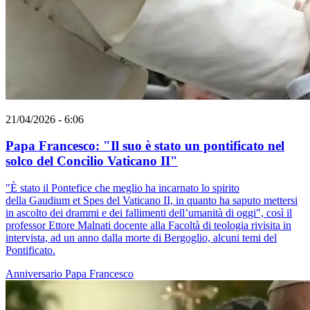
21/04/2026 - 6:06
Papa Francesco: "Il suo è stato un pontificato nel
solco del Concilio Vaticano II"
"È stato il Pontefice che meglio ha incarnato lo spirito
della Gaudium et Spes del Vaticano II, in quanto ha saputo mettersi
in ascolto dei drammi e dei fallimenti dell’umanità di oggi", così il
professor Ettore Malnati docente alla Facoltà di teologia rivisita in
intervista, ad un anno dalla morte di Bergoglio, alcuni temi del
Pontificato.
Anniversario
Papa Francesco