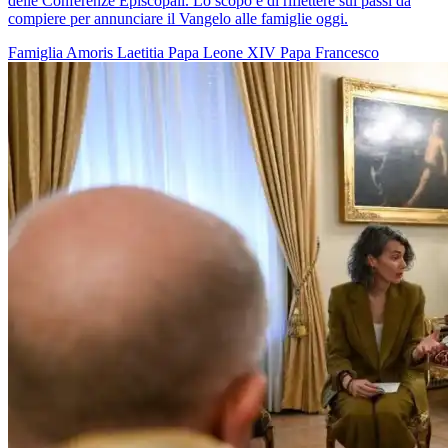
delle Conferenze Episcopali. Lo scopo è di riflettere sui passi da
compiere per annunciare il Vangelo alle famiglie oggi.
Famiglia
Amoris Laetitia
Papa Leone XIV
Papa Francesco