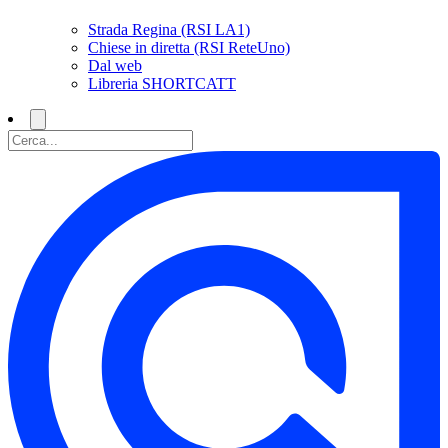
Strada Regina (RSI LA1)
Chiese in diretta (RSI ReteUno)
Dal web
Libreria SHORTCATT