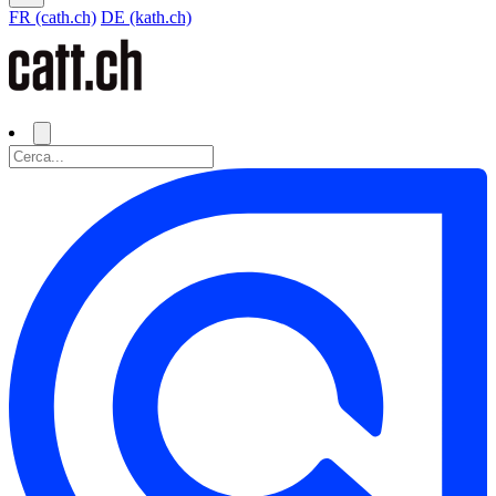
FR (cath.ch)
DE (kath.ch)