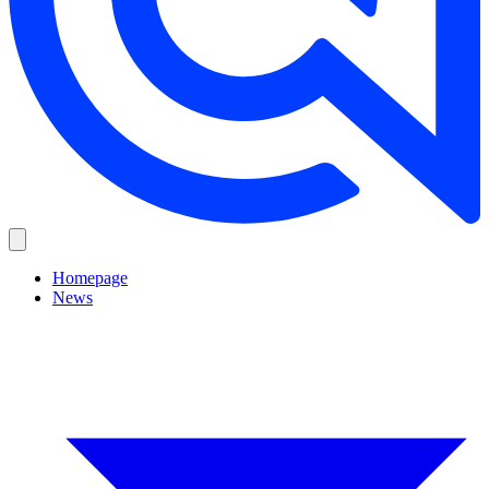
Homepage
News