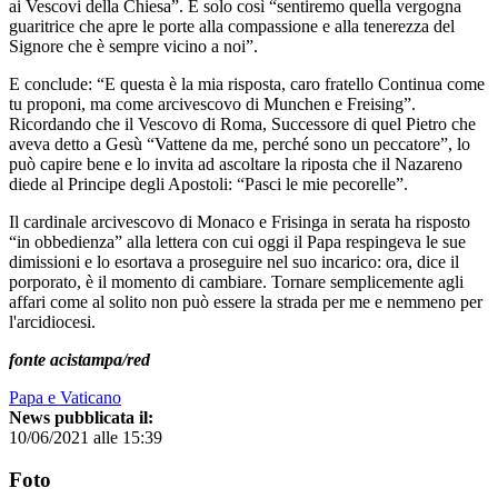
ai Vescovi della Chiesa”. E solo così “sentiremo quella vergogna
guaritrice che apre le porte alla compassione e alla tenerezza del
Signore che è sempre vicino a noi”.
E conclude: “E questa è la mia risposta, caro fratello Continua come
tu proponi, ma come arcivescovo di Munchen e Freising”.
Ricordando che il Vescovo di Roma, Successore di quel Pietro che
aveva detto a Gesù “Vattene da me, perché sono un peccatore”, lo
può capire bene e lo invita ad ascoltare la riposta che il Nazareno
diede al Principe degli Apostoli: “Pasci le mie pecorelle”.
Il cardinale arcivescovo di Monaco e Frisinga in serata ha risposto
“in obbedienza” alla lettera con cui oggi il Papa respingeva le sue
dimissioni e lo esortava a proseguire nel suo incarico: ora, dice il
porporato, è il momento di cambiare. Tornare semplicemente agli
affari come al solito non può essere la strada per me e nemmeno per
l'arcidiocesi.
fonte acistampa/red
Papa e Vaticano
News pubblicata il:
10/06/2021 alle 15:39
Foto