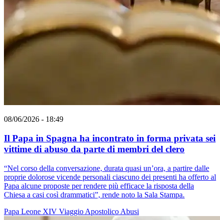
08/06/2026 - 18:49
Il Papa in Spagna ha incontrato in forma privata sei
vittime di abuso da parte di membri del clero
“Nel corso della conversazione, durata quasi un’ora, a partire dalle
proprie dolorose vicende personali ciascuno dei presenti ha offerto al
Papa alcune proposte per rendere più efficace la risposta della
Chiesa a casi così drammatici”, rende noto la Sala Stampa.
Papa Leone XIV
Viaggio Apostolico
Abusi