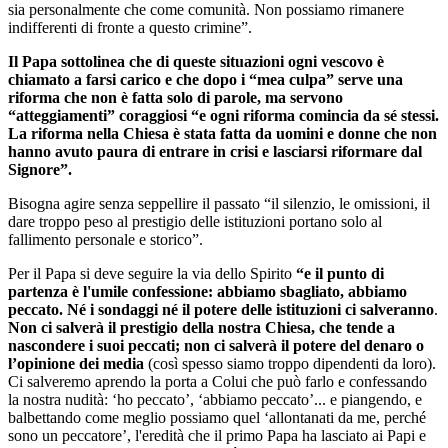
sia personalmente che come comunità. Non possiamo rimanere
indifferenti di fronte a questo crimine”.
Il Papa sottolinea che di queste situazioni ogni vescovo è
chiamato a farsi carico e che dopo i “mea culpa” serve una
riforma che non è fatta solo di parole, ma servono
“atteggiamenti” coraggiosi “e ogni riforma comincia da sé stessi.
La riforma nella Chiesa è stata fatta da uomini e donne che non
hanno avuto paura di entrare in crisi e lasciarsi riformare dal
Signore”.
Bisogna agire senza seppellire il passato “il silenzio, le omissioni, il
dare troppo peso al prestigio delle istituzioni portano solo al
fallimento personale e storico”.
Per il Papa si deve seguire la via dello Spirito
“e il punto di
partenza è l'umile confessione: abbiamo sbagliato, abbiamo
peccato. Né i sondaggi né il potere delle istituzioni ci salveranno
.
Non ci salverà il prestigio della nostra Chiesa, che tende a
nascondere i suoi peccati; non ci salverà il potere del denaro o
l’opinione dei media
(così spesso siamo troppo dipendenti da loro).
Ci salveremo aprendo la porta a Colui che può farlo e confessando
la nostra nudità: ‘ho peccato’, ‘abbiamo peccato’... e piangendo, e
balbettando come meglio possiamo quel ‘allontanati da me, perché
sono un peccatore’, l'eredità che il primo Papa ha lasciato ai Papi e