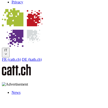
Privacy
IT
FR (cath.ch)
DE (kath.ch)
News