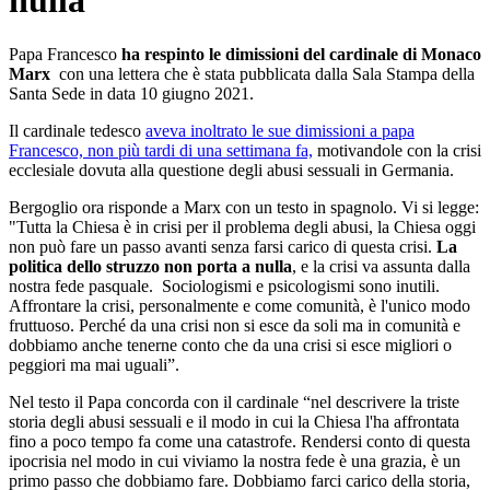
nulla"
Papa Francesco
ha respinto le dimissioni del cardinale di Monaco
Marx
con una lettera che è stata pubblicata dalla Sala Stampa della
Santa Sede in data 10 giugno 2021.
Il cardinale tedesco
aveva inoltrato le sue dimissioni a papa
Francesco, non più tardi di una settimana fa,
motivandole con la crisi
ecclesiale dovuta alla questione degli abusi sessuali in Germania.
Bergoglio ora risponde a Marx con un testo in spagnolo. Vi si legge:
"Tutta la Chiesa è in crisi per il problema degli abusi, la Chiesa oggi
non può fare un passo avanti senza farsi carico di questa crisi.
La
politica dello struzzo non porta a nulla
, e la crisi va assunta dalla
nostra fede pasquale. Sociologismi e psicologismi sono inutili.
Affrontare la crisi, personalmente e come comunità, è l'unico modo
fruttuoso. Perché da una crisi non si esce da soli ma in comunità e
dobbiamo anche tenerne conto che da una crisi si esce migliori o
peggiori ma mai uguali”.
Nel testo il Papa concorda con il cardinale “nel descrivere la triste
storia degli abusi sessuali e il modo in cui la Chiesa l'ha affrontata
fino a poco tempo fa come una catastrofe. Rendersi conto di questa
ipocrisia nel modo in cui viviamo la nostra fede è una grazia, è un
primo passo che dobbiamo fare. Dobbiamo farci carico della storia,