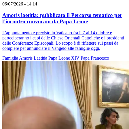
06/07/2026 - 14:14
Amoris laetitia: pubblicato il Percorso tematico per
l’incontro convocato da Papa Leone
L'appuntamento è previsto in Vaticano fra il 7 al 14 ottobre e
parteciperanno i capi delle Chiese Orientali Cattoliche e i presidenti
delle Conferenze Episcopali. Lo scopo è di riflettere sui passi da
compiere per annunciare il Vangelo alle famiglie oggi.
Famiglia
Amoris Laetitia
Papa Leone XIV
Papa Francesco