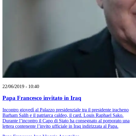
22/06/2019 - 10:40
Papa Francesco invitato in Iraq
Incontro giovedì al Palazzo presidenziale tra il presidente iracheno
Barham Salih e il patriarca caldeo, il card. Louis Raphael Sako.
Durante l’incontro il Capo di Stato ha consegnato al porporato una
lettera contenente l’invito ufficiale in Iraq indirizzata al Papa.