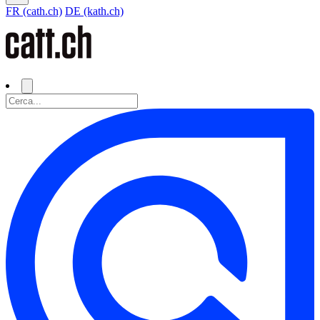
FR (cath.ch)
DE (kath.ch)