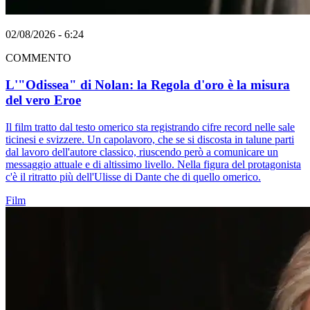
02/08/2026 - 6:24
COMMENTO
L'"Odissea" di Nolan: la Regola d'oro è la misura
del vero Eroe
Il film tratto dal testo omerico sta registrando cifre record nelle sale
ticinesi e svizzere. Un capolavoro, che se si discosta in talune parti
dal lavoro dell'autore classico, riuscendo però a comunicare un
messaggio attuale e di altissimo livello. Nella figura del protagonista
c'è il ritratto più dell'Ulisse di Dante che di quello omerico.
Film