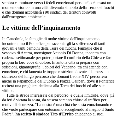
sembra camminare verso i fedeli emozionati per quello che sarà un
momento storico in una città divenuta simbolo della Terra dei fuochi
e che domani accoglierà i 90 sindaci dei territori coinvolti
dall'emergenza ambientale.
Le vittime dell’inquinamento
In Cattedrale, le famiglie di molte vittime dell'inquinamento
incontreranno il Pontefice per raccontargli la sofferenza di tanti
giovani e tanti bambini della Terra dei fuochi. Famiglie che il
vescovo di Acerra, monsignor Antonio Di Donna, incontra con
cadenza settimanale per poter portare il conforto della Chiesa e fare
propria la loro voce di dolore. Intanto la città si prepara con
striscioni, gigantografie, i colori del Vaticano, tra chi attende con
emozione, e chi lamenta le troppe restrizioni dovute alla messa in
sicurezza del lungo percorso che domani Leone XIV percorrerà
anche in Papamobile dal Duomo a Piazza Calipari, dove il Pontefice
reciterà una preghiera dedicata alla Terra dei fuochi ed alle sue
vittime.
Tutte le strade interessate dal percorso, e quelle limitrofe, dove già
da ieri è vietata la sosta, da stasera saranno chiuse al traffico per
motivi di sicurezza. "La nostra è una città che si sta emozionando e
che vuole partecipare con entusiasmo accogliendo al meglio il Santo
Padre",
ha scritto il sindaco Tito d'Errico
chiedendo ai suoi