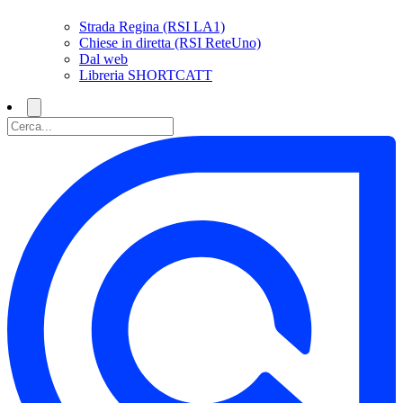
Strada Regina (RSI LA1)
Chiese in diretta (RSI ReteUno)
Dal web
Libreria SHORTCATT