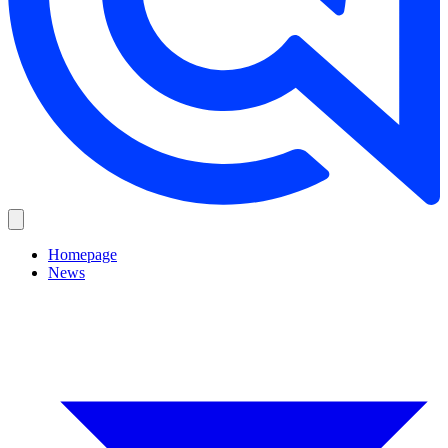
Homepage
News