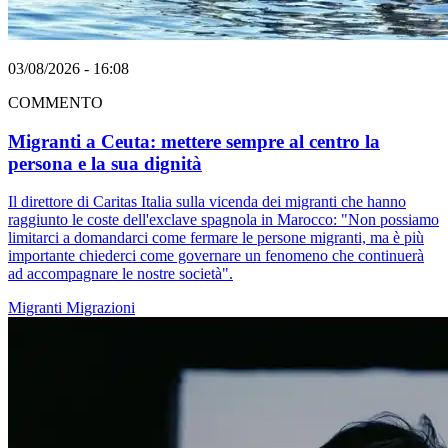
03/08/2026 - 16:08
COMMENTO
Migranti a Ceuta: mettere sempre al centro la
persona e la sua dignità
Il direttore di Caritas Italia sulla vicenda dei migranti che hanno
raggiunto le coste dell'exclave spagnola in Marocco: "Non possiamo
limitarci a domandarci come fermare le persone migranti, ma è più
importante chiederci come governare un fenomeno che continuerà
ad accompagnare le nostre società".
Migranti
Migrazioni