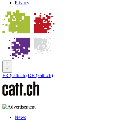
Privacy
IT
FR (cath.ch)
DE (kath.ch)
News