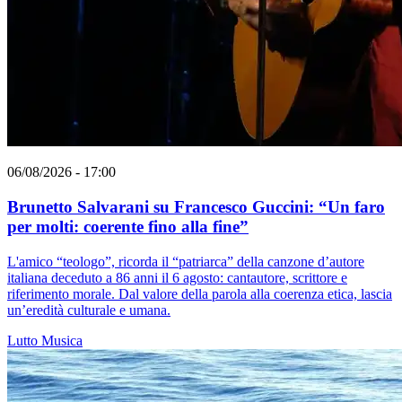
06/08/2026 - 17:00
Brunetto Salvarani su Francesco Guccini: “Un faro
per molti: coerente fino alla fine”
L'amico “teologo”, ricorda il “patriarca” della canzone d’autore
italiana deceduto a 86 anni il 6 agosto: cantautore, scrittore e
riferimento morale. Dal valore della parola alla coerenza etica, lascia
un’eredità culturale e umana.
Lutto
Musica