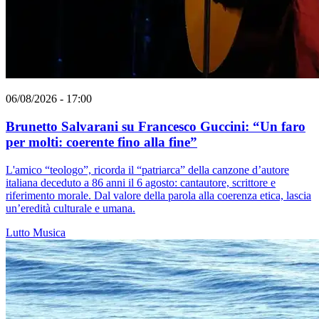
06/08/2026 - 17:00
Brunetto Salvarani su Francesco Guccini: “Un faro
per molti: coerente fino alla fine”
L'amico “teologo”, ricorda il “patriarca” della canzone d’autore
italiana deceduto a 86 anni il 6 agosto: cantautore, scrittore e
riferimento morale. Dal valore della parola alla coerenza etica, lascia
un’eredità culturale e umana.
Lutto
Musica