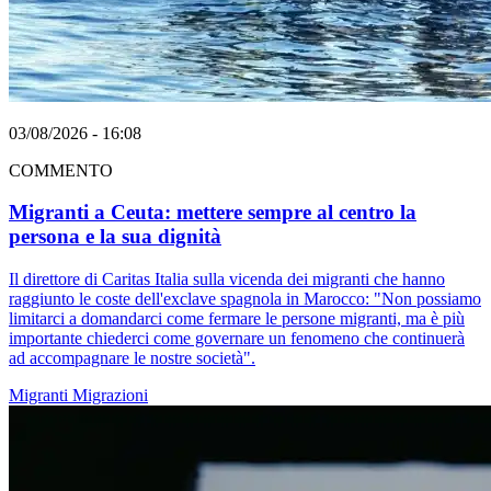
03/08/2026 - 16:08
COMMENTO
Migranti a Ceuta: mettere sempre al centro la
persona e la sua dignità
Il direttore di Caritas Italia sulla vicenda dei migranti che hanno
raggiunto le coste dell'exclave spagnola in Marocco: "Non possiamo
limitarci a domandarci come fermare le persone migranti, ma è più
importante chiederci come governare un fenomeno che continuerà
ad accompagnare le nostre società".
Migranti
Migrazioni