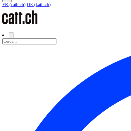
FR (cath.ch)
DE (kath.ch)