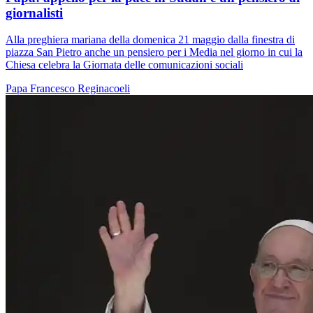
giornalisti
Alla preghiera mariana della domenica 21 maggio dalla finestra di
piazza San Pietro anche un pensiero per i Media nel giorno in cui la
Chiesa celebra la Giornata delle comunicazioni sociali
Papa Francesco
Reginacoeli