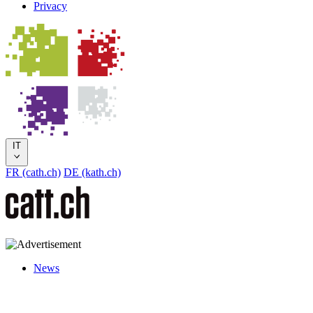
Privacy
IT
FR (cath.ch)
DE (kath.ch)
News