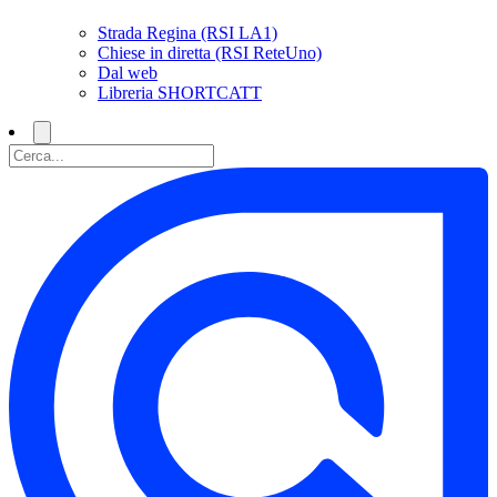
Strada Regina (RSI LA1)
Chiese in diretta (RSI ReteUno)
Dal web
Libreria SHORTCATT