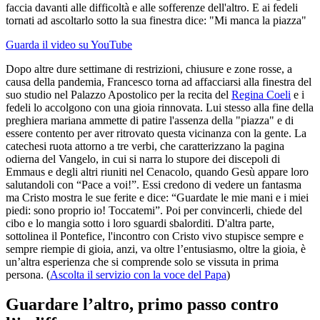
faccia davanti alle difficoltà e alle sofferenze dell'altro. E ai fedeli
tornati ad ascoltarlo sotto la sua finestra dice: "Mi manca la piazza"
Guarda il video su YouTube
Dopo altre dure settimane di restrizioni, chiusure e zone rosse, a
causa della pandemia, Francesco torna ad affacciarsi alla finestra del
suo studio nel Palazzo Apostolico per la recita del
Regina Coeli
e i
fedeli lo accolgono con una gioia rinnovata. Lui stesso alla fine della
preghiera mariana ammette di patire l'assenza della "piazza" e di
essere contento per aver ritrovato questa vicinanza con la gente. La
catechesi ruota attorno a tre verbi, che caratterizzano la pagina
odierna del Vangelo, in cui si narra lo stupore dei discepoli di
Emmaus e degli altri riuniti nel Cenacolo, quando Gesù appare loro
salutandoli con “Pace a voi!”. Essi credono di vedere un fantasma
ma Cristo mostra le sue ferite e dice: “Guardate le mie mani e i miei
piedi: sono proprio io! Toccatemi”. Poi per convincerli, chiede del
cibo e lo mangia sotto i loro sguardi sbalorditi. D'altra parte,
sottolinea il Pontefice, l'incontro con Cristo vivo stupisce sempre e
sempre riempie di gioia, anzi, va oltre l’entusiasmo, oltre la gioia, è
un’altra esperienza che si comprende solo se vissuta in prima
persona. (
Ascolta il servizio con la voce del Papa
)
Guardare l’altro, primo passo contro