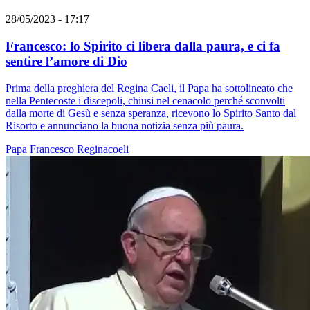
28/05/2023 - 17:17
Francesco: lo Spirito ci libera dalla paura, e ci fa
sentire l’amore di Dio
Prima della preghiera del Regina Caeli, il Papa ha sottolineato che
nella Pentecoste i discepoli, chiusi nel cenacolo perché sconvolti
dalla morte di Gesù e senza speranza, ricevono lo Spirito Santo dal
Risorto e annunciano la buona notizia senza più paura.
Papa Francesco
Reginacoeli