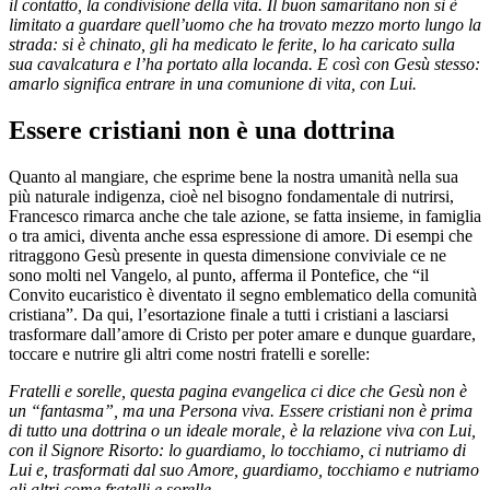
il contatto, la condivisione della vita. Il buon samaritano non si è
limitato a guardare quell’uomo che ha trovato mezzo morto lungo la
strada: si è chinato, gli ha medicato le ferite, lo ha caricato sulla
sua cavalcatura e l’ha portato alla locanda. E così con Gesù stesso:
amarlo significa entrare in una comunione di vita, con Lui.
Essere cristiani non è una dottrina
Quanto al mangiare, che esprime bene la nostra umanità nella sua
più naturale indigenza, cioè nel bisogno fondamentale di nutrirsi,
Francesco rimarca anche che tale azione, se fatta insieme, in famiglia
o tra amici, diventa anche essa espressione di amore. Di esempi che
ritraggono Gesù presente in questa dimensione conviviale ce ne
sono molti nel Vangelo, al punto, afferma il Pontefice, che “il
Convito eucaristico è diventato il segno emblematico della comunità
cristiana”. Da qui, l’esortazione finale a tutti i cristiani a lasciarsi
trasformare dall’amore di Cristo per poter amare e dunque guardare,
toccare e nutrire gli altri come nostri fratelli e sorelle:
Fratelli e sorelle, questa pagina evangelica ci dice che Gesù non è
un “fantasma”, ma una Persona viva. Essere cristiani non è prima
di tutto una dottrina o un ideale morale, è la relazione viva con Lui,
con il Signore Risorto: lo guardiamo, lo tocchiamo, ci nutriamo di
Lui e, trasformati dal suo Amore, guardiamo, tocchiamo e nutriamo
gli altri come fratelli e sorelle.