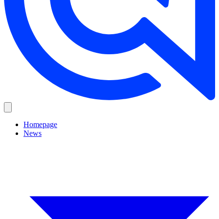
Homepage
News