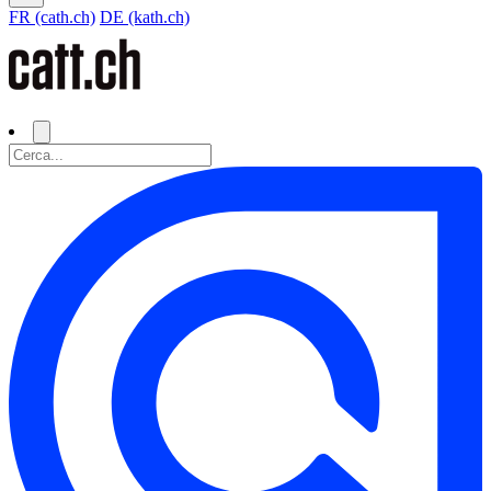
FR (cath.ch)
DE (kath.ch)