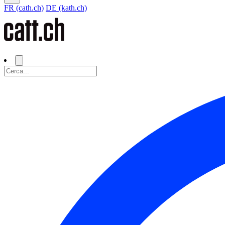
FR (cath.ch)
DE (kath.ch)