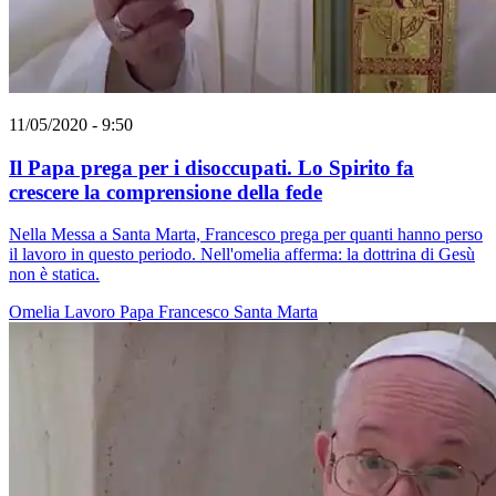
11/05/2020 - 9:50
Il Papa prega per i disoccupati. Lo Spirito fa
crescere la comprensione della fede
Nella Messa a Santa Marta, Francesco prega per quanti hanno perso
il lavoro in questo periodo. Nell'omelia afferma: la dottrina di Gesù
non è statica.
Omelia
Lavoro
Papa Francesco
Santa Marta