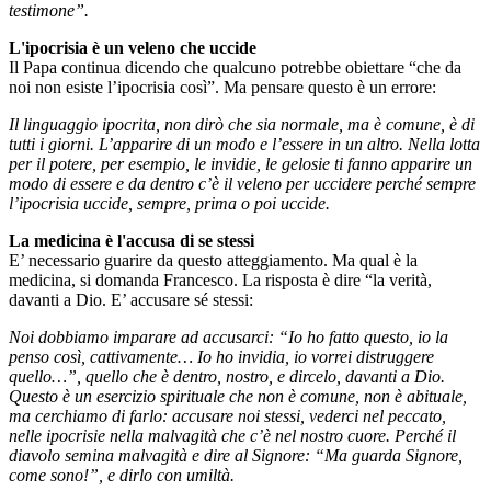
testimone”.
L'ipocrisia è un veleno che uccide
Il Papa continua dicendo che qualcuno potrebbe obiettare “che da
noi non esiste l’ipocrisia così”. Ma pensare questo è un errore:
Il linguaggio ipocrita, non dirò che sia normale, ma è comune, è di
tutti i giorni. L’apparire di un modo e l’essere in un altro. Nella lotta
per il potere, per esempio, le invidie, le gelosie ti fanno apparire un
modo di essere e da dentro c’è il veleno per uccidere perché sempre
l’ipocrisia uccide, sempre, prima o poi uccide.
La medicina è l'accusa di se stessi
E’ necessario guarire da questo atteggiamento. Ma qual è la
medicina, si domanda Francesco. La risposta è dire “la verità,
davanti a Dio. E’ accusare sé stessi:
Noi dobbiamo imparare ad accusarci: “Io ho fatto questo, io la
penso così, cattivamente… Io ho invidia, io vorrei distruggere
quello…”, quello che è dentro, nostro, e dircelo, davanti a Dio.
Questo è un esercizio spirituale che non è comune, non è abituale,
ma cerchiamo di farlo: accusare noi stessi, vederci nel peccato,
nelle ipocrisie nella malvagità che c’è nel nostro cuore. Perché il
diavolo semina malvagità e dire al Signore: “Ma guarda Signore,
come sono!”, e dirlo con umiltà.