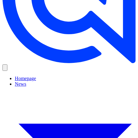
Homepage
News