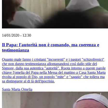
14/01/2020 - 12:30
Il Papa: l'autorità non è comando, ma coerenza e
testimonianza
Quanto male fanno i cristiani "incoerenti" e i pastori "schizofrenici"
che non danno testimonianza allontanandosi così dallo stile del
Signore, dalla sua autentica "autorità". Ruota intorno a queste parole
chiave l'omelia del Papa nella Messa del mattino a Casa Santa Marta
rivolta al popolo di Dio, un popolo "mite" e "saggio" che tollera ma
sa distinguere al di là dell'ipocrisia.
Santa Marta
Omelia