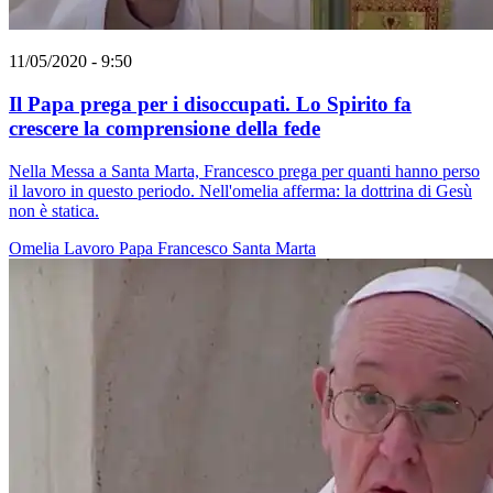
11/05/2020 - 9:50
Il Papa prega per i disoccupati. Lo Spirito fa
crescere la comprensione della fede
Nella Messa a Santa Marta, Francesco prega per quanti hanno perso
il lavoro in questo periodo. Nell'omelia afferma: la dottrina di Gesù
non è statica.
Omelia
Lavoro
Papa Francesco
Santa Marta