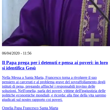
06/04/2020 - 11:56
Il Papa prega per i detenuti e pensa ai poveri: in loro
si identifica Gesù
Nella Messa a Santa Marta, Francesco torna a rivolgere il suo
pensiero ai carcerati e al problema grave del sovraffollamento degli
istituti di pena, pregando affinché i responsabili trovino delle
soluzioni. Nell'omelia, parla dei poveri, vittime dell'ingiustizia delle
politiche economiche mondiali, e ricorda: alla fine della vita saremo
giudicati sul nostro rapporto coi poveri.
Omelia
Papa Francesco
Santa Marta