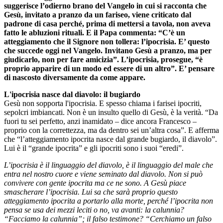
suggerisce l’odierno brano del Vangelo in cui si racconta che
Gesù, invitato a pranzo da un fariseo, viene criticato dal
padrone di casa perché, prima di mettersi a tavola, non aveva
fatto le abluzioni rituali. E il Papa commenta: “C’è un
atteggiamento che il Signore non tollera: l’ipocrisia. E’ questo
che succede oggi nel Vangelo. Invitano Gesù a pranzo, ma per
giudicarlo, non per fare amicizia”. L’ipocrisia, prosegue, “è
proprio apparire di un modo ed essere di un altro”. E’ pensare
di nascosto diversamente da come appare.
L'ipocrisia nasce dal diavolo: il bugiardo
Gesù non sopporta l'ipocrisia. E spesso chiama i farisei ipocriti,
sepolcri imbiancati. Non è un insulto quello di Gesù, è la verità. “Da
fuori tu sei perfetto, anzi inamidato – dice ancora Francesco –
proprio con la correttezza, ma da dentro sei un’altra cosa”. E afferma
che “l’atteggiamento ipocrita nasce dal grande bugiardo, il diavolo”.
Lui è il “grande ipocrita” e gli ipocriti sono i suoi “eredi”.
L’ipocrisia è il linguaggio del diavolo, è il linguaggio del male che
entra nel nostro cuore e viene seminato dal diavolo. Non si può
convivere con gente ipocrita ma ce ne sono. A Gesù piace
smascherare l’ipocrisia. Lui sa che sarà proprio questo
atteggiamento ipocrita a portarlo alla morte, perché l’ipocrita non
pensa se usa dei mezzi leciti o no, va avanti: la calunnia?
“Facciamo la calunnia”; il falso testimone? “Cerchiamo un falso