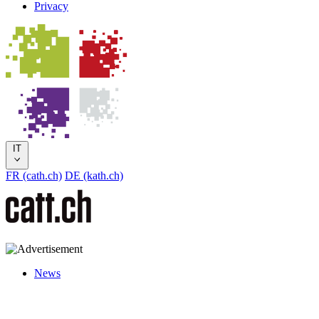
Privacy
IT
FR (cath.ch)
DE (kath.ch)
News