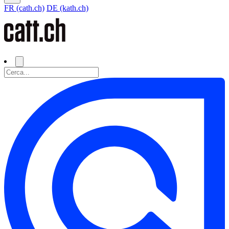
FR (cath.ch)
DE (kath.ch)