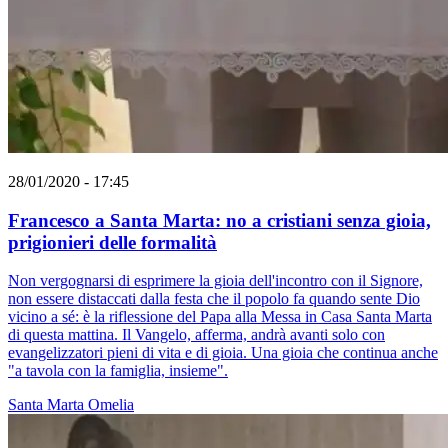
28/01/2020 - 17:45
Francesco a Santa Marta: no a cristiani senza gioia,
prigionieri delle formalità
Non vergognarsi di esprimere la gioia dell'incontro con il Signore,
non essere distaccati dalla festa che il popolo fa quando sente Dio
vicino a sé: è la riflessione del Papa alla Messa in Casa Santa Marta
di questa mattina. Il Vangelo, afferma, andrà avanti solo con
evangelizzatori pieni di vita e di gioia. Una gioia che continua anche
"a tavola con la famiglia, insieme".
Santa Marta
Omelia