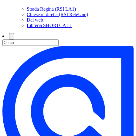
Strada Regina (RSI LA1)
Chiese in diretta (RSI ReteUno)
Dal web
Libreria SHORTCATT