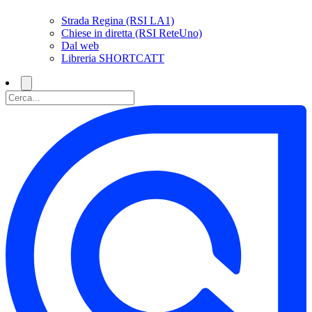
Strada Regina (RSI LA1)
Chiese in diretta (RSI ReteUno)
Dal web
Libreria SHORTCATT