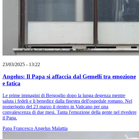
23/03/2025 - 13:22
Angelus: Il Papa si affaccia dal Gemelli tra emozione
e fatica
Le prime immagini di Bergoglio dopo la lunga degenza mentre
saluta i fedeli e li benedice dalla finestra dell'ospedale romano. Nel
pomeriggio del 23 marzo il rientro in Vaticano per una
convalescenza di due mesi. Tanta l'emozione della gente nel rivedere
il Papa.
Papa Francesco
Angelus
Malattia