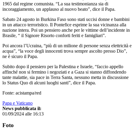
1965 dal regime comunista. “La sua testimonianza sia di
incoraggiamento, un applauso al nuovo beato", dice il Papa.
Sabato 24 agosto in Burkina Faso sono stati uccisi donne e bambini
in un attacco terroristico. Il Pontefice esprime la sua vicinanza alla
nazione intera. Poi un pensiero anche per le vittime dell’incidente in
Brasile, “ il Signore Risorto conforti feriti e famigliari”.
Poi ancora l’Ucraina, “più di un milione di persone senza elettricità e
acqua”, “la voce degli innocenti trova sempre ascolto presso Dio”,
ne è sicuro il Papa.
Subito dopo il pensiero per la Palestina e Israele, “faccio appello
affinché non si fermino i negoziati e a Gaza si stanno diffondendo
tante malattie, sia pace in Terra Santa, nessuno metta in discussione
lo Status Quo di alcuni luoghi santi”, dice il Papa.
Fonte: acistampa/red
Papa e Vaticano
News pubblicata il:
01/09/2024 alle 16:13
Foto