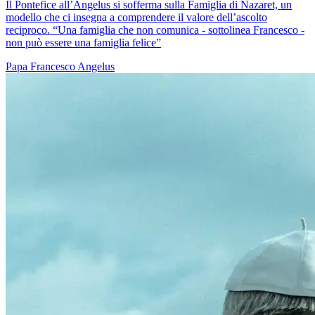
Il Pontefice all’Angelus si sofferma sulla Famiglia di Nazaret, un
modello che ci insegna a comprendere il valore dell’ascolto
reciproco. “Una famiglia che non comunica - sottolinea Francesco -
non può essere una famiglia felice”
Papa Francesco
Angelus