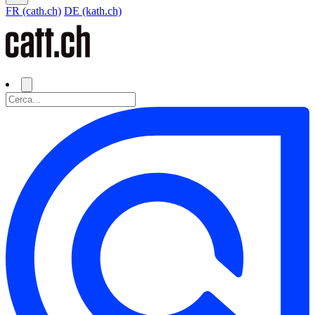
FR (cath.ch)
DE (kath.ch)