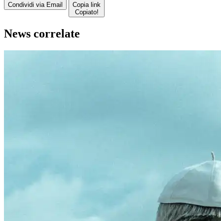
Condividi via Email
Copia link
Copiato!
News correlate