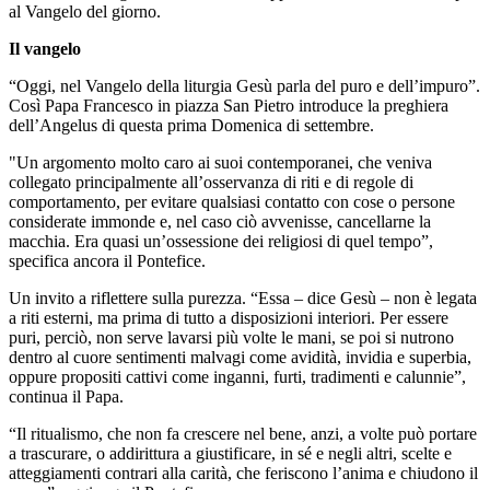
al Vangelo del giorno.
Il vangelo
“Oggi, nel Vangelo della liturgia Gesù parla del puro e dell’impuro”.
Così Papa Francesco in piazza San Pietro introduce la preghiera
dell’Angelus di questa prima Domenica di settembre.
"Un argomento molto caro ai suoi contemporanei, che veniva
collegato principalmente all’osservanza di riti e di regole di
comportamento, per evitare qualsiasi contatto con cose o persone
considerate immonde e, nel caso ciò avvenisse, cancellarne la
macchia. Era quasi un’ossessione dei religiosi di quel tempo”,
specifica ancora il Pontefice.
Un invito a riflettere sulla purezza. “Essa – dice Gesù – non è legata
a riti esterni, ma prima di tutto a disposizioni interiori. Per essere
puri, perciò, non serve lavarsi più volte le mani, se poi si nutrono
dentro al cuore sentimenti malvagi come avidità, invidia e superbia,
oppure propositi cattivi come inganni, furti, tradimenti e calunnie”,
continua il Papa.
“Il ritualismo, che non fa crescere nel bene, anzi, a volte può portare
a trascurare, o addirittura a giustificare, in sé e negli altri, scelte e
atteggiamenti contrari alla carità, che feriscono l’anima e chiudono il