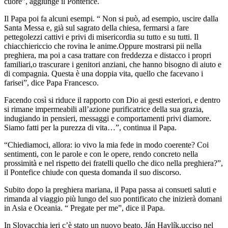
cuore”, aggiunge il Pontefice.
Il Papa poi fa alcuni esempi. “ Non si può, ad esempio, uscire dalla
Santa Messa e, già sul sagrato della chiesa, fermarsi a fare
pettegolezzi cattivi e privi di misericordia su tutto e su tutti. Il
chiacchiericcio che rovina le anime.Oppure mostrarsi pii nella
preghiera, ma poi a casa trattare con freddezza e distacco i propri
familiari,o trascurare i genitori anziani, che hanno bisogno di aiuto e
di compagnia. Questa è una doppia vita, quello che facevano i
farisei”, dice Papa Francesco.
Facendo così si riduce il rapporto con Dio ai gesti esteriori, e dentro
si rimane impermeabili all’azione purificatrice della sua grazia,
indugiando in pensieri, messaggi e comportamenti privi diamore.
Siamo fatti per la purezza di vita…”, continua il Papa.
“Chiediamoci, allora: io vivo la mia fede in modo coerente? Coi
sentimenti, con le parole e con le opere, rendo concreto nella
prossimità e nel rispetto dei fratelli quello che dico nella preghiera?”,
il Pontefice chiude con questa domanda il suo discorso.
Subito dopo la preghiera mariana, il Papa passa ai consueti saluti e
rimanda al viaggio più lungo del suo pontificato che inizierà domani
in Asia e Oceania. “ Pregate per me”, dice il Papa.
In Slovacchia ieri c’è stato un nuovo beato, Ján Havlík,ucciso nel