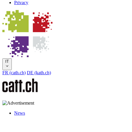
Privacy
IT
FR (cath.ch)
DE (kath.ch)
News