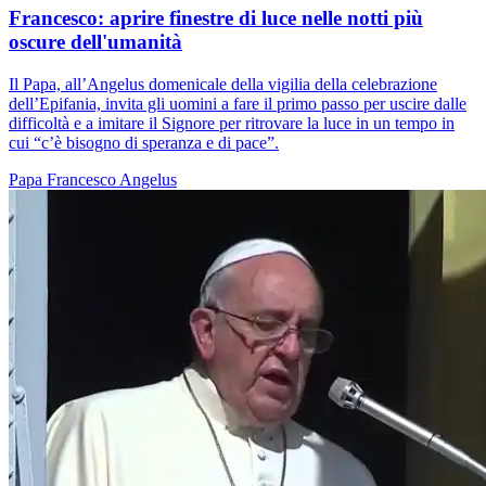
Francesco: aprire finestre di luce nelle notti più
oscure dell'umanità
Il Papa, all’Angelus domenicale della vigilia della celebrazione
dell’Epifania, invita gli uomini a fare il primo passo per uscire dalle
difficoltà e a imitare il Signore per ritrovare la luce in un tempo in
cui “c’è bisogno di speranza e di pace”.
Papa Francesco
Angelus