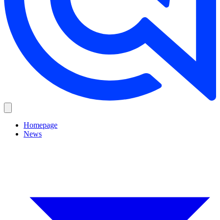
Homepage
News