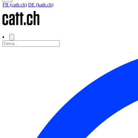
FR (cath.ch)
DE (kath.ch)