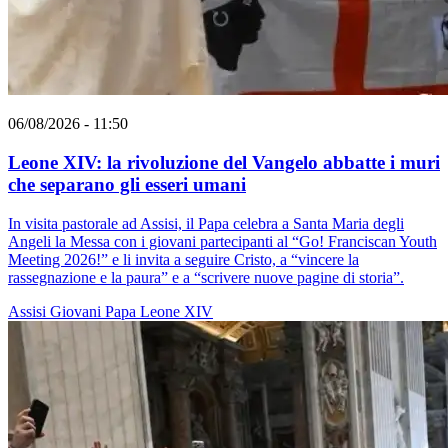
06/08/2026 - 11:50
Leone XIV: la rivoluzione del Vangelo abbatte i muri
che separano gli esseri umani
In visita pastorale ad Assisi, il Papa celebra a Santa Maria degli
Angeli la Messa con i giovani partecipanti al “Go! Franciscan Youth
Meeting 2026!” e li invita a seguire Cristo, a “vincere la
rassegnazione e la paura” e a “scrivere nuove pagine di storia”.
Assisi
Giovani
Papa Leone XIV