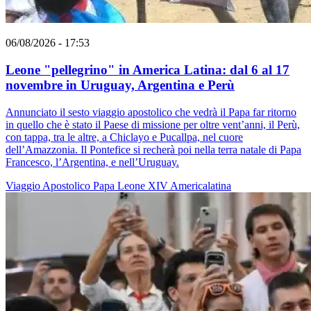
06/08/2026 - 17:53
Leone "pellegrino" in America Latina: dal 6 al 17
novembre in Uruguay, Argentina e Perù
Annunciato il sesto viaggio apostolico che vedrà il Papa far ritorno
in quello che è stato il Paese di missione per oltre vent’anni, il Perù,
con tappa, tra le altre, a Chiclayo e Pucallpa, nel cuore
dell’Amazzonia. Il Pontefice si recherà poi nella terra natale di Papa
Francesco, l’Argentina, e nell’Uruguay.
Viaggio Apostolico
Papa Leone XIV
Americalatina