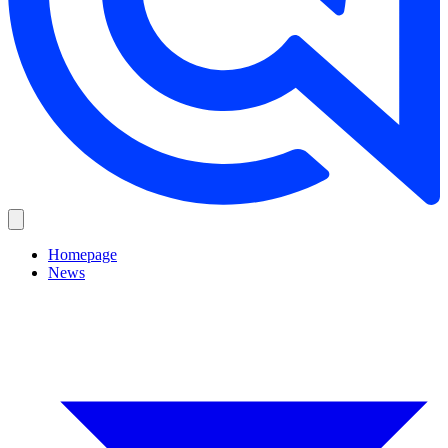
Homepage
News