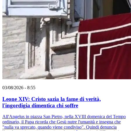
03/08/2026 - 8:55
Leone XIV: Cristo sazia la fame di verità,
l'ingordigia dimentica chi soffre
All'Angelus in piazza San Pietro, nella XVIII domenica del Tempo
ordinario, il Papa ricorda che Gesù nutre l'umanità e insegna che
"nulla va sprecato, quando viene condiviso". Quindi denuncia