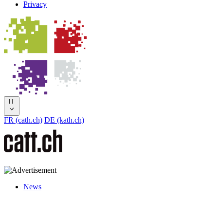
Privacy
IT
FR (cath.ch)
DE (kath.ch)
News