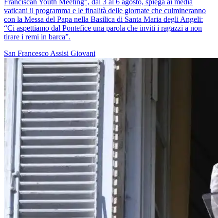
Franciscan Youth Meeting”, dal 3 al 6 agosto, spiega ai media
vaticani il programma e le finalità delle giornate che culmineranno
con la Messa del Papa nella Basilica di Santa Maria degli Angeli:
“Ci aspettiamo dal Pontefice una parola che inviti i ragazzi a non
tirare i remi in barca”.
San Francesco
Assisi
Giovani