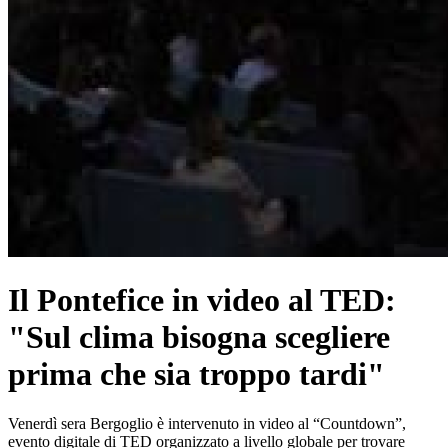
Il Pontefice in video al TED:
"Sul clima bisogna scegliere
prima che sia troppo tardi"
Venerdì sera Bergoglio è intervenuto in video al “Countdown”,
evento digitale di TED organizzato a livello globale per trovare