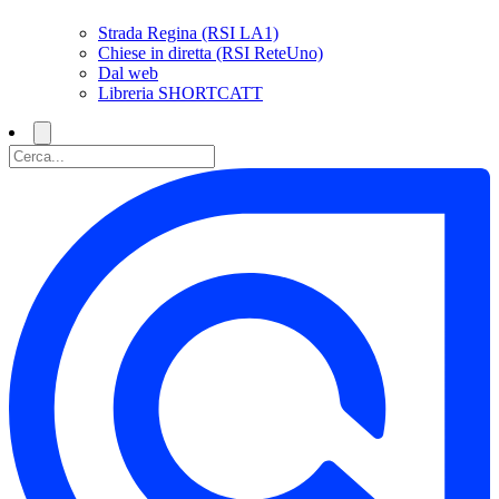
Strada Regina (RSI LA1)
Chiese in diretta (RSI ReteUno)
Dal web
Libreria SHORTCATT