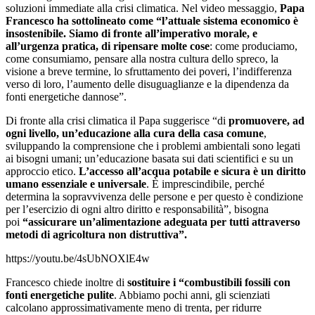
soluzioni immediate alla crisi climatica. Nel video messaggio,
Papa
Francesco ha sottolineato come “l’attuale sistema economico è
insostenibile. Siamo di fronte all’imperativo morale, e
all’urgenza pratica, di ripensare molte cose
: come produciamo,
come consumiamo, pensare alla nostra cultura dello spreco, la
visione a breve termine, lo sfruttamento dei poveri, l’indifferenza
verso di loro, l’aumento delle disuguaglianze e la dipendenza da
fonti energetiche dannose”.
Di fronte alla crisi climatica il Papa suggerisce “di
promuovere, ad
ogni livello, un’educazione alla cura della casa comune
,
sviluppando la comprensione che i problemi ambientali sono legati
ai bisogni umani; un’educazione basata sui dati scientifici e su un
approccio etico.
L’accesso all’acqua potabile e sicura è un diritto
umano essenziale e universale
. È imprescindibile, perché
determina la sopravvivenza delle persone e per questo è condizione
per l’esercizio di ogni altro diritto e responsabilità”, bisogna
poi
“assicurare un’alimentazione adeguata per tutti attraverso
metodi di agricoltura non distruttiva”.
https://youtu.be/4sUbNOXlE4w
Francesco chiede inoltre di
sostituire i “combustibili fossili con
fonti energetiche pulite
. Abbiamo pochi anni, gli scienziati
calcolano approssimativamente meno di trenta, per ridurre