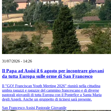
31/07/2026 - 14:26
Il Papa ad Assisi il 6 agosto per incontrare giovani
da tutta Europa sulle orme di San Francesco
Il "GO! Franciscan Youth Meeting 2026" riunirà nella cittadina
umbra ragazzi e ragazze del cammino francescano e di diverse
pastorali giovanili di tutta Europa con il Pontefice a Santa Maria
degli Angeli. Anche un gruppetto di ticinesi sarà presente.
San Francesco
Assisi
Pastorale Giovanile