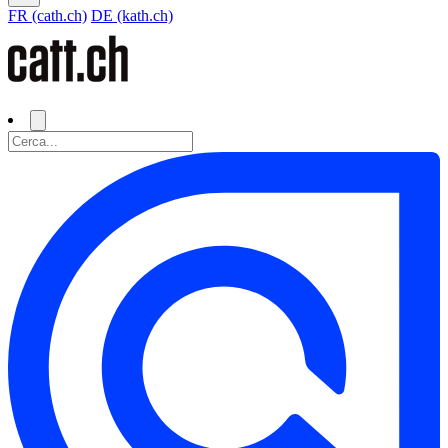
FR (cath.ch)
DE (kath.ch)