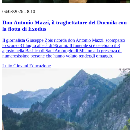
04/08/2026 - 8:10
Don Antonio Mazzi, il traghettatore del Duemila con
la flotta di Exodus
Il giornalista Giuseppe Zois ricorda don Antonio Mazzi, scomparso
lo scorso 31 luglio all'età di 96 anni. Il funerale si è celebrato il 3
agosto nella Basilica di Sant'Ambrogio di Milano alla presenza di
numerosissime persone che hanno voluto rendergli omaggio.
Lutto
Giovani
Educazione