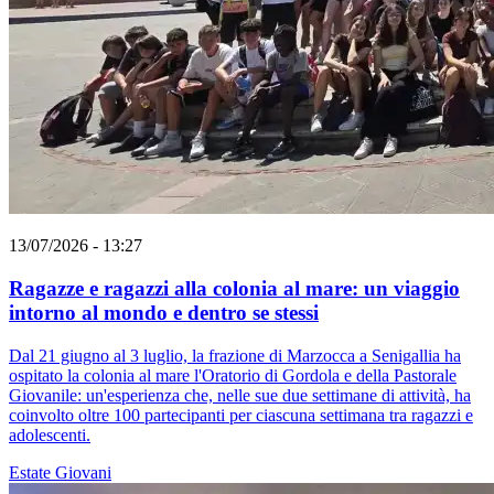
13/07/2026 - 13:27
Ragazze e ragazzi alla colonia al mare: un viaggio
intorno al mondo e dentro se stessi
Dal 21 giugno al 3 luglio, la frazione di Marzocca a Senigallia ha
ospitato la colonia al mare l'Oratorio di Gordola e della Pastorale
Giovanile: un'esperienza che, nelle sue due settimane di attività, ha
coinvolto oltre 100 partecipanti per ciascuna settimana tra ragazzi e
adolescenti.
Estate
Giovani