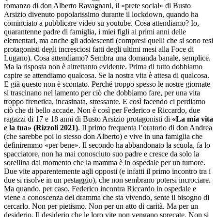
romanzo di don Alberto Ravagnani, il «prete social» di Busto
Arsizio divenuto popolarissimo durante il lockdown, quando ha
cominciato a pubblicare video su youtube. Cosa attendiamo? Io,
quarantenne padre di famiglia, i miei figli ai primi anni delle
elementari, ma anche gli adolescenti (compresi quelli che si sono resi
protagonisti degli incresciosi fatti degli ultimi mesi alla Foce di
Lugano). Cosa attendiamo? Sembra una domanda banale, semplice.
Ma la risposta non è altrettanto evidente. Prima di tutto dobbiamo
capire se attendiamo qualcosa. Se la nostra vita è attesa di qualcosa.
E già questo non è scontato. Perché troppo spesso le nostre giornate
si trascinano nel lamento per ciò che dobbiamo fare, per una vita
troppo frenetica, incasinata, stressante. E così facendo ci perdiamo
ciò che di bello accade. Non è così per Federico e Riccardo, due
ragazzi di 17 e 18 anni di Busto Arsizio protagonisti di
«La mia vita
e la tua» (Rizzoli 2021)
. Il primo frequenta l’oratorio di don Andrea
(che sarebbe poi lo stesso don Alberto) e vive in una famiglia che
definiremmo «per bene». Il secondo ha abbandonato la scuola, fa lo
spacciatore, non ha mai conosciuto suo padre e cresce da solo la
sorellina dal momento che la mamma è in ospedale per un tumore.
Due vite apparentemente agli opposti (e infatti il primo incontro tra i
due si risolve in un pestaggio), che non sembrano potersi incrociare.
Ma quando, per caso, Federico incontra Riccardo in ospedale e
viene a conoscenza del dramma che sta vivendo, sente il bisogno di
cercarlo. Non per pietismo. Non per un atto di carità. Ma per un
desiderio. Il desiderio che le loro vite non vengano sprecate. Non si