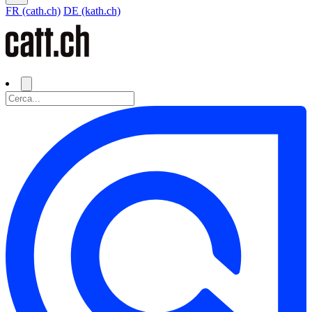
FR (cath.ch)
DE (kath.ch)