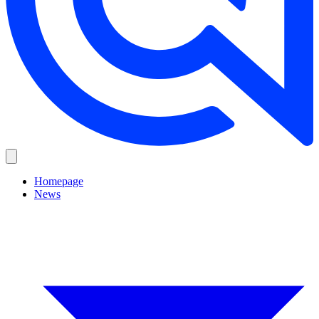
Homepage
News