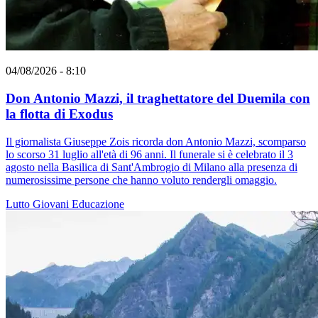
04/08/2026 - 8:10
Don Antonio Mazzi, il traghettatore del Duemila con
la flotta di Exodus
Il giornalista Giuseppe Zois ricorda don Antonio Mazzi, scomparso
lo scorso 31 luglio all'età di 96 anni. Il funerale si è celebrato il 3
agosto nella Basilica di Sant'Ambrogio di Milano alla presenza di
numerosissime persone che hanno voluto rendergli omaggio.
Lutto
Giovani
Educazione