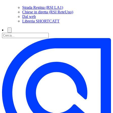
Strada Regina (RSI LA1)
Chiese in diretta (RSI ReteUno)
Dal web
Libreria SHORTCATT