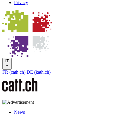
Privacy
IT
FR (cath.ch)
DE (kath.ch)
News