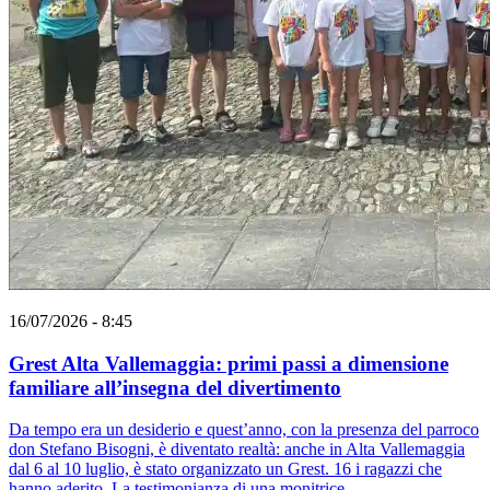
16/07/2026 - 8:45
Grest Alta Vallemaggia: primi passi a dimensione
familiare all’insegna del divertimento
Da tempo era un desiderio e quest’anno, con la presenza del parroco
don Stefano Bisogni, è diventato realtà: anche in Alta Vallemaggia
dal 6 al 10 luglio, è stato organizzato un Grest. 16 i ragazzi che
hanno aderito. La testimonianza di una monitrice.