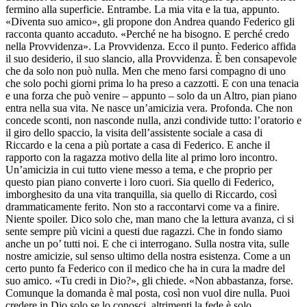
fermino alla superficie. Entrambe. La mia vita e la tua, appunto.
«Diventa suo amico», gli propone don Andrea quando Federico gli
racconta quanto accaduto. «Perché ne ha bisogno. E perché credo
nella Provvidenza». La Provvidenza. Ecco il punto. Federico affida
il suo desiderio, il suo slancio, alla Provvidenza. È ben consapevole
che da solo non può nulla. Men che meno farsi compagno di uno
che solo pochi giorni prima lo ha preso a cazzotti. E con una tenacia
e una forza che può venire – appunto – solo da un Altro, pian piano
entra nella sua vita. Ne nasce un’amicizia vera. Profonda. Che non
concede sconti, non nasconde nulla, anzi condivide tutto: l’oratorio e
il giro dello spaccio, la visita dell’assistente sociale a casa di
Riccardo e la cena a più portate a casa di Federico. E anche il
rapporto con la ragazza motivo della lite al primo loro incontro.
Un’amicizia in cui tutto viene messo a tema, e che proprio per
questo pian piano converte i loro cuori. Sia quello di Federico,
imborghesito da una vita tranquilla, sia quello di Riccardo, così
drammaticamente ferito. Non sto a raccontarvi come va a finire.
Niente spoiler. Dico solo che, man mano che la lettura avanza, ci si
sente sempre più vicini a questi due ragazzi. Che in fondo siamo
anche un po’ tutti noi. E che ci interrogano. Sulla nostra vita, sulle
nostre amicizie, sul senso ultimo della nostra esistenza. Come a un
certo punto fa Federico con il medico che ha in cura la madre del
suo amico. «Tu credi in Dio?», gli chiede. «Non abbastanza, forse.
Comunque la domanda è mal posta, così non vuol dire nulla. Puoi
credere in Dio solo se lo conosci, altrimenti la fede è solo