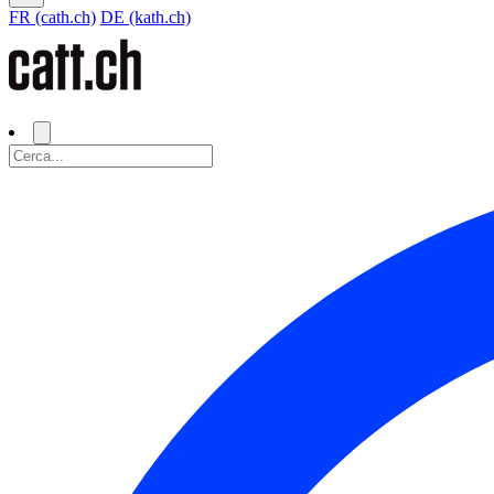
FR (cath.ch)
DE (kath.ch)