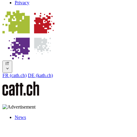
Privacy
IT
FR (cath.ch)
DE (kath.ch)
News