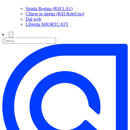
Strada Regina (RSI LA1)
Chiese in diretta (RSI ReteUno)
Dal web
Libreria SHORTCATT