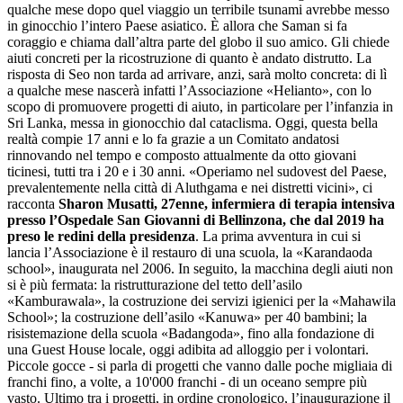
qualche mese dopo quel viaggio un terribile tsunami avrebbe messo
in ginocchio l’intero Paese asiatico. È allora che Saman si fa
coraggio e chiama dall’altra parte del globo il suo amico. Gli chiede
aiuti concreti per la ricostruzione di quanto è andato distrutto. La
risposta di Seo non tarda ad arrivare, anzi, sarà molto concreta: di lì
a qualche mese nascerà infatti l’Associazione «Helianto», con lo
scopo di promuovere progetti di aiuto, in particolare per l’infanzia in
Sri Lanka, messa in gionocchio dal cataclisma. Oggi, questa bella
realtà compie 17 anni e lo fa grazie a un Comitato andatosi
rinnovando nel tempo e composto attualmente da otto giovani
ticinesi, tutti tra i 20 e i 30 anni. «Operiamo nel sudovest del Paese,
prevalentemente nella città di Aluthgama e nei distretti vicini», ci
racconta
Sharon Musatti, 27enne, infermiera di terapia intensiva
presso l’Ospedale San Giovanni di Bellinzona, che dal 2019 ha
preso le redini della presidenza
. La prima avventura in cui si
lancia l’Associazione è il restauro di una scuola, la «Karandaoda
school», inaugurata nel 2006. In seguito, la macchina degli aiuti non
si è più fermata: la ristrutturazione del tetto dell’asilo
«Kamburawala», la costruzione dei servizi igienici per la «Mahawila
School»; la costruzione dell’asilo «Kanuwa» per 40 bambini; la
risistemazione della scuola «Badangoda», fino alla fondazione di
una Guest House locale, oggi adibita ad alloggio per i volontari.
Piccole gocce - si parla di progetti che vanno dalle poche migliaia di
franchi fino, a volte, a 10'000 franchi - di un oceano sempre più
vasto. Ultimo tra i progetti, in ordine cronologico, l’inaugurazione il