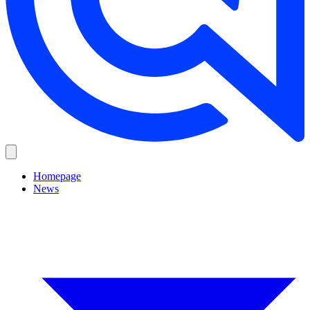
Homepage
News