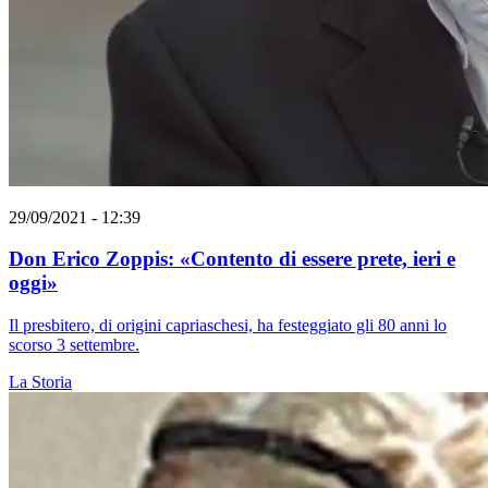
29/09/2021 - 12:39
Don Erico Zoppis: «Contento di essere prete, ieri e
oggi»
Il presbitero, di origini capriaschesi, ha festeggiato gli 80 anni lo
scorso 3 settembre.
La Storia