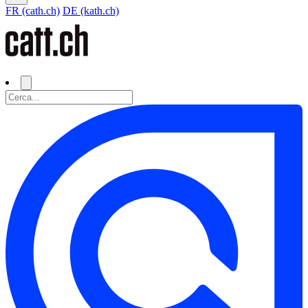
FR (cath.ch)
DE (kath.ch)