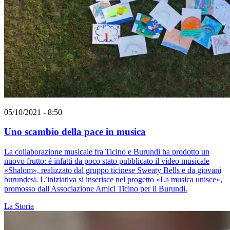
05/10/2021 - 8:50
Uno scambio della pace in musica
La collaborazione musicale fra Ticino e Burundi ha prodotto un
nuovo frutto: è infatti da poco stato pubblicato il video musicale
«Shalom», realizzato dal gruppo ticinese Sweaty Bells e da giovani
burundesi. L’iniziativa si inserisce nel progetto «La musica unisce»,
promosso dall'Associazione Amici Ticino per il Burundi.
La Storia