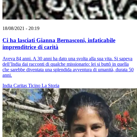
18/08/2021 - 20:19
Ci ha lasciati Gianna Bernasconi, infaticabile
imprenditrice di carità
Aveva 84 anni. A 30 anni ha dato una svolta alla sua vita. Si sapeva
dell’India dai racconti di qualche missionario: lei si buttò in quella
che sarebbe diventata una splendida avventura di umanità, durata 50
anni.
India
Caritas Ticino
La Storia