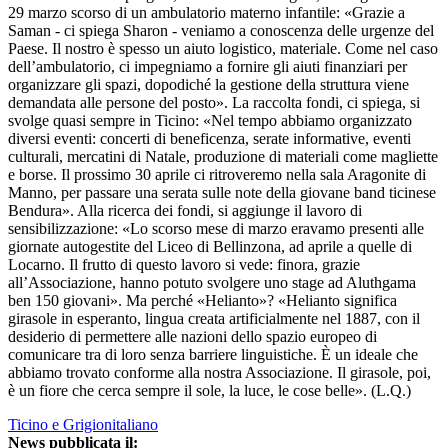
29 marzo scorso di un ambulatorio materno infantile: «Grazie a
Saman - ci spiega Sharon - veniamo a conoscenza delle urgenze del
Paese. Il nostro è spesso un aiuto logistico, materiale. Come nel caso
dell’ambulatorio, ci impegniamo a fornire gli aiuti finanziari per
organizzare gli spazi, dopodiché la gestione della struttura viene
demandata alle persone del posto». La raccolta fondi, ci spiega, si
svolge quasi sempre in Ticino: «Nel tempo abbiamo organizzato
diversi eventi: concerti di beneficenza, serate informative, eventi
culturali, mercatini di Natale, produzione di materiali come magliette
e borse. Il prossimo 30 aprile ci ritroveremo nella sala Aragonite di
Manno, per passare una serata sulle note della giovane band ticinese
Bendura». Alla ricerca dei fondi, si aggiunge il lavoro di
sensibilizzazione: «Lo scorso mese di marzo eravamo presenti alle
giornate autogestite del Liceo di Bellinzona, ad aprile a quelle di
Locarno. Il frutto di questo lavoro si vede: finora, grazie
all’Associazione, hanno potuto svolgere uno stage ad Aluthgama
ben 150 giovani». Ma perché «Helianto»? «Helianto significa
girasole in esperanto, lingua creata artificialmente nel 1887, con il
desiderio di permettere alle nazioni dello spazio europeo di
comunicare tra di loro senza barriere linguistiche. È un ideale che
abbiamo trovato conforme alla nostra Associazione. Il girasole, poi,
è un fiore che cerca sempre il sole, la luce, le cose belle». (L.Q.)
Ticino e Grigionitaliano
News pubblicata il: