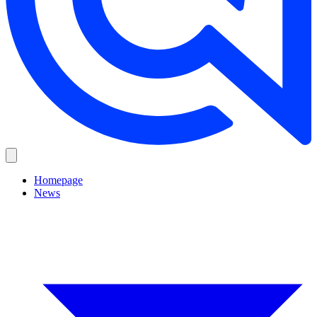
Homepage
News