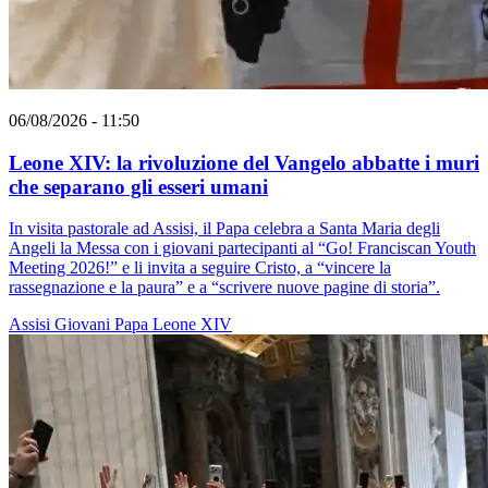
06/08/2026 - 11:50
Leone XIV: la rivoluzione del Vangelo abbatte i muri
che separano gli esseri umani
In visita pastorale ad Assisi, il Papa celebra a Santa Maria degli
Angeli la Messa con i giovani partecipanti al “Go! Franciscan Youth
Meeting 2026!” e li invita a seguire Cristo, a “vincere la
rassegnazione e la paura” e a “scrivere nuove pagine di storia”.
Assisi
Giovani
Papa Leone XIV