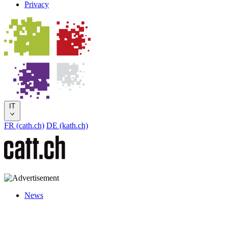
Privacy
IT
FR (cath.ch)
DE (kath.ch)
News