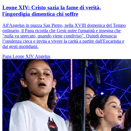
Leone XIV: Cristo sazia la fame di verità,
l'ingordigia dimentica chi soffre
All'Angelus in piazza San Pietro, nella XVIII domenica del Tempo
ordinario, il Papa ricorda che Gesù nutre l'umanità e insegna che
"nulla va sprecato, quando viene condiviso". Quindi denuncia
l’opulenza cieca e invita a vivere la carità a partire dall'Eucaristia e
dai gesti quotidiani.
Papa Leone XIV
Angelus