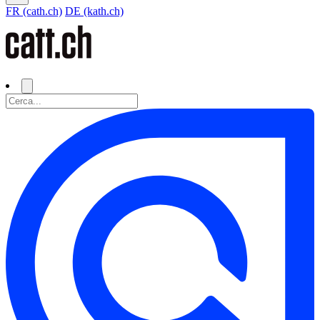
FR (cath.ch)
DE (kath.ch)