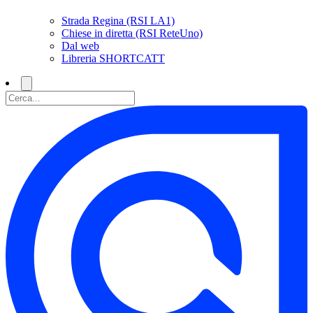
Strada Regina (RSI LA1)
Chiese in diretta (RSI ReteUno)
Dal web
Libreria SHORTCATT