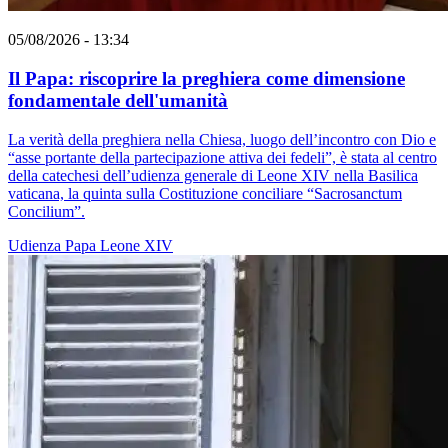
05/08/2026 - 13:34
Il Papa: riscoprire la preghiera come dimensione
fondamentale dell'umanità
La verità della preghiera nella Chiesa, luogo dell’incontro con Dio e
“asse portante della partecipazione attiva dei fedeli”, è stata al centro
della catechesi dell’udienza generale di Leone XIV nella Basilica
vaticana, la quinta sulla Costituzione conciliare “Sacrosanctum
Concilium”.
Udienza
Papa Leone XIV