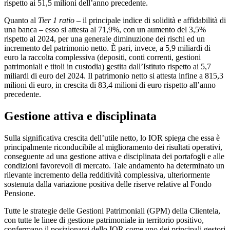
rispetto ai 51,5 milioni dell’anno precedente.
Quanto al
Tier 1 ratio
– il principale indice di solidità e affidabilità di
una banca – esso si attesta al 71,9%, con un aumento del 3,5%
rispetto al 2024, per una generale diminuzione dei rischi ed un
incremento del patrimonio netto. È pari, invece, a 5,9 miliardi di
euro la raccolta complessiva (depositi, conti correnti, gestioni
patrimoniali e titoli in custodia) gestita dall’Istituto rispetto ai 5,7
miliardi di euro del 2024. Il patrimonio netto si attesta infine a 815,3
milioni di euro, in crescita di 83,4 milioni di euro rispetto all’anno
precedente.
Gestione attiva e disciplinata
Sulla significativa crescita dell’utile netto, lo IOR spiega che essa è
principalmente riconducibile al miglioramento dei risultati operativi,
conseguente ad una gestione attiva e disciplinata dei portafogli e alle
condizioni favorevoli di mercato. Tale andamento ha determinato un
rilevante incremento della redditività complessiva, ulteriormente
sostenuta dalla variazione positiva delle riserve relative al Fondo
Pensione.
Tutte le strategie delle Gestioni Patrimoniali (GPM) della Clientela,
con tutte le linee di gestione patrimoniale in territorio positivo,
confermano il posizionarsi dello IOR come uno dei principali gestori