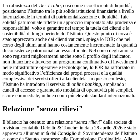
La robustezza del
Tier 1 ratio
, così come i coefficienti di liquidità,
posizionano l’Istituto tra le più solide istituzioni finanziarie a livello
internazionale in termini di patrimonializzazione e liquidità. Tale
solidità patrimoniale riflette un approccio improntato alla prudenza e
responsabilità, volto a garantire nel tempo la tutela dei clienti e la
sostenibilità di lungo periodo dell’Istituto. Questo punto di forza è
stato apprezzato anche dai clienti vaticani, spiega lo IOR; che nel
corso degli ultimi anni hanno costantemente incrementato la quantità
di consistenze patrimoniali ad esso affidate. Nel corso degli anni si
sono registrati miglioramenti anche sotto il profilo degli indicatori
non finanziari: attraverso un programma continuativo di investimenti
nelle infrastrutture operative e tecnologiche, lo IOR ha rafforzato in
modo significativo l’efficienza dei propri processi e la qualità
complessiva dei servizi offerti alla clientela. In questo contesto,
l’Istituto ha introdotto il servizio di
online banking
, ampliando i
canali di accesso e garantendo modalità di operatività più semplici,
sicure e immediate, in linea con i più elevati standard internazionali.
Relazione "senza rilievi"
Il bilancio ha ottenuto una relazione “
senza rilievi
” dalla società di
revisione contabile Deloitte & Touche; in data 28 aprile 2026 è stato
approvato all’unanimità dal Consiglio di Sovrintendenza dell’Istituto
e, come da Statuto, trasmesso alla Commissione Cardinalizia. Alla