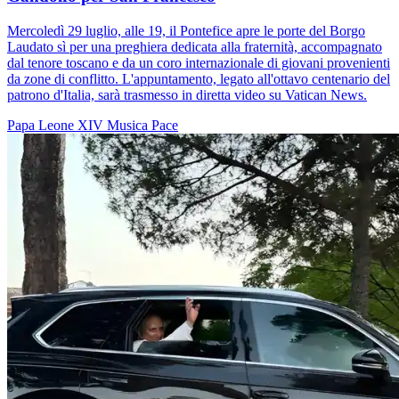
Mercoledì 29 luglio, alle 19, il Pontefice apre le porte del Borgo
Laudato sì per una preghiera dedicata alla fraternità, accompagnato
dal tenore toscano e da un coro internazionale di giovani provenienti
da zone di conflitto. L'appuntamento, legato all'ottavo centenario del
patrono d'Italia, sarà trasmesso in diretta video su Vatican News.
Papa Leone XIV
Musica
Pace