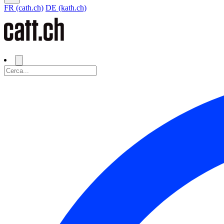
FR (cath.ch)
DE (kath.ch)