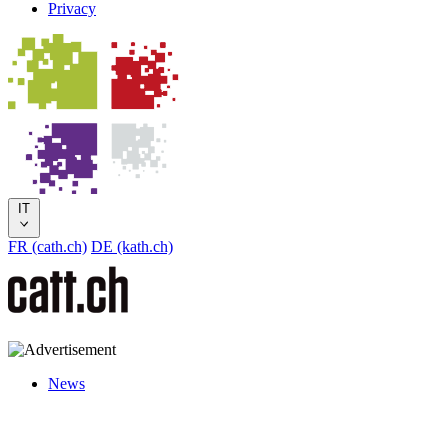
Privacy
IT
FR (cath.ch)
DE (kath.ch)
News