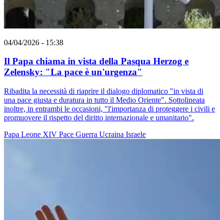
04/04/2026 - 15:38
Il Papa chiama in vista della Pasqua Herzog e
Zelensky: "La pace è un'urgenza"
Ribadita la necessità di riaprire il dialogo diplomatico "in vista di
una pace giusta e duratura in tutto il Medio Oriente". Sottolineata
inoltre, in entrambi le occasioni, "l'importanza di proteggere i civili e
promuovere il rispetto del diritto internazionale e umanitario".
Papa Leone XIV
Pace
Guerra
Ucraina
Israele