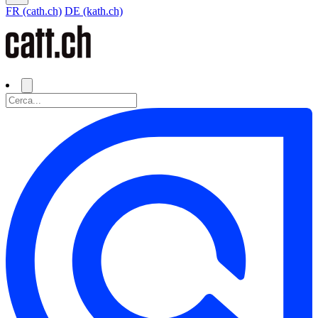
FR (cath.ch)
DE (kath.ch)