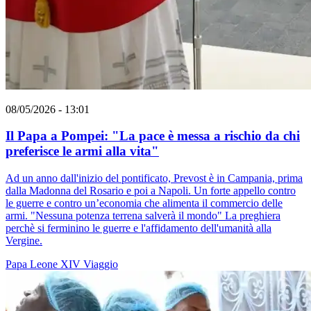
08/05/2026 - 13:01
Il Papa a Pompei: "La pace è messa a rischio da chi
preferisce le armi alla vita"
Ad un anno dall'inizio del pontificato, Prevost è in Campania, prima
dalla Madonna del Rosario e poi a Napoli. Un forte appello contro
le guerre e contro un’economia che alimenta il commercio delle
armi. "Nessuna potenza terrena salverà il mondo" La preghiera
perchè si ferminino le guerre e l'affidamento dell'umanità alla
Vergine.
Papa Leone XIV
Viaggio