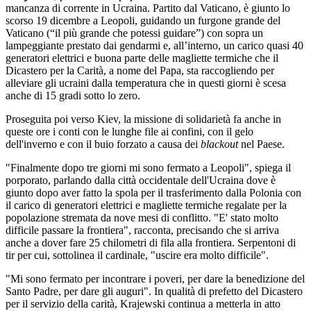
mancanza di corrente in Ucraina. Partito dal Vaticano, è giunto lo
scorso 19 dicembre a Leopoli, guidando un furgone grande del
Vaticano (“il più grande che potessi guidare”) con sopra un
lampeggiante prestato dai gendarmi e, all’interno, un carico quasi 40
generatori elettrici e buona parte delle magliette termiche che il
Dicastero per la Carità, a nome del Papa, sta raccogliendo per
alleviare gli ucraini dalla temperatura che in questi giorni è scesa
anche di 15 gradi sotto lo zero.
Proseguita poi verso Kiev, la missione di solidarietà fa anche in
queste ore i conti con le lunghe file ai confini, con il gelo
dell'inverno e con il buio forzato a causa dei
blackout
nel Paese.
"Finalmente dopo tre giorni mi sono fermato a Leopoli", spiega il
porporato, parlando dalla città occidentale dell'Ucraina dove è
giunto dopo aver fatto la spola per il trasferimento dalla Polonia con
il carico di generatori elettrici e magliette termiche regalate per la
popolazione stremata da nove mesi di conflitto. "E' stato molto
difficile passare la frontiera", racconta, precisando che si arriva
anche a dover fare 25 chilometri di fila alla frontiera. Serpentoni di
tir per cui, sottolinea il cardinale, "uscire era molto difficile".
"Mi sono fermato per incontrare i poveri, per dare la benedizione del
Santo Padre, per dare gli auguri". In qualità di prefetto del Dicastero
per il servizio della carità, Krajewski continua a metterla in atto