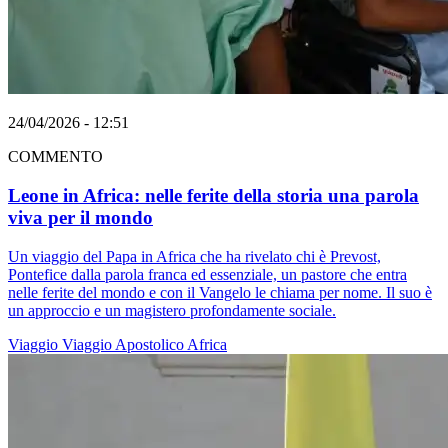
24/04/2026 - 12:51
COMMENTO
Leone in Africa: nelle ferite della storia una parola
viva per il mondo
Un viaggio del Papa in Africa che ha rivelato chi è Prevost,
Pontefice dalla parola franca ed essenziale, un pastore che entra
nelle ferite del mondo e con il Vangelo le chiama per nome. Il suo è
un approccio e un magistero profondamente sociale.
Viaggio
Viaggio Apostolico
Africa