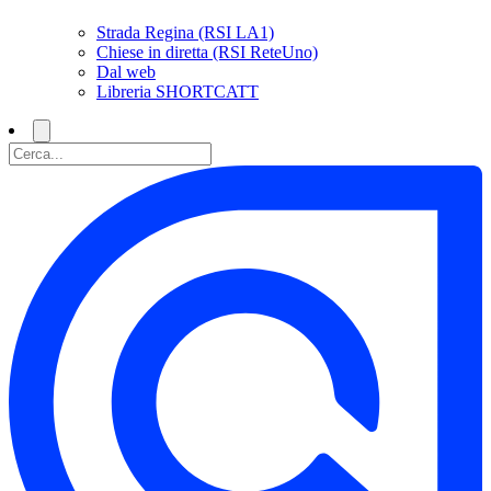
Strada Regina (RSI LA1)
Chiese in diretta (RSI ReteUno)
Dal web
Libreria SHORTCATT