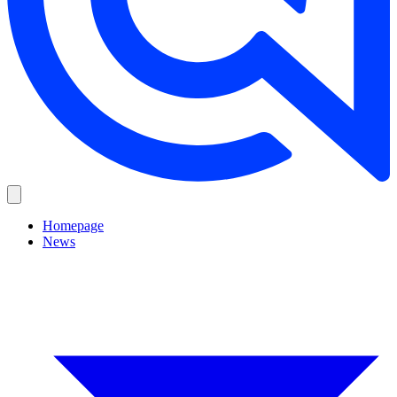
Homepage
News