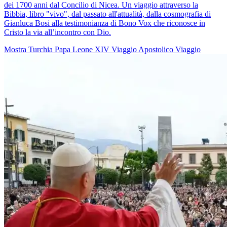
dei 1700 anni dal Concilio di Nicea. Un viaggio attraverso la
Bibbia, libro "vivo", dal passato all'attualità, dalla cosmografia di
Gianluca Bosi alla testimonianza di Bono Vox che riconosce in
Cristo la via all’incontro con Dio.
Mostra
Turchia
Papa Leone XIV
Viaggio Apostolico
Viaggio