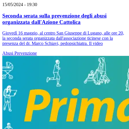
15/05/2024 - 19:30
Seconda serata sulla prevenzione degli abusi
organizzata dall'Azione Cattolica
Giovedì 16 maggio, al centro San Giuseppe di Lugano, alle ore 20,
la seconda serata organizzata dall'associazione ticinese con la
presenza del dr. Marco Schiavi, pedopsichiatra. Il video
Abusi
Prevenzione