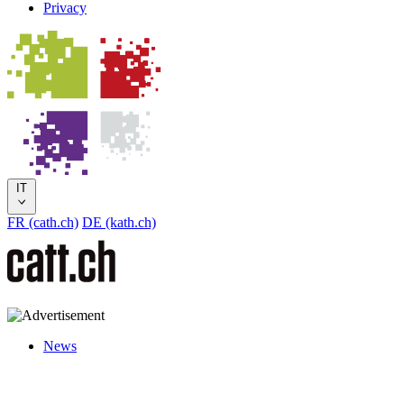
Privacy
IT
FR (cath.ch)
DE (kath.ch)
News