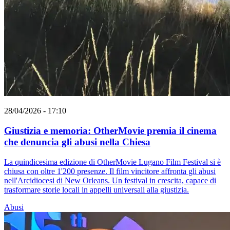
28/04/2026 - 17:10
Giustizia e memoria: OtherMovie premia il cinema
che denuncia gli abusi nella Chiesa
La quindicesima edizione di OtherMovie Lugano Film Festival si è
chiusa con oltre 1'200 presenze. Il film vincitore affronta gli abusi
nell'Arcidiocesi di New Orleans. Un festival in crescita, capace di
trasformare storie locali in appelli universali alla giustizia.
Abusi