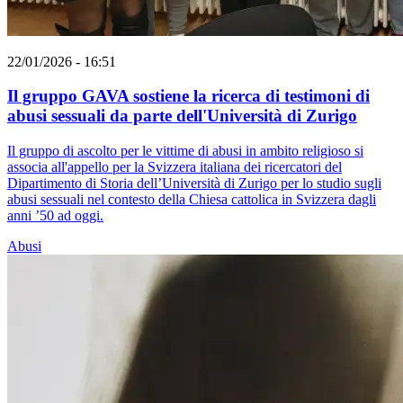
22/01/2026 - 16:51
Il gruppo GAVA sostiene la ricerca di testimoni di
abusi sessuali da parte dell'Università di Zurigo
Il gruppo di ascolto per le vittime di abusi in ambito religioso si
associa all'appello per la Svizzera italiana dei ricercatori del
Dipartimento di Storia dell’Università di Zurigo per lo studio sugli
abusi sessuali nel contesto della Chiesa cattolica in Svizzera dagli
anni ’50 ad oggi.
Abusi