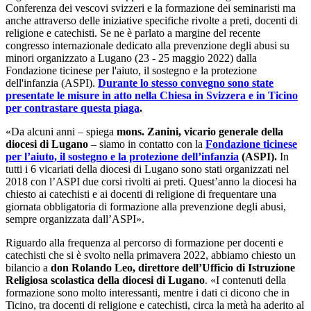
Conferenza dei vescovi svizzeri e la formazione dei seminaristi ma
anche attraverso delle iniziative specifiche rivolte a preti, docenti di
religione e catechisti. Se ne è parlato a margine del recente
congresso internazionale dedicato alla prevenzione degli abusi su
minori organizzato a Lugano (23 - 25 maggio 2022) dalla
Fondazione ticinese per l'aiuto, il sostegno e la protezione
dell'infanzia (ASPI).
Durante lo stesso convegno sono state
presentate le misure in atto nella Chiesa in Svizzera e in Ticino
per contrastare questa piaga
.
«Da alcuni anni – spiega
mons. Zanini, vicario generale della
diocesi di Lugano
– siamo in contatto con la
Fondazione ticinese
per l’aiuto, il sostegno e la protezione dell’infanzia
(ASPI).
In
tutti i 6 vicariati della diocesi di Lugano sono stati organizzati nel
2018 con l’ASPI due corsi rivolti ai preti. Quest’anno la diocesi ha
chiesto ai catechisti e ai docenti di religione di frequentare una
giornata obbligatoria di formazione alla prevenzione degli abusi,
sempre organizzata dall’ASPI».
Riguardo alla frequenza al percorso di formazione per docenti e
catechisti che si è svolto nella primavera 2022, abbiamo chiesto un
bilancio a
don Rolando Leo, direttore dell’Ufficio di Istruzione
Religiosa scolastica della diocesi di Lugano
. «I contenuti della
formazione sono molto interessanti, mentre i dati ci dicono che in
Ticino, tra docenti di religione e catechisti, circa la metà ha aderito al