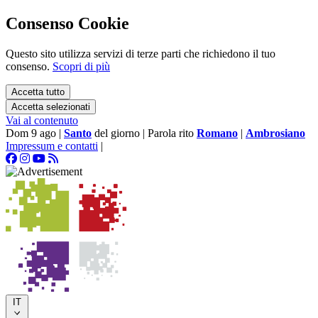
Consenso Cookie
Questo sito utilizza servizi di terze parti che richiedono il tuo
consenso.
Scopri di più
Accetta tutto
Accetta selezionati
Vai al contenuto
Dom 9 ago
|
Santo
del giorno
|
Parola rito
Romano
|
Ambrosiano
Impressum e contatti
|
IT