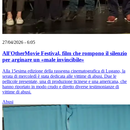
27/04/2026 - 6:05
All'OtherMovie Festival, film che rompono il silenzio
per arginare un «male invincibile»
Alla 15esima edizione della rassegna cinematografica di Lugano, la
serata di mercoledì è stata dedicata alle vittime di abusi. Due le
pellicole presentate, una di produzione ticinese e una americana, che
hanno riportato in modo crudo e diretto diverse testimonianze di
vittime di abusi.
Abusi