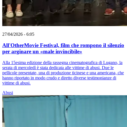
27/04/2026 - 6:05
All'OtherMovie Festival, film che rompono il silenzio
per arginare un «male invincibile»
Alla 15esima edizione della rassegna cinematografica di Lugano, la
serata di mercoledì è stata dedicata alle vittime di abusi. Due le
pellicole presentate, una di produzione ticinese e una americana, che
hanno riportato in modo crudo e diretto diverse testimonianze di
vittime di abusi.
Abusi