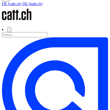
FR (cath.ch)
DE (kath.ch)