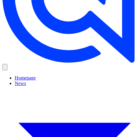
Homepage
News