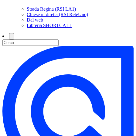
Strada Regina (RSI LA1)
Chiese in diretta (RSI ReteUno)
Dal web
Libreria SHORTCATT