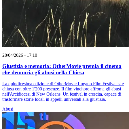
28/04/2026 - 17:10
Giustizia e memoria: OtherMovie premia il cinema
che denuncia gli abusi nella Chiesa
La quindicesima edizione di OtherMovie Lugano Film Festival si è
chiusa con oltre 1'200 presenze. Il film vincitore affronta gli abusi
nell'Arcidiocesi di New Orleans. Un festival in crescita, capace di
trasformare storie locali in appelli universali alla giustizia.
Abusi