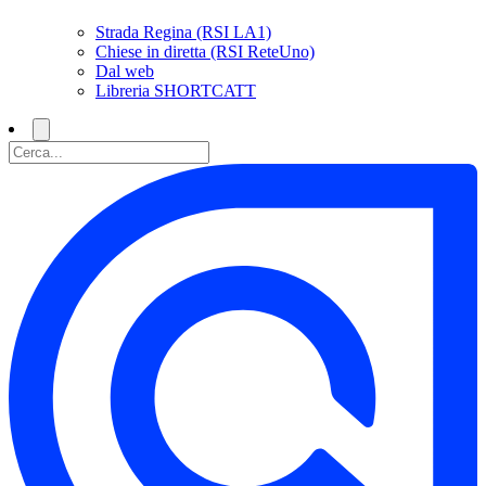
Strada Regina (RSI LA1)
Chiese in diretta (RSI ReteUno)
Dal web
Libreria SHORTCATT