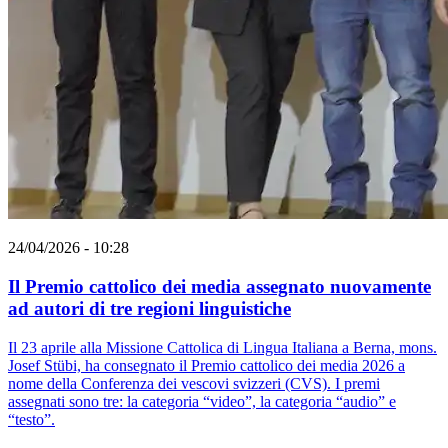
24/04/2026 - 10:28
Il Premio cattolico dei media assegnato nuovamente
ad autori di tre regioni linguistiche
Il 23 aprile alla Missione Cattolica di Lingua Italiana a Berna, mons.
Josef Stübi, ha consegnato il Premio cattolico dei media 2026 a
nome della Conferenza dei vescovi svizzeri (CVS). I premi
assegnati sono tre: la categoria “video”, la categoria “audio” e
“testo”.