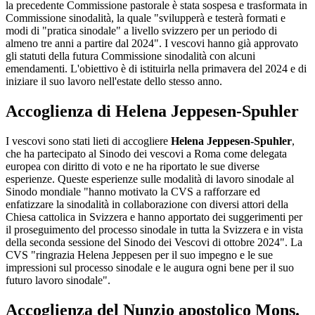
la precedente Commissione pastorale è stata sospesa e trasformata in
Commissione sinodalità, la quale "svilupperà e testerà formati e
modi di "pratica sinodale" a livello svizzero per un periodo di
almeno tre anni a partire dal 2024". I vescovi hanno già approvato
gli statuti della futura Commissione sinodalità con alcuni
emendamenti. L'obiettivo è di istituirla nella primavera del 2024 e di
iniziare il suo lavoro nell'estate dello stesso anno.
Accoglienza di Helena Jeppesen-Spuhler
I vescovi sono stati lieti di accogliere
Helena Jeppesen-Spuhler
,
che ha partecipato al Sinodo dei vescovi a Roma come delegata
europea con diritto di voto e ne ha riportato le sue diverse
esperienze. Queste esperienze sulle modalità di lavoro sinodale al
Sinodo mondiale "hanno motivato la CVS a rafforzare ed
enfatizzare la sinodalità in collaborazione con diversi attori della
Chiesa cattolica in Svizzera e hanno apportato dei suggerimenti per
il proseguimento del processo sinodale in tutta la Svizzera e in vista
della seconda sessione del Sinodo dei Vescovi di ottobre 2024". La
CVS "ringrazia Helena Jeppesen per il suo impegno e le sue
impressioni sul processo sinodale e le augura ogni bene per il suo
futuro lavoro sinodale".
Accoglienza del Nunzio apostolico Mons.