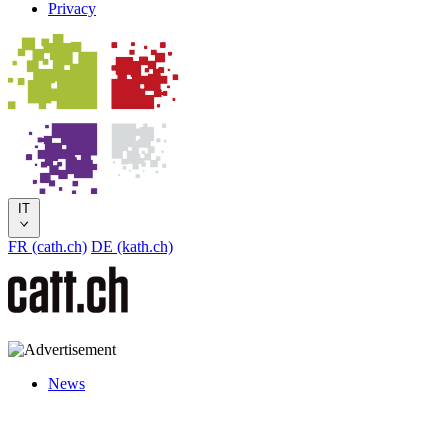
Privacy
IT
FR (cath.ch)
DE (kath.ch)
News