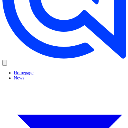
Homepage
News