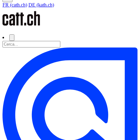
FR (cath.ch)
DE (kath.ch)