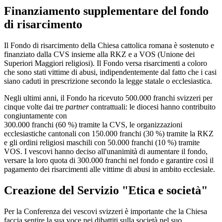
Finanziamento supplementare del fondo
di risarcimento
Il Fondo di risarcimento della Chiesa cattolica romana è sostenuto e
finanziato dalla CVS insieme alla RKZ e a VOS (Unione dei
Superiori Maggiori religiosi). Il Fondo versa risarcimenti a coloro
che sono stati vittime di abusi, indipendentemente dal fatto che i casi
siano caduti in prescrizione secondo la legge statale o ecclesiastica.
Negli ultimi anni, il Fondo ha ricevuto 500.000 franchi svizzeri per
cinque volte dai tre
partner
contrattuali: le diocesi hanno contribuito
congiuntamente con
300.000 franchi (60 %) tramite la CVS, le organizzazioni
ecclesiastiche cantonali con 150.000 franchi (30 %) tramite la RKZ
e gli ordini religiosi maschili con 50.000 franchi (10 %) tramite
VOS. I vescovi hanno deciso all'unanimità di aumentare il fondo,
versare la loro quota di 300.000 franchi nel fondo e garantire così il
pagamento dei risarcimenti alle vittime di abusi in ambito ecclesiale.
Creazione del Servizio "Etica e società"
Per la Conferenza dei vescovi svizzeri è importante che la Chiesa
faccia sentire la sua voce nei dibattiti sulla società nel suo