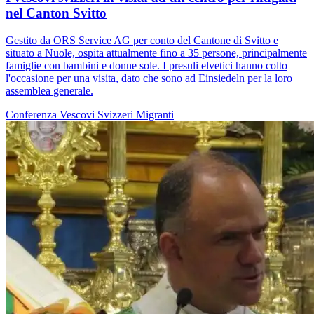
nel Canton Svitto
Gestito da ORS Service AG per conto del Cantone di Svitto e
situato a Nuole, ospita attualmente fino a 35 persone, principalmente
famiglie con bambini e donne sole. I presuli elvetici hanno colto
l'occasione per una visita, dato che sono ad Einsiedeln per la loro
assemblea generale.
Conferenza Vescovi Svizzeri
Migranti