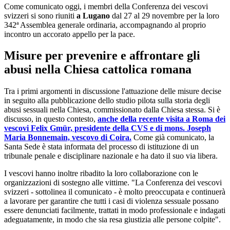
Come comunicato oggi, i membri della Conferenza dei vescovi
svizzeri si sono riuniti
a Lugano
dal 27 al 29 novembre per la loro
342ª Assemblea generale ordinaria, accompagnando al proprio
incontro un accorato appello per la pace.
Misure per prevenire e affrontare gli
abusi nella Chiesa cattolica romana
Tra i primi argomenti in discussione l'attuazione delle misure decise
in seguito alla pubblicazione dello studio pilota sulla storia degli
abusi sessuali nella Chiesa, commissionato dalla Chiesa stessa. Si è
discusso, in questo contesto,
anche della recente visita a Roma dei
vescovi Felix Gmür, presidente della CVS e di mons. Joseph
Maria Bonnemain, vescovo di Coira.
Come già comunicato, la
Santa Sede è stata informata del processo di istituzione di un
tribunale penale e disciplinare nazionale e ha dato il suo via libera.
I vescovi hanno inoltre ribadito la loro collaborazione con le
organizzazioni di sostegno alle vittime. "La Conferenza dei vescovi
svizzeri - sottolinea il comunicato - è molto preoccupata e continuerà
a lavorare per garantire che tutti i casi di violenza sessuale possano
essere denunciati facilmente, trattati in modo professionale e indagati
adeguatamente, in modo che sia resa giustizia alle persone colpite".