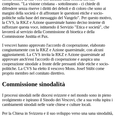
complesso. "La visione cristiana - sottolineano - ci chiede di
difendere senza riserve i diritti dei deboli e di coloro che sono ai
margini della società e di affrontare le questioni etiche e socio-
politiche sulla base del messaggio del Vangelo". Per questo motivo,
la CVS, la RKZ e Azione quaresimale hanno deciso insieme di
rafforzare questa voce, istituendo il Servizio "Etica e società", che
lavorerà al servizio della Commissione di bioetica e della
Commissione Justitia et Pax.
I vescovi hanno approvato l'accordo di cooperazione, elaborato
congiuntamente con la RKZ e Azione quaresimale, con alcuni
aggiustamenti. La CVS invita la RKZ e Azione quaresimale ad
approvare anch'essi l'accordo di cooperazione e auspica una
cooperazione sinodale a fronte delle pressanti sfide etiche e socio-
politiche. La CVS ha eletto il vescovo Mons. Josef Stübi come
proprio membro nel comitato direttivo.
Commissione sinodalità
I processi sinodali nelle diocesi svizzere e nel mondo sono in pieno
svolgimento e ispirano il Sinodo dei Vescovi, che a sua volta ispira i
cambiamenti sinodali nelle varie chiese e culture locali.
Per la Chiesa in Svizzera e il suo sviluppo verso una sana sinodalità,