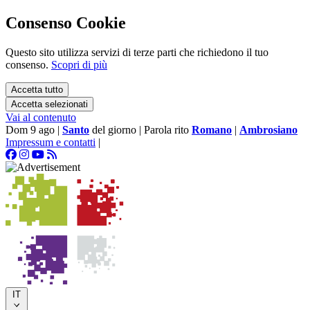
Consenso Cookie
Questo sito utilizza servizi di terze parti che richiedono il tuo
consenso.
Scopri di più
Accetta tutto
Accetta selezionati
Vai al contenuto
Dom 9 ago
|
Santo
del giorno
|
Parola rito
Romano
|
Ambrosiano
Impressum e contatti
|
IT