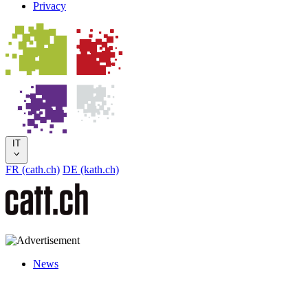
Privacy
IT
FR (cath.ch)
DE (kath.ch)
News