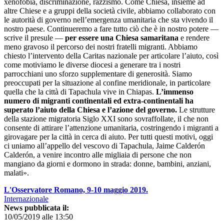
xenofobia, discriminazione, razzismo. Come Chiesa, insieme ad
altre Chiese e a gruppi della società civile, abbiamo collaborato con
le autorità di governo nell’emergenza umanitaria che sta vivendo il
nostro paese. Continueremo a fare tutto ciò che è in nostro potere —
scrive il presule —
per essere una Chiesa samaritana
e rendere
meno gravoso il percorso dei nostri fratelli migranti. Abbiamo
chiesto l’intervento della Caritas nazionale per articolare l’aiuto, così
come motiviamo le diverse diocesi a generare tra i nostri
parrocchiani uno sforzo supplementare di generosità. Siamo
preoccupati per la situazione al confine meridionale, in particolare
quella che la città di Tapachula vive in Chiapas.
L’immenso
numero di migranti continentali ed extra-continentali ha
superato l’aiuto della Chiesa e l’azione del governo.
Le strutture
della stazione migratoria Siglo XXI sono sovraffollate, il che non
consente di attirare l’attenzione umanitaria, costringendo i migranti a
girovagare per la città in cerca di aiuto. Per tutti questi motivi, oggi
ci uniamo all’appello del vescovo di Tapachula, Jaime Calderón
Calderón, a venire incontro alle migliaia di persone che non
mangiano da giorni e dormono in strada: donne, bambini, anziani,
malati».
L'Osservatore Romano, 9-10 maggio 2019.
Internazionale
News pubblicata il:
10/05/2019 alle 13:50