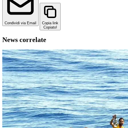
Condividi via Email
Copia link
Copiato!
News correlate