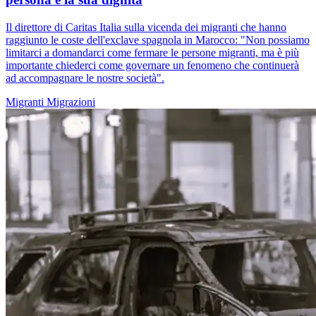
Il direttore di Caritas Italia sulla vicenda dei migranti che hanno
raggiunto le coste dell'exclave spagnola in Marocco: "Non possiamo
limitarci a domandarci come fermare le persone migranti, ma è più
importante chiederci come governare un fenomeno che continuerà
ad accompagnare le nostre società".
Migranti
Migrazioni