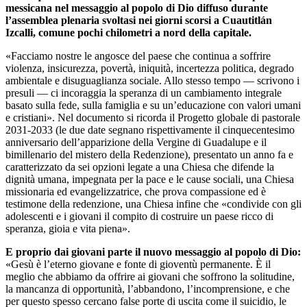
messicana nel messaggio al popolo di Dio diffuso durante
l’assemblea plenaria svoltasi nei giorni scorsi a Cuautitlán
Izcalli, comune pochi chilometri a nord della capitale.
«Facciamo nostre le angosce del paese che continua a soffrire
violenza, insicurezza, povertà, iniquità, incertezza politica, degrado
ambientale e disuguaglianza sociale. Allo stesso tempo — scrivono i
presuli — ci incoraggia la speranza di un cambiamento integrale
basato sulla fede, sulla famiglia e su un’educazione con valori umani
e cristiani». Nel documento si ricorda il Progetto globale di pastorale
2031-2033 (le due date segnano rispettivamente il cinquecentesimo
anniversario dell’apparizione della Vergine di Guadalupe e il
bimillenario del mistero della Redenzione), presentato un anno fa e
caratterizzato da sei opzioni legate a una Chiesa che difende la
dignità umana, impegnata per la pace e le cause sociali, una Chiesa
missionaria ed evangelizzatrice, che prova compassione ed è
testimone della redenzione, una Chiesa infine che «condivide con gli
adolescenti e i giovani il compito di costruire un paese ricco di
speranza, gioia e vita piena».
E proprio dai giovani parte il nuovo messaggio al popolo di Dio:
«Gesù è l’eterno giovane e fonte di gioventù permanente. È il
meglio che abbiamo da offrire ai giovani che soffrono la solitudine,
la mancanza di opportunità, l’abbandono, l’incomprensione, e che
per questo spesso cercano false porte di uscita come il suicidio, le