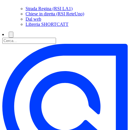
Strada Regina (RSI LA1)
Chiese in diretta (RSI ReteUno)
Dal web
Libreria SHORTCATT