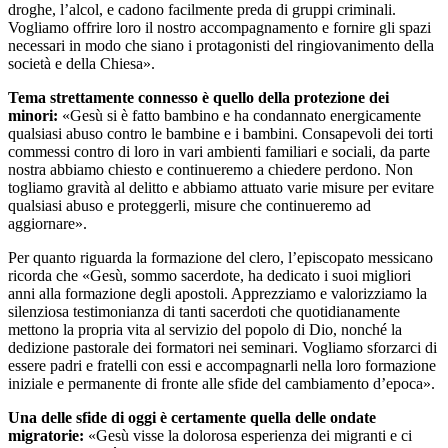
droghe, l’alcol, e cadono facilmente preda di gruppi criminali.
Vogliamo offrire loro il nostro accompagnamento e fornire gli spazi
necessari in modo che siano i protagonisti del ringiovanimento della
società e della Chiesa».
Tema strettamente connesso è quello della protezione dei
minori:
«Gesù si è fatto bambino e ha condannato energicamente
qualsiasi abuso contro le bambine e i bambini. Consapevoli dei torti
commessi contro di loro in vari ambienti familiari e sociali, da parte
nostra abbiamo chiesto e continueremo a chiedere perdono. Non
togliamo gravità al delitto e abbiamo attuato varie misure per evitare
qualsiasi abuso e proteggerli, misure che continueremo ad
aggiornare».
Per quanto riguarda la formazione del clero, l’episcopato messicano
ricorda che «Gesù, sommo sacerdote, ha dedicato i suoi migliori
anni alla formazione degli apostoli. Apprezziamo e valorizziamo la
silenziosa testimonianza di tanti sacerdoti che quotidianamente
mettono la propria vita al servizio del popolo di Dio, nonché la
dedizione pastorale dei formatori nei seminari. Vogliamo sforzarci di
essere padri e fratelli con essi e accompagnarli nella loro formazione
iniziale e permanente di fronte alle sfide del cambiamento d’epoca».
Una delle sfide di oggi è certamente quella delle ondate
migratorie:
«Gesù visse la dolorosa esperienza dei migranti e ci