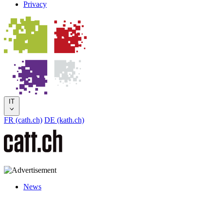
Privacy
IT
FR (cath.ch)
DE (kath.ch)
News