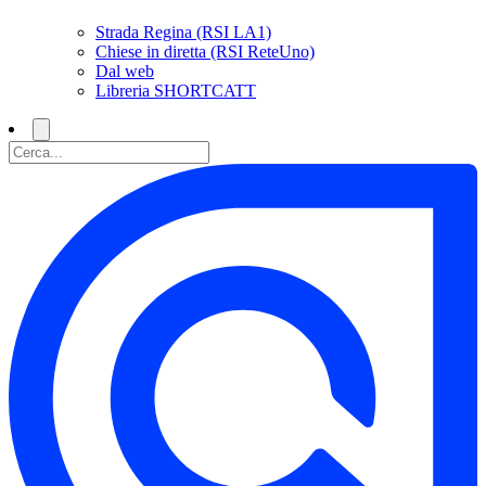
Strada Regina (RSI LA1)
Chiese in diretta (RSI ReteUno)
Dal web
Libreria SHORTCATT