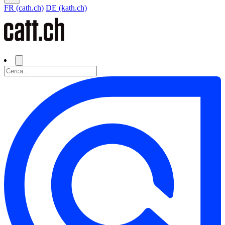
FR (cath.ch)
DE (kath.ch)