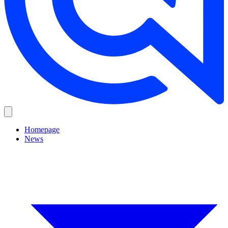
Homepage
News