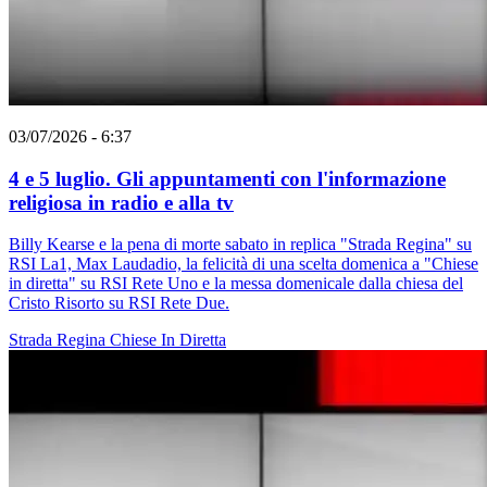
03/07/2026 - 6:37
4 e 5 luglio. Gli appuntamenti con l'informazione
religiosa in radio e alla tv
Billy Kearse e la pena di morte sabato in replica "Strada Regina" su
RSI La1, Max Laudadio, la felicità di una scelta domenica a "Chiese
in diretta" su RSI Rete Uno e la messa domenicale dalla chiesa del
Cristo Risorto su RSI Rete Due.
Strada Regina
Chiese In Diretta