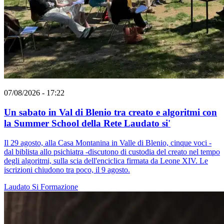
07/08/2026 - 17:22
Un sabato in Val di Blenio tra creato e algoritmi con
la Summer School della Rete Laudato si'
Il 29 agosto, alla Casa Montanina in Valle di Blenio, cinque voci -
dal biblista allo psichiatra -discutono di custodia del creato nel tempo
degli algoritmi, sulla scia dell'enciclica firmata da Leone XIV. Le
iscrizioni chiudono tra poco, il 9 agosto.
Laudato Si
Formazione