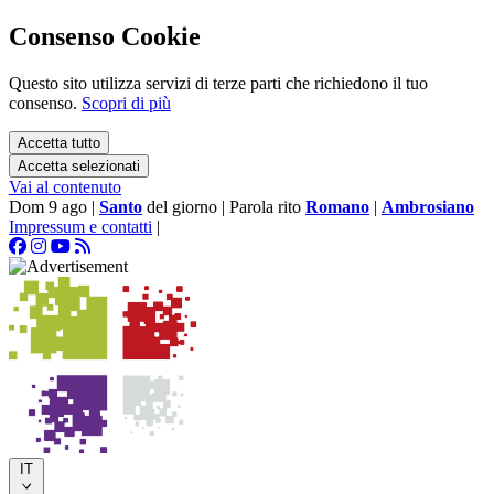
Consenso Cookie
Questo sito utilizza servizi di terze parti che richiedono il tuo
consenso.
Scopri di più
Accetta tutto
Accetta selezionati
Vai al contenuto
Dom 9 ago
|
Santo
del giorno
|
Parola rito
Romano
|
Ambrosiano
Impressum e contatti
|
IT