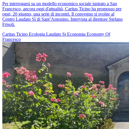
Per interrogarsi su un modello economico sociale ispirato a San
Francesco, ancora oggi d'attualità, Caritas Ticino ha promosso per
oggi, 20 giugno, una serie di incontri. Il convegno si svolge al
Centro Laudato Sì di Sant’Antonino. Intervista al direttore Stefano
Frisoli.
Caritas Ticino
Ecologia
Laudato Si
Economia
Economy Of
Francesco