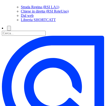
Strada Regina (RSI LA1)
Chiese in diretta (RSI ReteUno)
Dal web
Libreria SHORTCATT