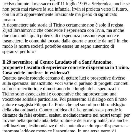
ucciso durante il massacro dell’11 luglio 1995 a Srebrenica: anche se
non potrà mai riavere la sua infanzia, Irvin si proietta verso il futuro,
con un atto apparentemente irrazionale ma pieno di significato
umano.
A riconnettere tale storia al Ticino certamente non è solo il regista
Zijad Ibrahimovic che condivide l’esperienza con Irvin, ma anche
due domande: quali potenziali di speranza possono esprimere e
trasmetterci le comunità toccate dalla guerra e accolte da noi? In che
modo la nostra società potrebbe essere un segno autentico di
speranza per loro?
Il 29 novembre, al Centro Laudato si’ a Sant’Antonino,
proponete l’ascolto di esperienze concrete di speranza in Ticino.
Cosa volete mettere in evidenza?
Quattro tavole rotonde cercano di gettare luci e prospettive diverse
sulla speranza: innanzitutto, voci varie ci parlano di progetti concreti
sul nostro territorio, e dimostrano che i luoghi della speranza in
Ticino sono associazioni e cooperative che rappresentano una
vocazione solidale particolare. Poi passeremo al dialogo con il noto
autore e saggista Filippo La Porta che nel suo ultimo libro «Elogio
della vita ordinaria. Contro un’idea di falsa grandezza» prende le
distanze da falsi eroismi, esaltati mediaticamente nei nostri tempi, per
trovare nella quotidianità della routine e della marginalità, ma anche
nell’inazione, testimonianze di vita autentica e dunque di speranza –
insomma laddove meno ce l’aspettiamo. In una terza parte, di