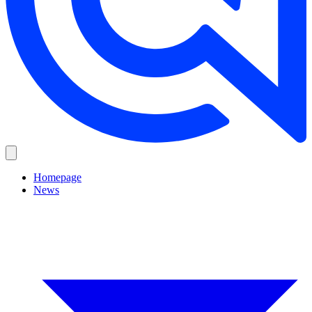
Homepage
News