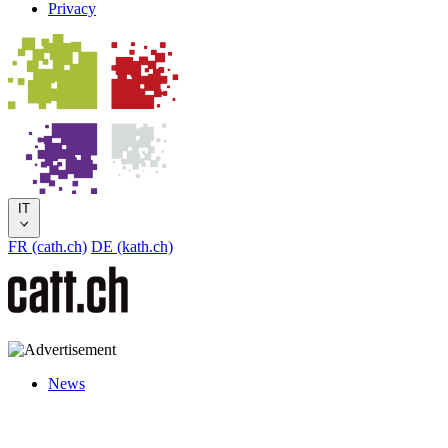
Privacy
IT
FR (cath.ch)
DE (kath.ch)
News