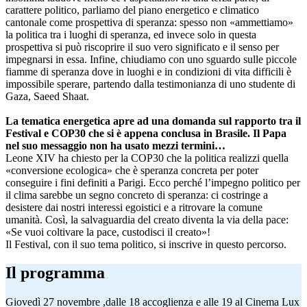
carattere politico, parliamo del piano energetico e climatico
cantonale come prospettiva di speranza: spesso non «ammettiamo»
la politica tra i luoghi di speranza, ed invece solo in questa
prospettiva si può riscoprire il suo vero significato e il senso per
impegnarsi in essa. Infine, chiudiamo con uno sguardo sulle piccole
fiamme di speranza dove in luoghi e in condizioni di vita difficili è
impossibile sperare, partendo dalla testimonianza di uno studente di
Gaza, Saeed Shaat.
La tematica energetica apre ad una domanda sul rapporto tra il
Festival e COP30 che si è appena conclusa in Brasile. Il Papa
nel suo messaggio non ha usato mezzi termini…
Leone XIV ha chiesto per la COP30 che la politica realizzi quella
«conversione ecologica» che è speranza concreta per poter
conseguire i fini definiti a Parigi. Ecco perché l’impegno politico per
il clima sarebbe un segno concreto di speranza: ci costringe a
desistere dai nostri interessi egoistici e a ritrovare la comune
umanità. Così, la salvaguardia del creato diventa la via della pace:
«Se vuoi coltivare la pace, custodisci il creato»!
Il Festival, con il suo tema politico, si inscrive in questo percorso.
Il programma
Giovedì 27 novembre ,dalle 18 accoglienza e alle 19 al Cinema Lux