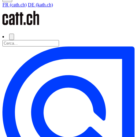
FR (cath.ch)
DE (kath.ch)