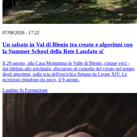
07/08/2026 - 17:22
Un sabato in Val di Blenio tra creato e algoritmi con
la Summer School della Rete Laudato si'
Il 29 agosto, alla Casa Montanina in Valle di Blenio, cinque voci -
dal biblista allo psichiatra -discutono di custodia del creato nel tempo
degli algoritmi, sulla scia dell'enciclica firmata da Leone XIV. Le
iscrizioni chiudono tra poco, il 9 agosto.
Laudato Si
Formazione