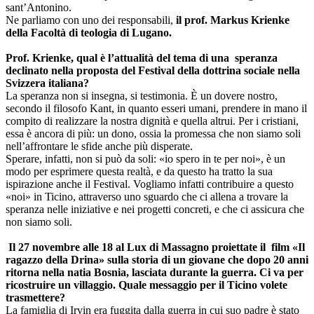
sant’Antonino.
Ne parliamo con uno dei responsabili,
il prof. Markus Krienke
della Facoltà di teologia di Lugano.
Prof. Krienke, qual è l’attualità del tema di una speranza
declinato nella proposta del Festival della dottrina sociale nella
Svizzera italiana?
La speranza non si insegna, si testimonia. È un dovere nostro,
secondo il filosofo Kant, in quanto esseri umani, prendere in mano il
compito di realizzare la nostra dignità e quella altrui. Per i cristiani,
essa è ancora di più: un dono, ossia la promessa che non siamo soli
nell’affrontare le sfide anche più disperate.
Sperare, infatti, non si può da soli: «io spero in te per noi», è un
modo per esprimere questa realtà, e da questo ha tratto la sua
ispirazione anche il Festival. Vogliamo infatti contribuire a questo
«noi» in Ticino, attraverso uno sguardo che ci allena a trovare la
speranza nelle iniziative e nei progetti concreti, e che ci assicura che
non siamo soli.
Il 27 novembre alle 18 al Lux di Massagno proiettate il film «Il
ragazzo della Drina» sulla storia di un giovane che dopo 20 anni
ritorna nella natia Bosnia, lasciata durante la guerra. Ci va per
ricostruire un villaggio. Quale messaggio per il Ticino volete
trasmettere?
La famiglia di Irvin era fuggita dalla guerra in cui suo padre è stato