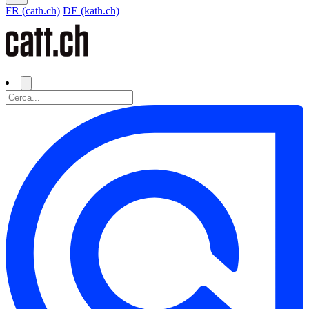
FR (cath.ch)
DE (kath.ch)