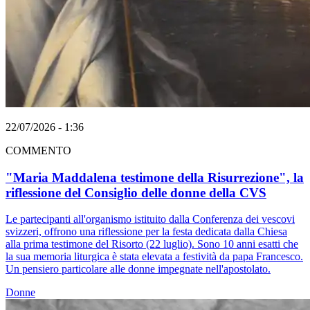
22/07/2026 - 1:36
COMMENTO
"Maria Maddalena testimone della Risurrezione", la
riflessione del Consiglio delle donne della CVS
Le partecipanti all'organismo istituito dalla Conferenza dei vescovi
svizzeri, offrono una riflessione per la festa dedicata dalla Chiesa
alla prima testimone del Risorto (22 luglio). Sono 10 anni esatti che
la sua memoria liturgica è stata elevata a festività da papa Francesco.
Un pensiero particolare alle donne impegnate nell'apostolato.
Donne