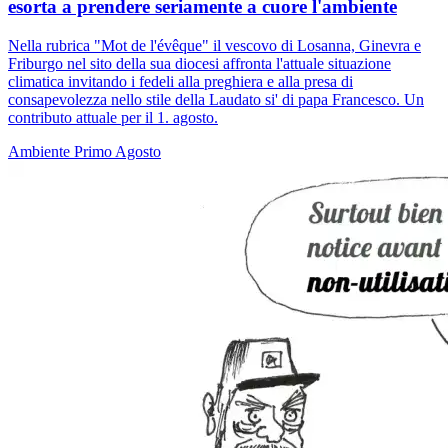
esorta a prendere seriamente a cuore l'ambiente
Nella rubrica "Mot de l'évêque" il vescovo di Losanna, Ginevra e
Friburgo nel sito della sua diocesi affronta l'attuale situazione
climatica invitando i fedeli alla preghiera e alla presa di
consapevolezza nello stile della Laudato si' di papa Francesco. Un
contributo attuale per il 1. agosto.
Ambiente
Primo Agosto