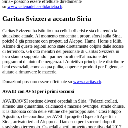
Siria» possono essere effettuate direttamente
su
www.catenadellasolidarieta.ch
.
Caritas Svizzera accanto Siria
Caritas Svizzera ha istituito una cellula di crisi e sta chiarendo la
situazione attuale. Al momento concentra i propri sforzi sulla Siria,
poiché è già presente con progetti ad Aleppo, Hama, Homs e Idlib.
Alcune di queste regioni sono state direttamente colpite dalle scosse
di terremoto. Gli otto membri del personale di Caritas Svizzera in
loco stanno supportando i partner locali nell’attuazione dei
programmi di aiuto d’emergenza. L’obiettivo principale è distribuire
beni essenziali, come acqua pulita, coperte e prodotti per l’igiene, e
aiutare a rimuovere le macerie.
Donazioni possono essere effettuate su
www.caritas.ch
.
AVAID con AVSI per i primi soccorsi
AVAID/AVSI sostiene diversi ospedali in Siria. “Palazzi crollati,
almeno una quarantina, calcinacci e macerie ovunque, strade chiuse.
E la dolorosa conta delle vittime che purtroppo sale." Così Filippo
Agostino, che coordina per AVSI il progetto Ospedali Aperti in
Siria, arrivato ieri ad Aleppo da Damasco per i soccorsi dopo il
gravissimo terremoto. Ospedali aperti, progetto operativo dal 2017