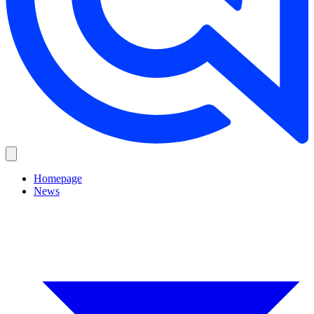
Homepage
News