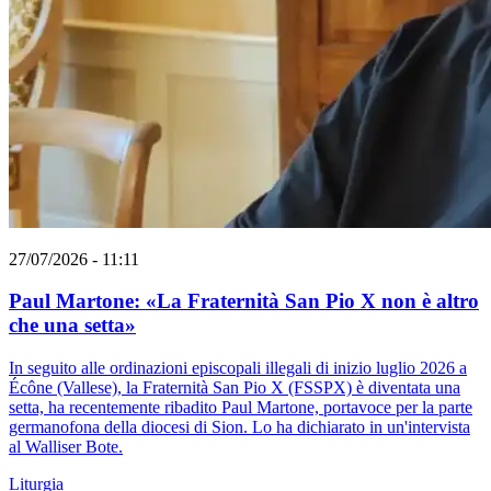
27/07/2026 - 11:11
Paul Martone: «La Fraternità San Pio X non è altro
che una setta»
In seguito alle ordinazioni episcopali illegali di inizio luglio 2026 a
Écône (Vallese), la Fraternità San Pio X (FSSPX) è diventata una
setta, ha recentemente ribadito Paul Martone, portavoce per la parte
germanofona della diocesi di Sion. Lo ha dichiarato in un'intervista
al Walliser Bote.
Liturgia