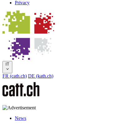
Privacy
IT
FR (cath.ch)
DE (kath.ch)
News