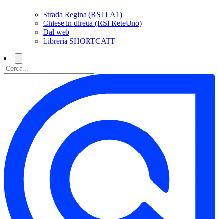
Strada Regina (RSI LA1)
Chiese in diretta (RSI ReteUno)
Dal web
Libreria SHORTCATT