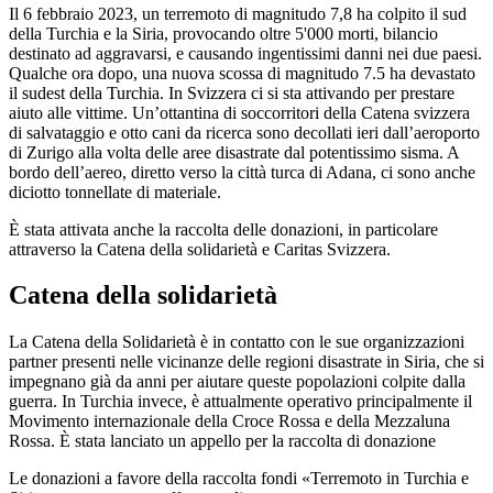
Il 6 febbraio 2023, un terremoto di magnitudo 7,8 ha colpito il sud
della Turchia e la Siria, provocando oltre 5'000 morti, bilancio
destinato ad aggravarsi, e causando ingentissimi danni nei due paesi.
Qualche ora dopo, una nuova scossa di magnitudo 7.5 ha devastato
il sudest della Turchia. In Svizzera ci si sta attivando per prestare
aiuto alle vittime. Un’ottantina di soccorritori della Catena svizzera
di salvataggio e otto cani da ricerca sono decollati ieri dall’aeroporto
di Zurigo alla volta delle aree disastrate dal potentissimo sisma. A
bordo dell’aereo, diretto verso la città turca di Adana, ci sono anche
diciotto tonnellate di materiale.
È stata attivata anche la raccolta delle donazioni, in particolare
attraverso la Catena della solidarietà e Caritas Svizzera.
Catena della solidarietà
La Catena della Solidarietà è in contatto con le sue organizzazioni
partner presenti nelle vicinanze delle regioni disastrate in Siria, che si
impegnano già da anni per aiutare queste popolazioni colpite dalla
guerra. In Turchia invece, è attualmente operativo principalmente il
Movimento internazionale della Croce Rossa e della Mezzaluna
Rossa. È stata lanciato un appello per la raccolta di donazione
Le donazioni a favore della raccolta fondi «Terremoto in Turchia e