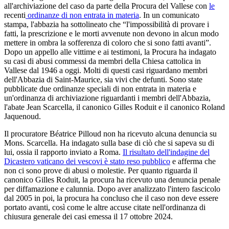
all'archiviazione del caso da parte della Procura del Vallese con
le
recenti
ordinanze di non entrata in materia
. In un comunicato
stampa, l'abbazia ha sottolineato che “l'impossibilità di provare i
fatti, la prescrizione e le morti avvenute non devono in alcun modo
mettere in ombra la sofferenza di coloro che si sono fatti avanti”.
Dopo un appello alle vittime e ai testimoni, la Procura ha indagato
su casi di abusi commessi da membri della Chiesa cattolica in
Vallese dal 1946 a oggi. Molti di questi casi riguardano membri
dell'Abbazia di Saint-Maurice, sia vivi che defunti. Sono state
pubblicate due ordinanze speciali di non entrata in materia e
un'ordinanza di archiviazione riguardanti i membri dell'Abbazia,
l'abate Jean Scarcella, il canonico Gilles Roduit e il canonico Roland
Jaquenoud.
Il procuratore Béatrice Pilloud non ha ricevuto alcuna denuncia su
Mons. Scarcella. Ha indagato sulla base di ciò che si sapeva su di
lui, ossia il rapporto inviato a Roma.
Il risultato dell'indagine del
Dicastero vaticano dei vescovi è stato reso pubblico
e afferma che
non ci sono prove di abusi o molestie. Per quanto riguarda il
canonico Gilles Roduit, la procura ha ricevuto una denuncia penale
per diffamazione e calunnia. Dopo aver analizzato l'intero fascicolo
dal 2005 in poi, la procura ha concluso che il caso non deve essere
portato avanti, così come le altre accuse citate nell'ordinanza di
chiusura generale dei casi emessa il 17 ottobre 2024.