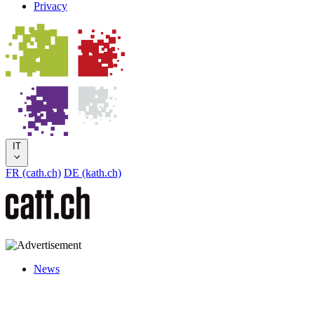
Privacy
IT
FR (cath.ch)
DE (kath.ch)
News