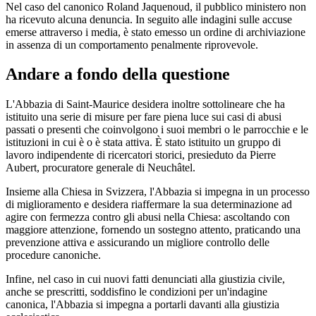
Nel caso del canonico Roland Jaquenoud, il pubblico ministero non
ha ricevuto alcuna denuncia. In seguito alle indagini sulle accuse
emerse attraverso i media, è stato emesso un ordine di archiviazione
in assenza di un comportamento penalmente riprovevole.
Andare a fondo della questione
L'Abbazia di Saint-Maurice desidera inoltre sottolineare che ha
istituito una serie di misure per fare piena luce sui casi di abusi
passati o presenti che coinvolgono i suoi membri o le parrocchie e le
istituzioni in cui è o è stata attiva. È stato istituito un gruppo di
lavoro indipendente di ricercatori storici, presieduto da Pierre
Aubert, procuratore generale di Neuchâtel.
Insieme alla Chiesa in Svizzera, l'Abbazia si impegna in un processo
di miglioramento e desidera riaffermare la sua determinazione ad
agire con fermezza contro gli abusi nella Chiesa: ascoltando con
maggiore attenzione, fornendo un sostegno attento, praticando una
prevenzione attiva e assicurando un migliore controllo delle
procedure canoniche.
Infine, nel caso in cui nuovi fatti denunciati alla giustizia civile,
anche se prescritti, soddisfino le condizioni per un'indagine
canonica, l'Abbazia si impegna a portarli davanti alla giustizia