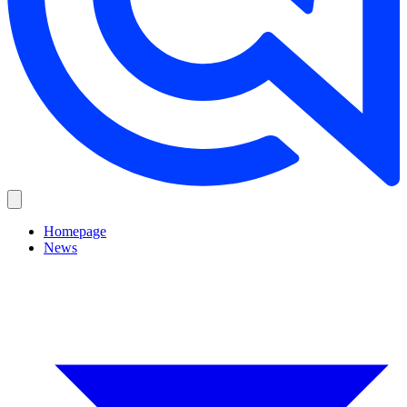
Homepage
News