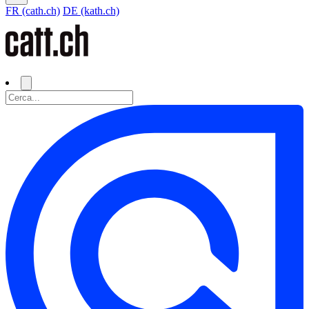
FR (cath.ch)
DE (kath.ch)