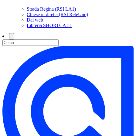
Strada Regina (RSI LA1)
Chiese in diretta (RSI ReteUno)
Dal web
Libreria SHORTCATT