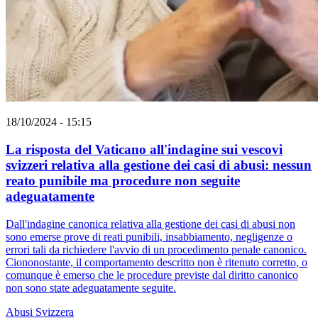
18/10/2024 - 15:15
La risposta del Vaticano all'indagine sui vescovi
svizzeri relativa alla gestione dei casi di abusi: nessun
reato punibile ma procedure non seguite
adeguatamente
Dall'indagine canonica relativa alla gestione dei casi di abusi non
sono emerse prove di reati punibili, insabbiamento, negligenze o
errori tali da richiedere l'avvio di un procedimento penale canonico.
Ciononostante, il comportamento descritto non è ritenuto corretto, o
comunque è emerso che le procedure previste dal diritto canonico
non sono state adeguatamente seguite.
Abusi
Svizzera