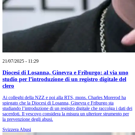
21/07/2025 - 11:29
Diocesi di Losanna, Ginevra e Friburgo: al via uno
studio per l’introduzione di un registro digitale del
clero
Ai colleghi della NZZ e poi alla RTS, mons. Charles Morerod ha
spiegato che la Diocesi di Losanna, Ginevra e Friburgo sta
studiando l’introduzione di un registro digitale che raccolga i dati dei
sacerdoti. Il vescovo considera la misura un ulteriore strumento per
la prevenzione degli abusi.
Svizzera
Abusi