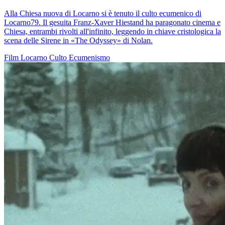
Alla Chiesa nuova di Locarno si è tenuto il culto ecumenico di
Locarno79. Il gesuita Franz-Xaver Hiestand ha paragonato cinema e
Chiesa, entrambi rivolti all'infinito, leggendo in chiave cristologica la
scena delle Sirene in «The Odyssey» di Nolan.
Film
Locarno
Culto
Ecumenismo