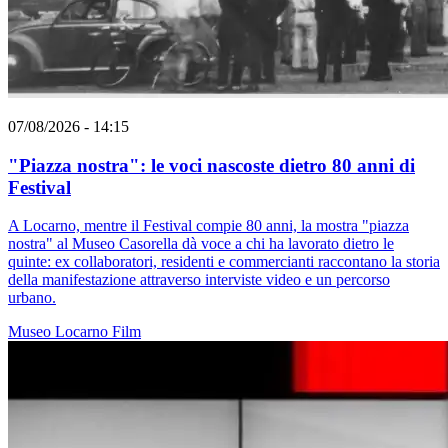
07/08/2026 - 14:15
"Piazza nostra": le voci nascoste dietro 80 anni di
Festival
A Locarno, mentre il Festival compie 80 anni, la mostra "piazza
nostra" al Museo Casorella dà voce a chi ha lavorato dietro le
quinte: ex collaboratori, residenti e commercianti raccontano la storia
della manifestazione attraverso interviste video e un percorso
urbano.
Museo
Locarno
Film