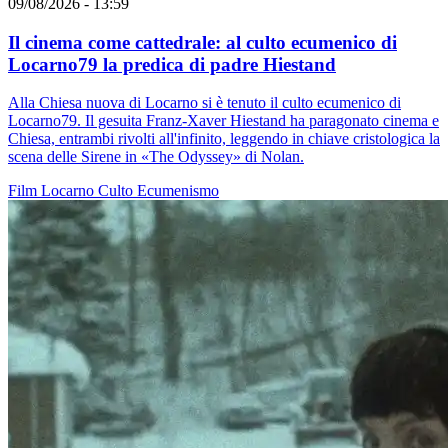
09/08/2026 - 13:59
Il cinema come cattedrale: al culto ecumenico di
Locarno79 la predica di padre Hiestand
Alla Chiesa nuova di Locarno si è tenuto il culto ecumenico di
Locarno79. Il gesuita Franz-Xaver Hiestand ha paragonato cinema e
Chiesa, entrambi rivolti all'infinito, leggendo in chiave cristologica la
scena delle Sirene in «The Odyssey» di Nolan.
Film
Locarno
Culto
Ecumenismo