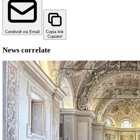
Condividi via Email
Copia link
Copiato!
News correlate