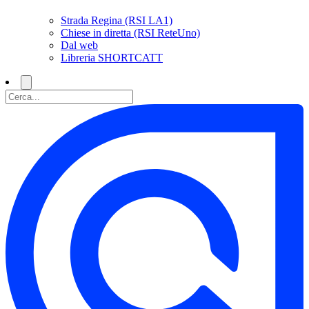
Strada Regina (RSI LA1)
Chiese in diretta (RSI ReteUno)
Dal web
Libreria SHORTCATT