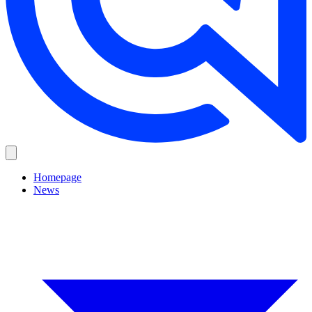
Homepage
News