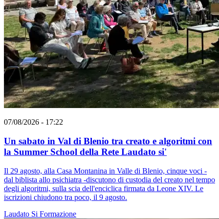
07/08/2026 - 17:22
Un sabato in Val di Blenio tra creato e algoritmi con
la Summer School della Rete Laudato si'
Il 29 agosto, alla Casa Montanina in Valle di Blenio, cinque voci -
dal biblista allo psichiatra -discutono di custodia del creato nel tempo
degli algoritmi, sulla scia dell'enciclica firmata da Leone XIV. Le
iscrizioni chiudono tra poco, il 9 agosto.
Laudato Si
Formazione