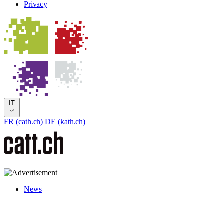
Privacy
IT
FR (cath.ch)
DE (kath.ch)
News