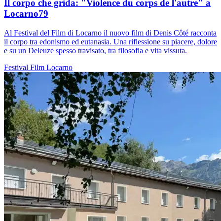
Il corpo che grida: "Violence du corps de l'autre" a
Locarno79
Al Festival del Film di Locarno il nuovo film di Denis Côté racconta
il corpo tra edonismo ed eutanasia. Una riflessione su piacere, dolore
e su un Deleuze spesso travisato, tra filosofia e vita vissuta.
Festival
Film
Locarno