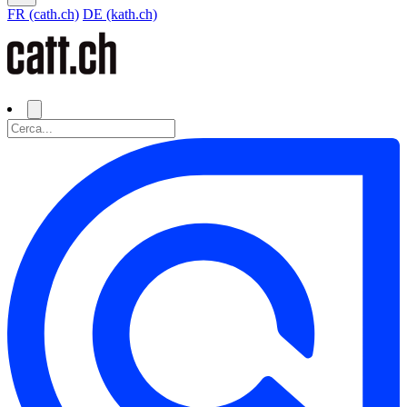
FR (cath.ch)
DE (kath.ch)