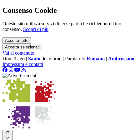
Consenso Cookie
Questo sito utilizza servizi di terze parti che richiedono il tuo
consenso.
Scopri di più
Accetta tutto
Accetta selezionati
Vai al contenuto
Dom 9 ago
|
Santo
del giorno
|
Parola rito
Romano
|
Ambrosiano
Impressum e contatti
|
IT