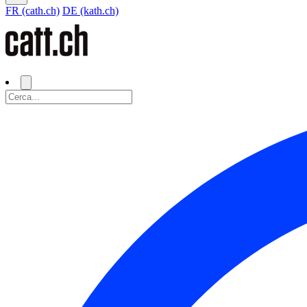
FR (cath.ch)
DE (kath.ch)