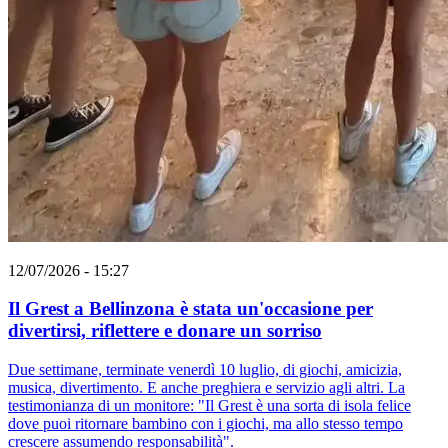
12/07/2026 - 15:27
Il Grest a Bellinzona è stata un'occasione per
divertirsi, riflettere e donare un sorriso
Due settimane, terminate venerdì 10 luglio, di giochi, amicizia,
musica, divertimento. E anche preghiera e servizio agli altri. La
testimonianza di un monitore: "Il Grest è una sorta di isola felice
dove puoi ritornare bambino con i giochi, ma allo stesso tempo
crescere assumendo responsabilità".