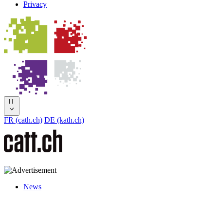
Privacy
IT
FR (cath.ch)
DE (kath.ch)
News