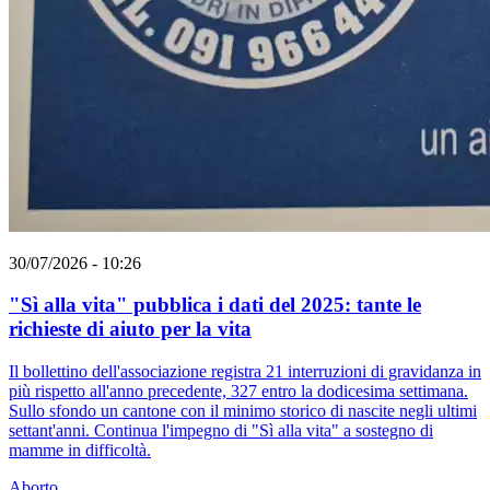
30/07/2026 - 10:26
"Sì alla vita" pubblica i dati del 2025: tante le
richieste di aiuto per la vita
Il bollettino dell'associazione registra 21 interruzioni di gravidanza in
più rispetto all'anno precedente, 327 entro la dodicesima settimana.
Sullo sfondo un cantone con il minimo storico di nascite negli ultimi
settant'anni. Continua l'impegno di "Sì alla vita" a sostegno di
mamme in difficoltà.
Aborto