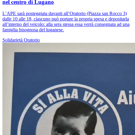
nel centro di Lugano
L’APE sarà posteggiata davanti all’Oratorio (Piazza san Rocco 3)
dalle 10 alle 18, ciascuno può portare la propria spesa e depositarla
all’interno del veicolo: alla sera stessa essa verrà consegnata ad una
famiglia bisognosa del luganese.
Solidarietà
Oratorio