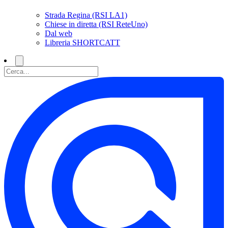
Strada Regina (RSI LA1)
Chiese in diretta (RSI ReteUno)
Dal web
Libreria SHORTCATT