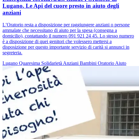
Lugano. Le Api del cuore presto in aiuto degli
anziani
L’Oratorio resta a disposizione per raggiungere anziani o persone
ammalate che necessitano di aiuto per la spesa (consegna a
domicilio), contattando il numero 091 921 24 45. Lo stesso numero
è a disposizione di quei genitori che volessero mettersi a
disposizione per questo importante servizio di carità si annunci in
segreteria.
Lugano
Quaresima
Solidarietà
Anziani
Bambini
Oratorio
Aiuto