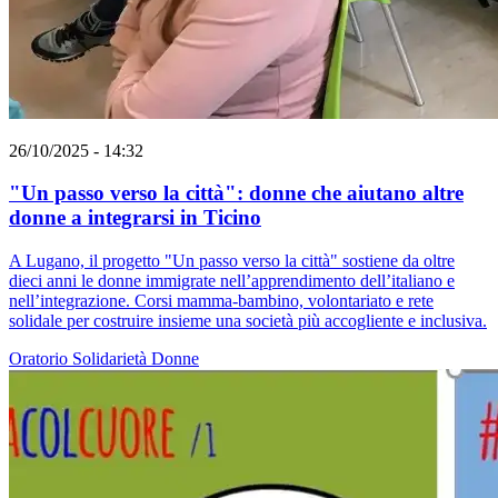
26/10/2025 - 14:32
"Un passo verso la città": donne che aiutano altre
donne a integrarsi in Ticino
A Lugano, il progetto "Un passo verso la città" sostiene da oltre
dieci anni le donne immigrate nell’apprendimento dell’italiano e
nell’integrazione. Corsi mamma-bambino, volontariato e rete
solidale per costruire insieme una società più accogliente e inclusiva.
Oratorio
Solidarietà
Donne