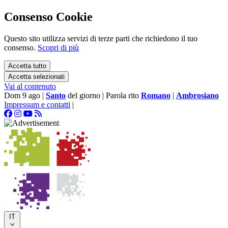
Consenso Cookie
Questo sito utilizza servizi di terze parti che richiedono il tuo
consenso.
Scopri di più
Accetta tutto
Accetta selezionati
Vai al contenuto
Dom 9 ago
|
Santo
del giorno
|
Parola rito
Romano
|
Ambrosiano
Impressum e contatti
|
IT