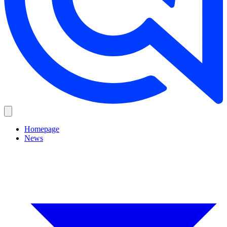
Homepage
News