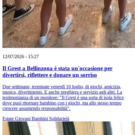
12/07/2026 - 15:27
Il Grest a Bellinzona è stata un'occasione per
divertirsi, riflettere e donare un sorriso
Due settimane, terminate venerdì 10 luglio, di giochi, amicizia,
musica, divertimento. E anche preghiera e servizio agli altri. La
testimonianza di un monitore: "Il Grest è una sorta di isola felice
dove puoi ritornare bambino con i giochi, ma allo stesso tempo
crescere assumendo responsabilità".
Estate
Giovani
Bambini
Solidarietà