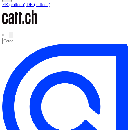
FR (cath.ch)
DE (kath.ch)