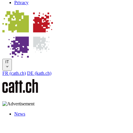
Privacy
IT
FR (cath.ch)
DE (kath.ch)
News