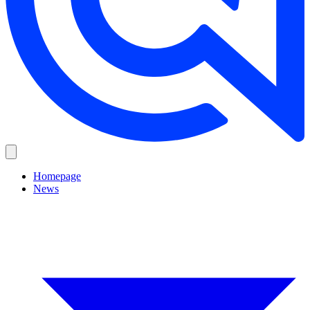
Homepage
News