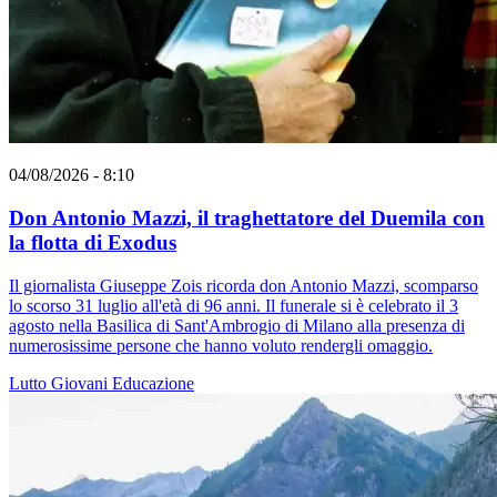
04/08/2026 - 8:10
Don Antonio Mazzi, il traghettatore del Duemila con
la flotta di Exodus
Il giornalista Giuseppe Zois ricorda don Antonio Mazzi, scomparso
lo scorso 31 luglio all'età di 96 anni. Il funerale si è celebrato il 3
agosto nella Basilica di Sant'Ambrogio di Milano alla presenza di
numerosissime persone che hanno voluto rendergli omaggio.
Lutto
Giovani
Educazione