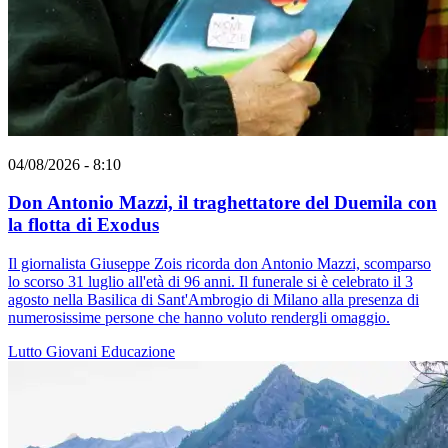
04/08/2026 - 8:10
Don Antonio Mazzi, il traghettatore del Duemila con
la flotta di Exodus
Il giornalista Giuseppe Zois ricorda don Antonio Mazzi, scomparso
lo scorso 31 luglio all'età di 96 anni. Il funerale si è celebrato il 3
agosto nella Basilica di Sant'Ambrogio di Milano alla presenza di
numerosissime persone che hanno voluto rendergli omaggio.
Lutto
Giovani
Educazione