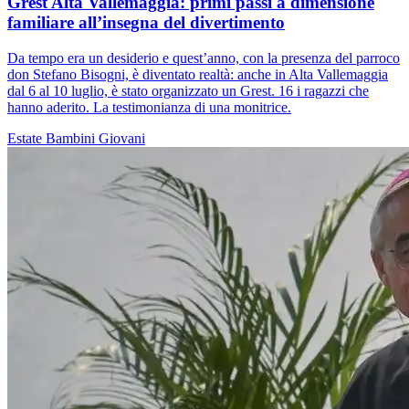
Grest Alta Vallemaggia: primi passi a dimensione
familiare all’insegna del divertimento
Da tempo era un desiderio e quest’anno, con la presenza del parroco
don Stefano Bisogni, è diventato realtà: anche in Alta Vallemaggia
dal 6 al 10 luglio, è stato organizzato un Grest. 16 i ragazzi che
hanno aderito. La testimonianza di una monitrice.
Estate
Bambini
Giovani