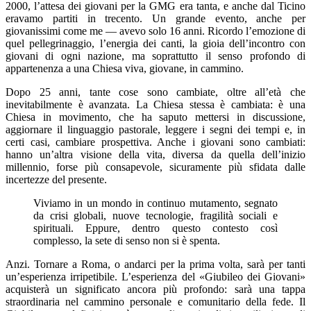
2000, l’attesa dei giovani per la GMG era tanta, e anche dal Ticino
eravamo partiti in trecento. Un grande evento, anche per
giovanissimi come me — avevo solo 16 anni. Ricordo l’emozione di
quel pellegrinaggio, l’energia dei canti, la gioia dell’incontro con
giovani di ogni nazione, ma soprattutto il senso profondo di
appartenenza a una Chiesa viva, giovane, in cammino.
Dopo 25 anni, tante cose sono cambiate, oltre all’età che
inevitabilmente è avanzata. La Chiesa stessa è cambiata: è una
Chiesa in movimento, che ha saputo mettersi in discussione,
aggiornare il linguaggio pastorale, leggere i segni dei tempi e, in
certi casi, cambiare prospettiva. Anche i giovani sono cambiati:
hanno un’altra visione della vita, diversa da quella dell’inizio
millennio, forse più consapevole, sicuramente più sfidata dalle
incertezze del presente.
Viviamo in un mondo in continuo mutamento, segnato
da crisi globali, nuove tecnologie, fragilità sociali e
spirituali. Eppure, dentro questo contesto così
complesso, la sete di senso non si è spenta.
Anzi. Tornare a Roma, o andarci per la prima volta, sarà per tanti
un’esperienza irripetibile. L’esperienza del «Giubileo dei Giovani»
acquisterà un significato ancora più profondo: sarà una tappa
straordinaria nel cammino personale e comunitario della fede. Il