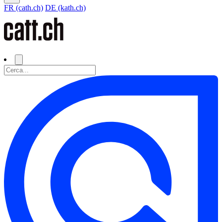
FR (cath.ch)
DE (kath.ch)