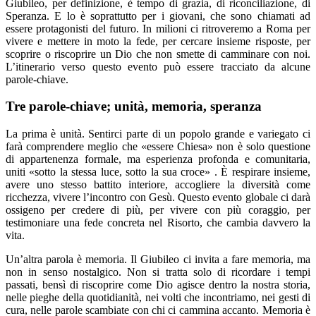
Giubileo, per definizione, è tempo di grazia, di riconciliazione, di
Speranza. E lo è soprattutto per i giovani, che sono chiamati ad
essere protagonisti del futuro. In milioni ci ritroveremo a Roma per
vivere e mettere in moto la fede, per cercare insieme risposte, per
scoprire o riscoprire un Dio che non smette di camminare con noi.
L’itinerario verso questo evento può essere tracciato da alcune
parole-chiave.
Tre parole-chiave; unità, memoria, speranza
La prima è unità. Sentirci parte di un popolo grande e variegato ci
farà comprendere meglio che «essere Chiesa» non è solo questione
di appartenenza formale, ma esperienza profonda e comunitaria,
uniti «sotto la stessa luce, sotto la sua croce» . È respirare insieme,
avere uno stesso battito interiore, accogliere la diversità come
ricchezza, vivere l’incontro con Gesù. Questo evento globale ci darà
ossigeno per credere di più, per vivere con più coraggio, per
testimoniare una fede concreta nel Risorto, che cambia davvero la
vita.
Un’altra parola è memoria. Il Giubileo ci invita a fare memoria, ma
non in senso nostalgico. Non si tratta solo di ricordare i tempi
passati, bensì di riscoprire come Dio agisce dentro la nostra storia,
nelle pieghe della quotidianità, nei volti che incontriamo, nei gesti di
cura, nelle parole scambiate con chi ci cammina accanto. Memoria è