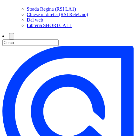
Strada Regina (RSI LA1)
Chiese in diretta (RSI ReteUno)
Dal web
Libreria SHORTCATT