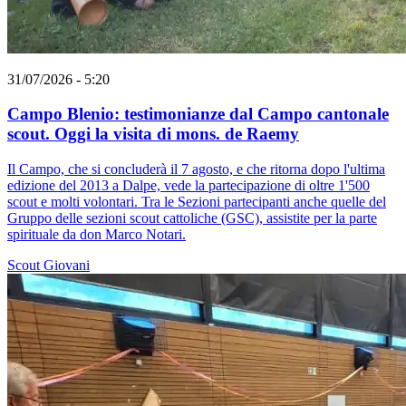
31/07/2026 - 5:20
Campo Blenio: testimonianze dal Campo cantonale
scout. Oggi la visita di mons. de Raemy
Il Campo, che si concluderà il 7 agosto, e che ritorna dopo l'ultima
edizione del 2013 a Dalpe, vede la partecipazione di oltre 1'500
scout e molti volontari. Tra le Sezioni partecipanti anche quelle del
Gruppo delle sezioni scout cattoliche (GSC), assistite per la parte
spirituale da don Marco Notari.
Scout
Giovani