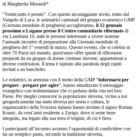
di Margherita Morandi*
"Venite,tutto è pronto". Con questo incoraggiante invito, tratto dal
Vangelo di Luca, le animatrici cantonali del gruppo ecumenico GMP
(Giornata mondiale di preghiera) accoglieranno,
il 12 gennaio
prossimo a Lugano presso il Centro comunitario riformato
di
via Landriani 10, tutte le persone interessate a vivere insieme
l’annuale incontro di preparazione alla Giornata mondiale di
preghiera del 1° venerdì di marzo. Questo evento, che si celebra in
oltre 70 Paesi nel mondo, quest'anno offre spunti di riflessione
preparati da un gruppo di donne cristiane slovene, appartenenti a
diverse confessioni. Il tema è ispirato alla parabola degli ospiti
invitati a un banchetto.
Le redattrici, in armonia con il motto della GMP “
Informarsi per
pregare - pregare per agire
”, hanno attualizzato il messaggio
evangelico con testimonianze che ci parlano della vita nel loro
Paese. Per meglio conoscere la popolazione slovena, vicina a noi
geograficamente ma tanto diversa per storia e cultura, le
organizzatrici della Svizzera italiana hanno invitato il signor Roman
Kranic, da vent’anni residente a Zurigo, dove si sente bene
integrato, ma legato alla sua terra d’origine, di cui è fiero.
I partecipanti all’incontro avranno l’opportunità di condividere con
lui un semplice pasto, secondo la tradizione slovena,