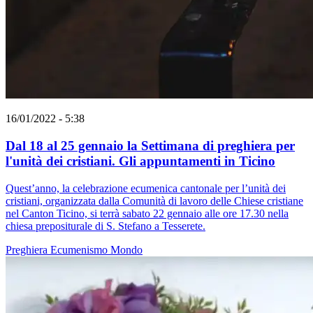
16/01/2022 - 5:38
Dal 18 al 25 gennaio la Settimana di preghiera per
l'unità dei cristiani. Gli appuntamenti in Ticino
Quest’anno, la celebrazione ecumenica cantonale per l’unità dei
cristiani, organizzata dalla Comunità di lavoro delle Chiese cristiane
nel Canton Ticino, si terrà sabato 22 gennaio alle ore 17.30 nella
chiesa prepositurale di S. Stefano a Tesserete.
Preghiera
Ecumenismo
Mondo