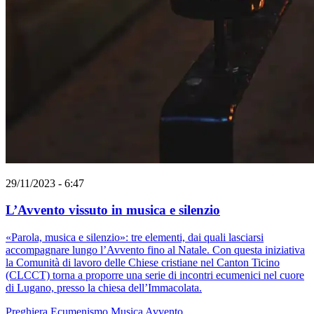
29/11/2023 - 6:47
L’Avvento vissuto in musica e silenzio
«Parola, musica e silenzio»: tre elementi, dai quali lasciarsi
accompagnare lungo l’Avvento fino al Natale. Con questa iniziativa
la Comunità di lavoro delle Chiese cristiane nel Canton Ticino
(CLCCT) torna a proporre una serie di incontri ecumenici nel cuore
di Lugano, presso la chiesa dell’Immacolata.
Preghiera
Ecumenismo
Musica
Avvento