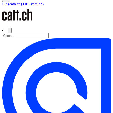
FR (cath.ch)
DE (kath.ch)