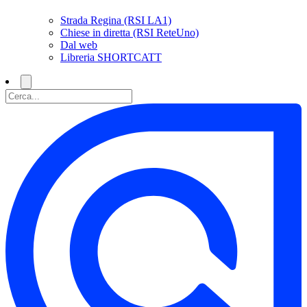
Strada Regina (RSI LA1)
Chiese in diretta (RSI ReteUno)
Dal web
Libreria SHORTCATT