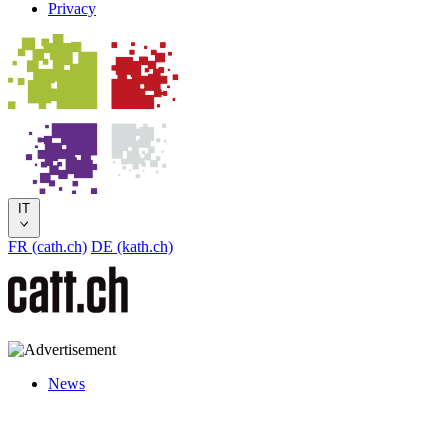
Privacy
IT
FR (cath.ch)
DE (kath.ch)
News