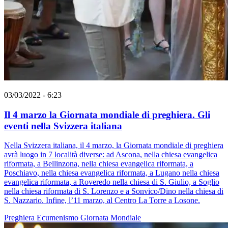
03/03/2022 - 6:23
Il 4 marzo la Giornata mondiale di preghiera. Gli
eventi nella Svizzera italiana
Nella Svizzera italiana, il 4 marzo, la Giornata mondiale di preghiera
avrà luogo in 7 località diverse: ad Ascona, nella chiesa evangelica
riformata, a Bellinzona, nella chiesa evangelica riformata, a
Poschiavo, nella chiesa evangelica riformata, a Lugano nella chiesa
evangelica riformata, a Roveredo nella chiesa di S. Giulio, a Soglio
nella chiesa riformata di S. Lorenzo e a Sonvico/Dino nella chiesa di
S. Nazzario. Infine, l’11 marzo, al Centro La Torre a Losone.
Preghiera
Ecumenismo
Giornata Mondiale