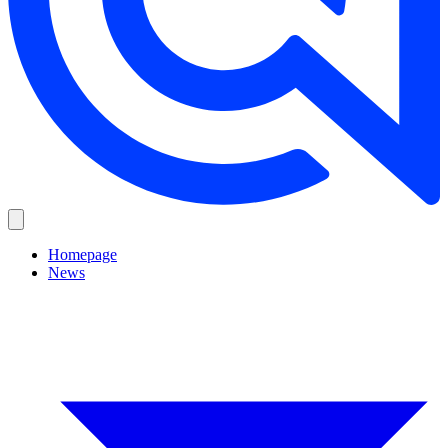
Homepage
News