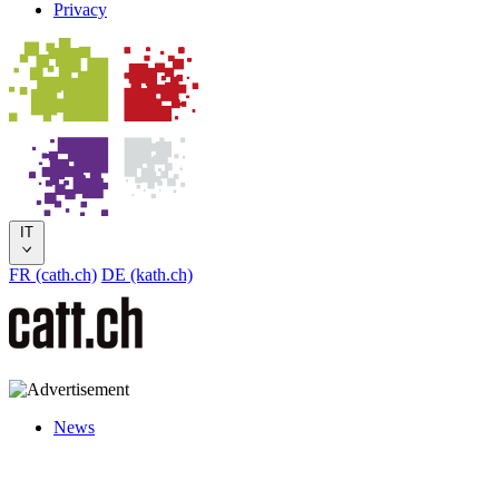
Privacy
IT
FR (cath.ch)
DE (kath.ch)
News