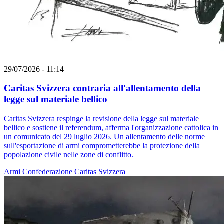
29/07/2026 - 11:14
Caritas Svizzera contraria all'allentamento della
legge sul materiale bellico
Caritas Svizzera respinge la revisione della legge sul materiale
bellico e sostiene il referendum, afferma l'organizzazione cattolica in
un comunicato del 29 luglio 2026. Un allentamento delle norme
sull'esportazione di armi comprometterebbe la protezione della
popolazione civile nelle zone di conflitto.
Armi
Confederazione
Caritas Svizzera