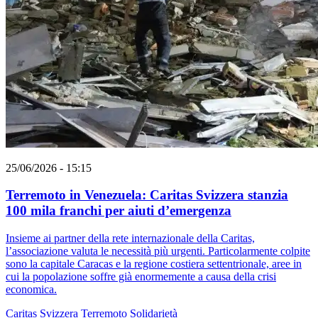
25/06/2026 - 15:15
Terremoto in Venezuela: Caritas Svizzera stanzia
100 mila franchi per aiuti d’emergenza
Insieme ai partner della rete internazionale della Caritas,
l’associazione valuta le necessità più urgenti. Particolarmente colpite
sono la capitale Caracas e la regione costiera settentrionale, aree in
cui la popolazione soffre già enormemente a causa della crisi
economica.
Caritas Svizzera
Terremoto
Solidarietà