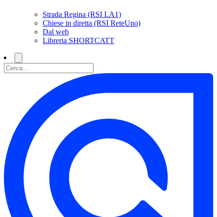
Strada Regina (RSI LA1)
Chiese in diretta (RSI ReteUno)
Dal web
Libreria SHORTCATT