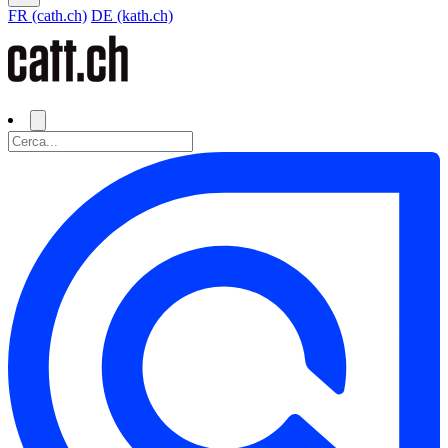
FR (cath.ch)
DE (kath.ch)