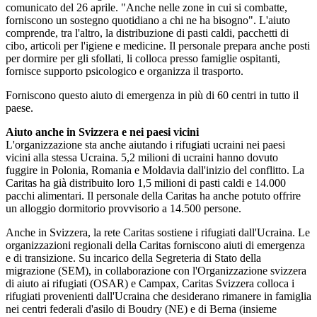
comunicato del 26 aprile. "Anche nelle zone in cui si combatte,
forniscono un sostegno quotidiano a chi ne ha bisogno". L'aiuto
comprende, tra l'altro, la distribuzione di pasti caldi, pacchetti di
cibo, articoli per l'igiene e medicine. Il personale prepara anche posti
per dormire per gli sfollati, li colloca presso famiglie ospitanti,
fornisce supporto psicologico e organizza il trasporto.
Forniscono questo aiuto di emergenza in più di 60 centri in tutto il
paese.
Aiuto anche in Svizzera e nei paesi vicini
L'organizzazione sta anche aiutando i rifugiati ucraini nei paesi
vicini alla stessa Ucraina. 5,2 milioni di ucraini hanno dovuto
fuggire in Polonia, Romania e Moldavia dall'inizio del conflitto. La
Caritas ha già distribuito loro 1,5 milioni di pasti caldi e 14.000
pacchi alimentari. Il personale della Caritas ha anche potuto offrire
un alloggio dormitorio provvisorio a 14.500 persone.
Anche in Svizzera, la rete Caritas sostiene i rifugiati dall'Ucraina. Le
organizzazioni regionali della Caritas forniscono aiuti di emergenza
e di transizione. Su incarico della Segreteria di Stato della
migrazione (SEM), in collaborazione con l'Organizzazione svizzera
di aiuto ai rifugiati (OSAR) e Campax, Caritas Svizzera colloca i
rifugiati provenienti dall'Ucraina che desiderano rimanere in famiglia
nei centri federali d'asilo di Boudry (NE) e di Berna (insieme