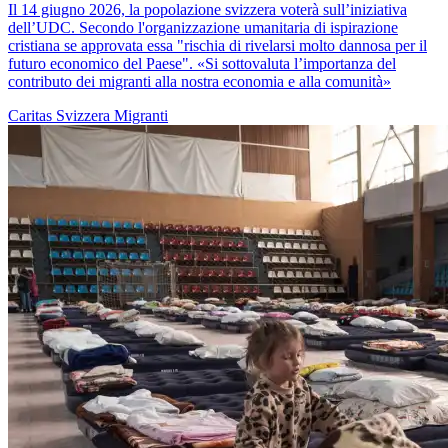
Il 14 giugno 2026, la popolazione svizzera voterà sull’iniziativa
dell’UDC. Secondo l'organizzazione umanitaria di ispirazione
cristiana se approvata essa "rischia di rivelarsi molto dannosa per il
futuro economico del Paese". «Si sottovaluta l’importanza del
contributo dei migranti alla nostra economia e alla comunità»
Caritas Svizzera
Migranti