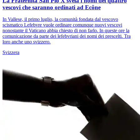
La Fraternità San Pio X svela i nomi dei quattro
vescovi che saranno ordinati ad Ecône
In Vallese, il primo luglio, la comunità fondata dal vescovo
scismatico Lefebvre vuole ordinare comunque nuovi vescovi
nonostante il Vaticano abbia chiesto di non farlo. In queste ore la
comunicazione da parte dei lefebvriani dei nomi dei prescelti. Tra
loro anche uno svizzero.
Svizzera