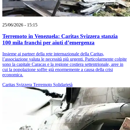
25/06/2026 - 15:15
Terremoto in Venezuela: Caritas Svizzera stanzia
100 mila franchi per aiuti d’emergenza
Insieme ai partner della rete internazionale della Caritas,
l’associazione valuta le necessità più urgenti. Particolarmente colpite
sono la capitale Caracas e la regione costiera settentrionale, aree in
cui la popolazione soffre già enormemente a causa della crisi
economica.
Caritas Svizzera
Terremoto
Solidarietà