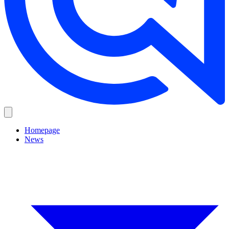
Homepage
News