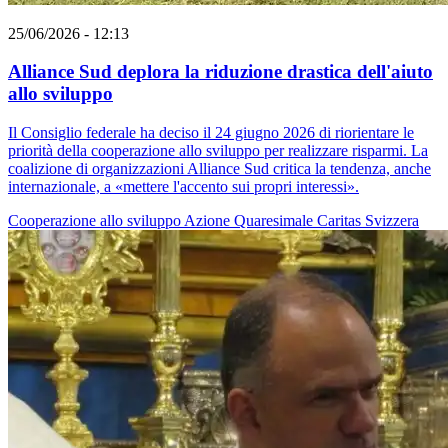
25/06/2026 - 12:13
Alliance Sud deplora la riduzione drastica dell'aiuto
allo sviluppo
Il Consiglio federale ha deciso il 24 giugno 2026 di riorientare le
priorità della cooperazione allo sviluppo per realizzare risparmi. La
coalizione di organizzazioni Alliance Sud critica la tendenza, anche
internazionale, a «mettere l'accento sui propri interessi».
Cooperazione allo sviluppo
Azione Quaresimale
Caritas Svizzera