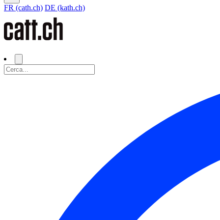
FR (cath.ch)
DE (kath.ch)