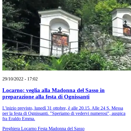
29/10/2022 - 17:02
Locarno: veglia alla Madonna del Sasso in
preparazione alla festa di Ognissanti
L'inizio previsto, lunedì 31 ottobre, è alle 20.15. Alle 24 S. Messa
per la festa di Ognissanti. "Speriamo di vedervi numerosi", auspica
fra Eraldo Emma.
Preghiera
Locarno
Festa
Madonna del Sasso