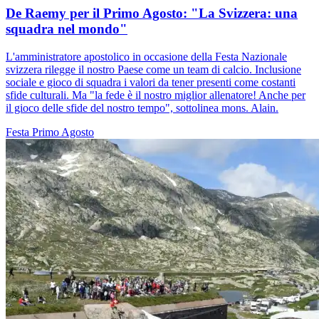
De Raemy per il Primo Agosto: "La Svizzera: una
squadra nel mondo"
L'amministratore apostolico in occasione della Festa Nazionale
svizzera rilegge il nostro Paese come un team di calcio. Inclusione
sociale e gioco di squadra i valori da tener presenti come costanti
sfide culturali. Ma "la fede è il nostro miglior allenatore! Anche per
il gioco delle sfide del nostro tempo", sottolinea mons. Alain.
Festa
Primo Agosto