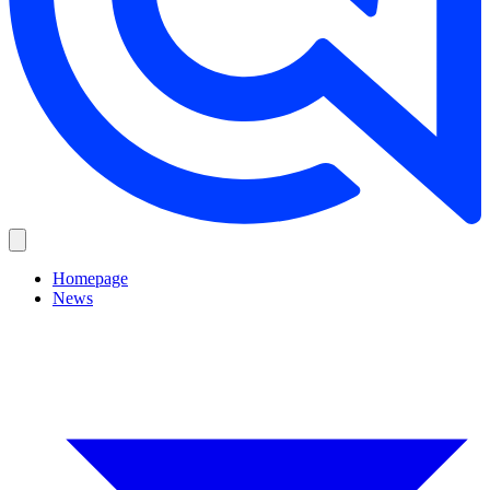
Homepage
News