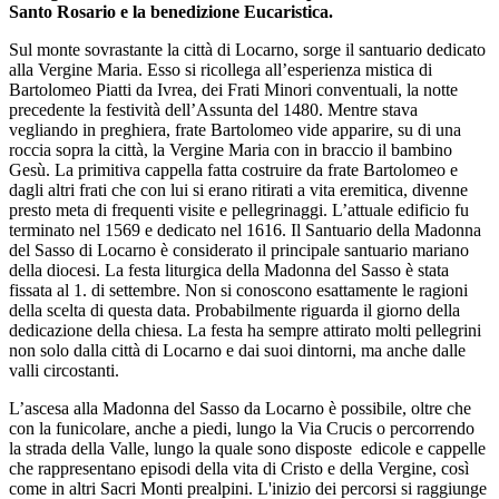
Santo Rosario e la benedizione Eucaristica.
Sul monte sovrastante la città di Locarno, sorge il santuario dedicato
alla Vergine Maria. Esso si ricollega all’esperienza mistica di
Bartolomeo Piatti da Ivrea, dei Frati Minori conventuali, la notte
precedente la festività dell’Assunta del 1480. Mentre stava
vegliando in preghiera, frate Bartolomeo vide apparire, su di una
roccia sopra la città, la Vergine Maria con in braccio il bambino
Gesù. La primitiva cappella fatta costruire da frate Bartolomeo e
dagli altri frati che con lui si erano ritirati a vita eremitica, divenne
presto meta di frequenti visite e pellegrinaggi. L’attuale edificio fu
terminato nel 1569 e dedicato nel 1616. Il Santuario della Madonna
del Sasso di Locarno è considerato il principale santuario mariano
della diocesi. La festa liturgica della Madonna del Sasso è stata
fissata al 1. di settembre. Non si conoscono esattamente le ragioni
della scelta di questa data. Probabilmente riguarda il giorno della
dedicazione della chiesa. La festa ha sempre attirato molti pellegrini
non solo dalla città di Locarno e dai suoi dintorni, ma anche dalle
valli circostanti.
L’ascesa alla Madonna del Sasso da Locarno è possibile, oltre che
con la funicolare, anche a piedi, lungo la Via Crucis o percorrendo
la strada della Valle, lungo la quale sono disposte edicole e cappelle
che rappresentano episodi della vita di Cristo e della Vergine, così
come in altri Sacri Monti prealpini. L'inizio dei percorsi si raggiunge