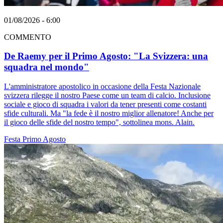
01/08/2026 - 6:00
COMMENTO
De Raemy per il Primo Agosto: "La Svizzera: una
squadra nel mondo"
L'amministratore apostolico in occasione della Festa Nazionale
svizzera rilegge il nostro Paese come un team di calcio. Inclusione
sociale e gioco di squadra i valori da tener presenti come costanti
sfide culturali. Ma "la fede è il nostro miglior allenatore! Anche per
il gioco delle sfide del nostro tempo", sottolinea mons. Alain.
Festa
Primo Agosto