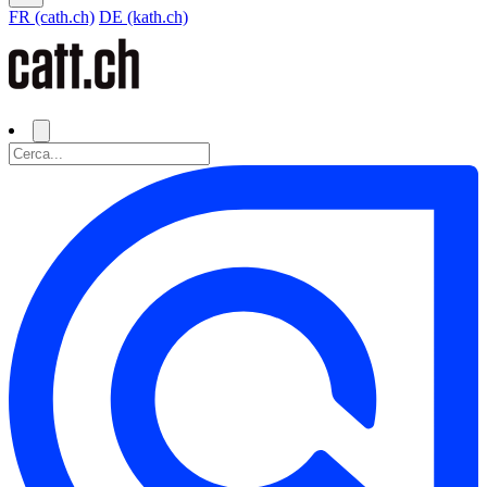
FR (cath.ch)
DE (kath.ch)