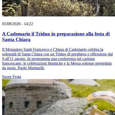
05/08/2026 - 14:22
A Cademario il Triduo in preparazione alla festa di
Santa Chiara
Il Monastero Santi Francesco e Chiara di Cademario celebra la
solennità di Santa Chiara con un Triduo di preghiera e riflessione dal
9 all'11 agosto. In programma una conferenza sul carisma
francescano, le celebrazioni liturgiche e la Messa solenne presieduta
da mons. Paolo Martinelli.
Suore
Festa