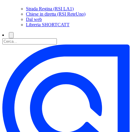
Strada Regina (RSI LA1)
Chiese in diretta (RSI ReteUno)
Dal web
Libreria SHORTCATT