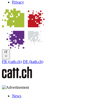
Privacy
IT
FR (cath.ch)
DE (kath.ch)
News