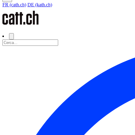
FR (cath.ch)
DE (kath.ch)