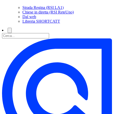
Strada Regina (RSI LA1)
Chiese in diretta (RSI ReteUno)
Dal web
Libreria SHORTCATT