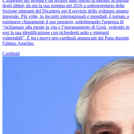
L'impegno del gesuita è da sempre stato quello di tutelare la dignità
degli ultimi; da qui la sua nomina nel 2016 a sottosegretario della
Sezione migranti del Dicastero per il servizio dello sviluppo umano
integrale. Più volte, in incontri internazionali e mondiali, è tornato a
esprimere chiaramente il suo pensiero, sottolineando l'urgenza di
“richiamare alla mente la vita e l’insegnamento di Gesù, vedendo in
essi la sua identificazione con richiedenti asilo e migranti
vulnerabili”. È tra i nuovi neo-cardinali annunciati dal Papa durante
l'ultimo Angelus.
Cardinali