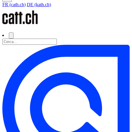
FR (cath.ch)
DE (kath.ch)