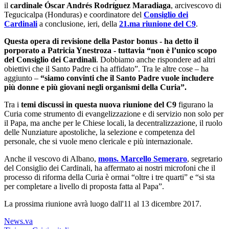
il
cardinale Óscar Andrés Rodríguez Maradiaga
, arcivescovo di
Tegucicalpa (Honduras) e coordinatore del
Consiglio dei
Cardinali
a conclusione, ieri, della
21.ma riunione del C9
.
Questa opera di revisione della Pastor bonus - ha detto il
porporato a Patricia Ynestroza - tuttavia “non è l’unico scopo
del Consiglio dei Cardinali
. Dobbiamo anche rispondere ad altri
obiettivi che il Santo Padre ci ha affidato”. Tra le altre cose – ha
aggiunto –
“siamo convinti che il Santo Padre vuole includere
più donne e più giovani negli organismi della Curia”.
Tra i
temi discussi in questa nuova riunione del C9
figurano la
Curia come strumento di evangelizzazione e di servizio non solo per
il Papa, ma anche per le Chiese locali, la decentralizzazione, il ruolo
delle Nunziature apostoliche, la selezione e competenza del
personale, che si vuole meno clericale e più internazionale.
Anche il vescovo di Albano,
mons. Marcello Semeraro
, segretario
del Consiglio dei Cardinali, ha affermato ai nostri microfoni che il
processo di riforma della Curia è ormai “oltre i tre quarti” e “si sta
per completare a livello di proposta fatta al Papa”.
La prossima riunione avrà luogo dall'11 al 13 dicembre 2017.
News.va