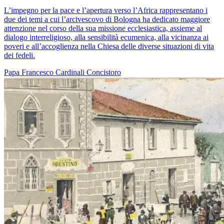
L’impegno per la pace e l’apertura verso l’Africa rappresentano i
due dei temi a cui l’arcivescovo di Bologna ha dedicato maggiore
attenzione nel corso della sua missione ecclesiastica, assieme al
dialogo interreligioso, alla sensibilità ecumenica, alla vicinanza ai
poveri e all’accoglienza nella Chiesa delle diverse situazioni di vita
dei fedeli.
Papa Francesco
Cardinali
Concistoro