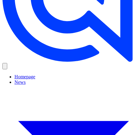
Homepage
News