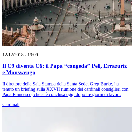
12/12/2018 - 19:09
Il C9 diventa C6: il Papa “congeda” Pell, Errazuriz
e Monswengo
Il direttore della Sala Stampa della Santa Sede, Greg Burke, ha
tenuto un briefing sulla XXVII riunione dei cardinali consiglieri con
Papa Francesco, che si è conclusa oggi dopo tre giorni di lavori.
Cardinali