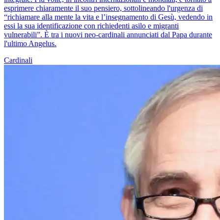
esprimere chiaramente il suo pensiero, sottolineando l'urgenza di
“richiamare alla mente la vita e l’insegnamento di Gesù, vedendo in
essi la sua identificazione con richiedenti asilo e migranti
vulnerabili”. È tra i nuovi neo-cardinali annunciati dal Papa durante
l'ultimo Angelus.
Cardinali