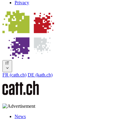
Privacy
IT
FR (cath.ch)
DE (kath.ch)
News