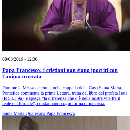
08/03/2019 - 12:36
Papa Francesco: i cristiani non siano ipocriti con
l’anima truccata
Durante la Messa celebrata nella cappella della Casa Santa Marta, il
Pontefice commenta la prima Lettura, tratta dal libro del profeta Isaia
(Is 58,1-9a), e spiega “la differenza che c’è nella nostra vita fra il
reale e il formale”, condannando ogni forma di ipocrisia.
Santa Marta
Quaresima
Papa Francesco