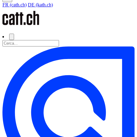
FR (cath.ch)
DE (kath.ch)