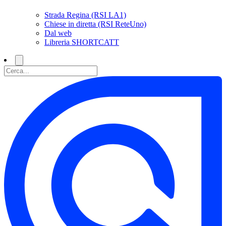
Strada Regina (RSI LA1)
Chiese in diretta (RSI ReteUno)
Dal web
Libreria SHORTCATT