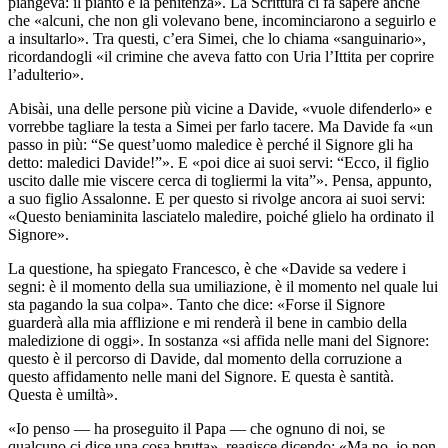
piangeva: il pianto e la penitenza». La Scrittura ci fa sapere anche
che «alcuni, che non gli volevano bene, incominciarono a seguirlo e
a insultarlo». Tra questi, c’era Simei, che lo chiama «sanguinario»,
ricordandogli «il crimine che aveva fatto con Uria l’Ittita per coprire
l’adulterio».
Abisài, una delle persone più vicine a Davide, «vuole difenderlo» e
vorrebbe tagliare la testa a Simei per farlo tacere. Ma Davide fa «un
passo in più: “Se quest’uomo maledice è perché il Signore gli ha
detto: maledici Davide!”». E «poi dice ai suoi servi: “Ecco, il figlio
uscito dalle mie viscere cerca di togliermi la vita”». Pensa, appunto,
a suo figlio Assalonne. E per questo si rivolge ancora ai suoi servi:
«Questo beniaminita lasciatelo maledire, poiché glielo ha ordinato il
Signore».
La questione, ha spiegato Francesco, è che «Davide sa vedere i
segni: è il momento della sua umiliazione, è il momento nel quale lui
sta pagando la sua colpa». Tanto che dice: «Forse il Signore
guarderà alla mia afflizione e mi renderà il bene in cambio della
maledizione di oggi». In sostanza «si affida nelle mani del Signore:
questo è il percorso di Davide, dal momento della corruzione a
questo affidamento nelle mani del Signore. E questa è santità.
Questa è umiltà».
«Io penso — ha proseguito il Papa — che ognuno di noi, se
qualcuno ci dice una cosa brutta», reagisce dicendo: «Ma no, io non