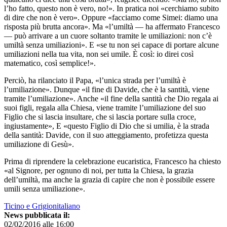
l’ho fatto, questo non è vero, no!». In pratica noi «cerchiamo subito
di dire che non è vero». Oppure «facciamo come Simei: diamo una
risposta più brutta ancora». Ma «l’umiltà — ha affermato Francesco
— può arrivare a un cuore soltanto tramite le umiliazioni: non c’è
umiltà senza umiliazioni». E «se tu non sei capace di portare alcune
umiliazioni nella tua vita, non sei umile. È così: io direi così
matematico, così semplice!».
Perciò, ha rilanciato il Papa, «l’unica strada per l’umiltà è
l’umiliazione». Dunque «il fine di Davide, che è la santità, viene
tramite l’umiliazione». Anche «il fine della santità che Dio regala ai
suoi figli, regala alla Chiesa, viene tramite l’umiliazione del suo
Figlio che si lascia insultare, che si lascia portare sulla croce,
ingiustamente», E «questo Figlio di Dio che si umilia, è la strada
della santità: Davide, con il suo atteggiamento, profetizza questa
umiliazione di Gesù».
Prima di riprendere la celebrazione eucaristica, Francesco ha chiesto
«al Signore, per ognuno di noi, per tutta la Chiesa, la grazia
dell’umiltà, ma anche la grazia di capire che non è possibile essere
umili senza umiliazione».
Ticino e Grigionitaliano
News pubblicata il:
02/02/2016 alle 16:00