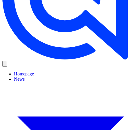
Homepage
News