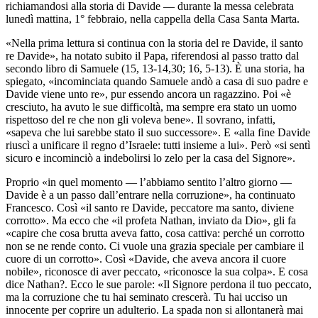
richiamandosi alla storia di Davide — durante la messa celebrata
lunedì mattina, 1° febbraio, nella cappella della Casa Santa Marta.
«Nella prima lettura si continua con la storia del re Davide, il santo
re Davide», ha notato subito il Papa, riferendosi al passo tratto dal
secondo libro di Samuele (15, 13-14,30; 16, 5-13). È una storia, ha
spiegato, «incominciata quando Samuele andò a casa di suo padre e
Davide viene unto re», pur essendo ancora un ragazzino. Poi «è
cresciuto, ha avuto le sue difficoltà, ma sempre era stato un uomo
rispettoso del re che non gli voleva bene». Il sovrano, infatti,
«sapeva che lui sarebbe stato il suo successore». E «alla fine Davide
riuscì a unificare il regno d’Israele: tutti insieme a lui». Però «si sentì
sicuro e incominciò a indebolirsi lo zelo per la casa del Signore».
Proprio «in quel momento — l’abbiamo sentito l’altro giorno —
Davide è a un passo dall’entrare nella corruzione», ha continuato
Francesco. Così «il santo re Davide, peccatore ma santo, diviene
corrotto». Ma ecco che «il profeta Nathan, inviato da Dio», gli fa
«capire che cosa brutta aveva fatto, cosa cattiva: perché un corrotto
non se ne rende conto. Ci vuole una grazia speciale per cambiare il
cuore di un corrotto». Così «Davide, che aveva ancora il cuore
nobile», riconosce di aver peccato, «riconosce la sua colpa». E cosa
dice Nathan?. Ecco le sue parole: «Il Signore perdona il tuo peccato,
ma la corruzione che tu hai seminato crescerà. Tu hai ucciso un
innocente per coprire un adulterio. La spada non si allontanerà mai