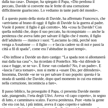
dalla tua casa». Dunque, ha spiegato il Papa, «Dio perdona il
peccato, Davide si converte ma le ferite di una corruzione
difficilmente guariscono. Lo vediamo in tante parti del mondo».
È a questo punto della storia di Davide, ha affermato Francesco, che
«arriviamo al brano di oggi: il figlio di Davide fa la guerra al padre.
Vuole il potere: il figlio è già corrotto». Ma «cosa fa Davide? Con
quella nobiltà che, dopo il suo peccato, ha riconquistato — anche la
penitenza che aveva fatto per salvare il figlio che è morto, il figlio
dell’adulterio — riunisce i suoi: “Lasciamo la città, perché non
venga a Assalonne — il figlio — e faccia cadere su di noi e passi la
città a fil di spada”, come era l’abitudine in quei tempi».
«Dio inflisse a Davide un duro castigo: “La spada non si allontanerà
mai dalla tua casa”», ha ricordato il Pontefice. Ma «lui difende la
casa e fugge, se ne va». È forse «un codardo? No, è un padre». E
«lascia l’arca tornare», non si mette a «usare Dio, per difendersi».
Insomma, Davide «se ne va per salvare il suo popolo: questa è la
strada di santità che Davide, dopo quel momento in cui era entrato
nella corruzione, incomincia a fare».
Il passo biblico, ha proseguito il Papa, ci presenta Davide mentre
sale, piangendo, l’erta degli Ulivi. Aveva «il capo coperto», in segno
di lutto, e camminava scalzo. Faceva penitenza. Pure «tutta la gente
che era con lui, i più intimi, aveva il capo coperto e salendo