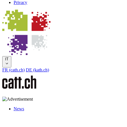
Privacy
IT
FR (cath.ch)
DE (kath.ch)
News