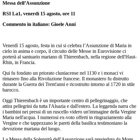
Messa dell’Assunzione
RSI La1, venerdì 15 agosto, ore 11
Commento in italiano: Gioele Anni
Venerdì 15 agosto, festa in cui si celebra l’Assunzione di Maria in
cielo in anima e corpo, il circuito delle Messe in Eurovisione ci
porterà al santuario mariano di Thierenbach, nella regione dell'Haut-
Rhin, in Francia.
Qui fu fondato un priorato cluniacense nel 1130 e i monaci vi
rimasero fino alla Rivoluzione francese. Il monastero fu distrutto
durante la Guerra dei Trent'anni e ricostruito intorno al 1720 in stile
barocco.
Oggi Thierenbach è un importante centro di pellegrinaggio, che
attira pellegrini da tutta l'Alsazia e dall'estero. La leggenda narra che
i bambini nei pressi di un ruscello videro un'immagine della Vergine
Maria nell'acqua. I numerosi ex-voto offerti in ringraziamento alla
Vergine e che tappezzano le pareti della basilica testimoniano la
devozione mariana del luogo.
La Messa della Solennità dell'Assunzione sarà presieduta da Mons.