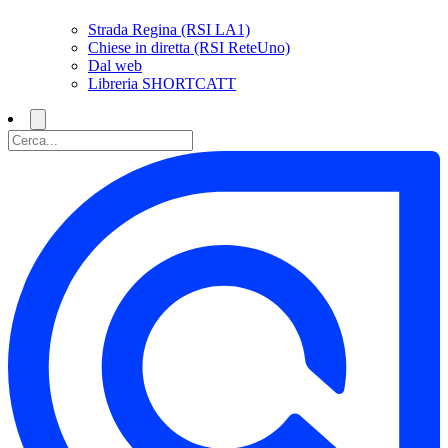
Strada Regina (RSI LA1)
Chiese in diretta (RSI ReteUno)
Dal web
Libreria SHORTCATT