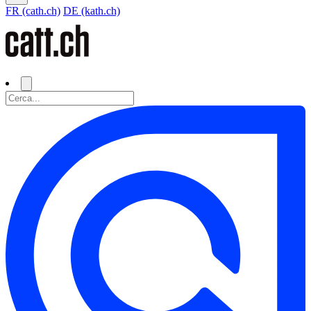
FR (cath.ch)
DE (kath.ch)