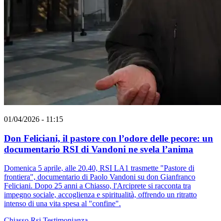
01/04/2026 - 11:15
Don Feliciani, il pastore con l’odore delle pecore: un
documentario RSI di Vandoni ne svela l’anima
Domenica 5 aprile, alle 20.40, RSI LA1 trasmette "Pastore di
frontiera", documentario di Paolo Vandoni su don Gianfranco
Feliciani. Dopo 25 anni a Chiasso, l'Arciprete si racconta tra
impegno sociale, accoglienza e spiritualità, offrendo un ritratto
intenso di una vita spesa al "confine".
Chiasso
Rsi
Testimonianza