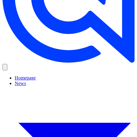
Homepage
News