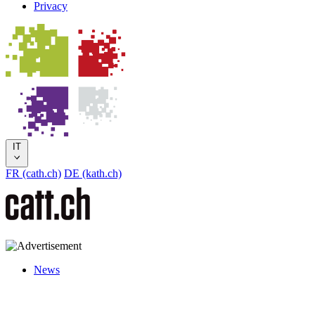
Privacy
IT
FR (cath.ch)
DE (kath.ch)
News