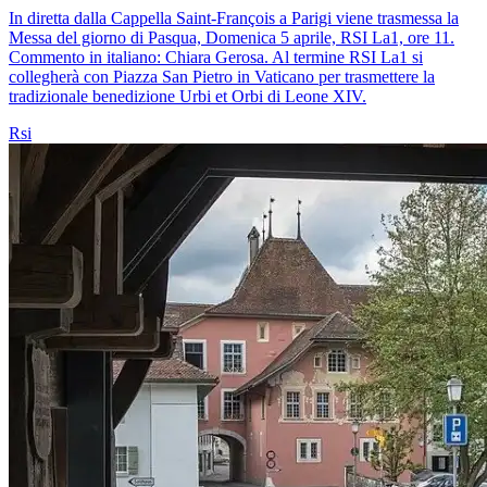
In diretta dalla Cappella Saint-François a Parigi viene trasmessa la
Messa del giorno di Pasqua, Domenica 5 aprile, RSI La1, ore 11.
Commento in italiano: Chiara Gerosa. Al termine RSI La1 si
collegherà con Piazza San Pietro in Vaticano per trasmettere la
tradizionale benedizione Urbi et Orbi di Leone XIV.
Rsi