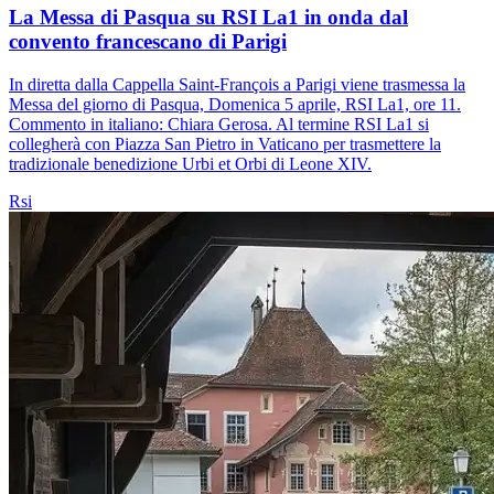
La Messa di Pasqua su RSI La1 in onda dal
convento francescano di Parigi
In diretta dalla Cappella Saint-François a Parigi viene trasmessa la
Messa del giorno di Pasqua, Domenica 5 aprile, RSI La1, ore 11.
Commento in italiano: Chiara Gerosa. Al termine RSI La1 si
collegherà con Piazza San Pietro in Vaticano per trasmettere la
tradizionale benedizione Urbi et Orbi di Leone XIV.
Rsi