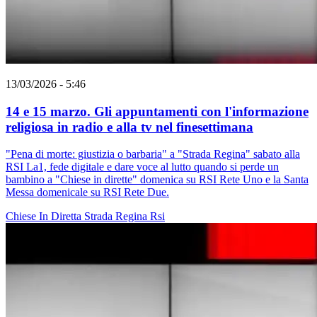
13/03/2026 - 5:46
14 e 15 marzo. Gli appuntamenti con l'informazione
religiosa in radio e alla tv nel finesettimana
"Pena di morte: giustizia o barbaria" a "Strada Regina" sabato alla
RSI La1, fede digitale e dare voce al lutto quando si perde un
bambino a "Chiese in dirette" domenica su RSI Rete Uno e la Santa
Messa domenicale su RSI Rete Due.
Chiese In Diretta
Strada Regina
Rsi