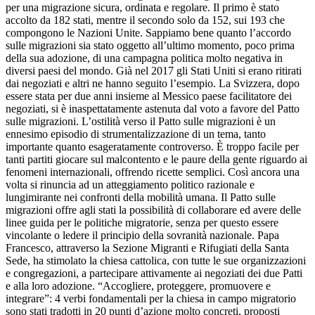
per una migrazione sicura, ordinata e regolare. Il primo è stato
accolto da 182 stati, mentre il secondo solo da 152, sui 193 che
compongono le Nazioni Unite. Sappiamo bene quanto l’accordo
sulle migrazioni sia stato oggetto all’ultimo momento, poco prima
della sua adozione, di una campagna politica molto negativa in
diversi paesi del mondo. Già nel 2017 gli Stati Uniti si erano ritirati
dai negoziati e altri ne hanno seguito l’esempio. La Svizzera, dopo
essere stata per due anni insieme al Messico paese facilitatore dei
negoziati, si è inaspettatamente astenuta dal voto a favore del Patto
sulle migrazioni. L’ostilità verso il Patto sulle migrazioni è un
ennesimo episodio di strumentalizzazione di un tema, tanto
importante quanto esageratamente controverso. È troppo facile per
tanti partiti giocare sul malcontento e le paure della gente riguardo ai
fenomeni internazionali, offrendo ricette semplici. Così ancora una
volta si rinuncia ad un atteggiamento politico razionale e
lungimirante nei confronti della mobilità umana. Il Patto sulle
migrazioni offre agli stati la possibilità di collaborare ed avere delle
linee guida per le politiche migratorie, senza per questo essere
vincolante o ledere il principio della sovranità nazionale. Papa
Francesco, attraverso la Sezione Migranti e Rifugiati della Santa
Sede, ha stimolato la chiesa cattolica, con tutte le sue organizzazioni
e congregazioni, a partecipare attivamente ai negoziati dei due Patti
e alla loro adozione. “Accogliere, proteggere, promuovere e
integrare”: 4 verbi fondamentali per la chiesa in campo migratorio
sono stati tradotti in 20 punti d’azione molto concreti, proposti