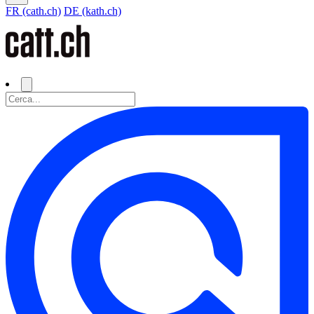
FR (cath.ch)
DE (kath.ch)