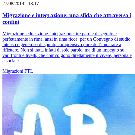
27/08/2019 - 18:17
Migrazione e integrazione: una sfida che attraversa i
confini
Migrazione, educazione, integrazione: tre parole di seguito e
perfettamente in rima, anzi in rima ricca, per un Convegno di studio
intenso e generoso di spunti, comprensivo pure dell’imparare a
riflettere. Non si tratta infatti di sole parole, ma di un impegno su
vari fronti e livelli, che coinvolgono direttamente il vivere, personale
e sociale.
Migrazioni
FTL