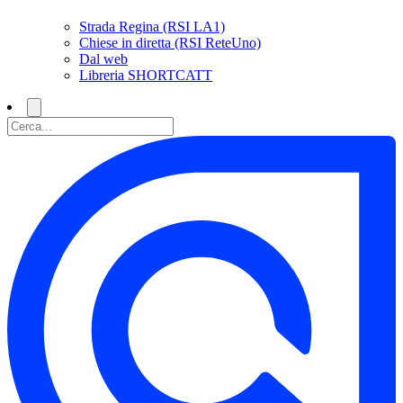
Strada Regina (RSI LA1)
Chiese in diretta (RSI ReteUno)
Dal web
Libreria SHORTCATT