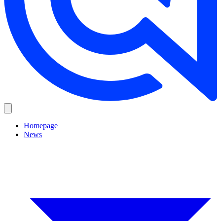
Homepage
News