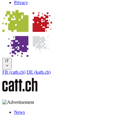
Privacy
IT
FR (cath.ch)
DE (kath.ch)
News