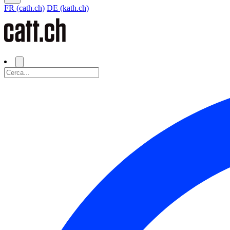
FR (cath.ch)
DE (kath.ch)